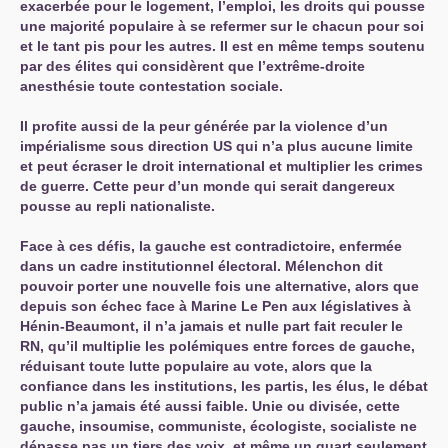
exacerbée pour le logement, l’emploi, les droits qui pousse
une majorité populaire à se refermer sur le chacun pour soi
et le tant pis pour les autres. Il est en même temps soutenu
par des élites qui considèrent que l’extrême-droite
anesthésie toute contestation sociale.
Il profite aussi de la peur générée par la violence d’un
impérialisme sous direction
US
qui n’a plus aucune limite
et peut écraser le droit international et multiplier les crimes
de guerre. Cette peur d’un monde qui serait dangereux
pousse au repli nationaliste.
Face à ces défis, la gauche est contradictoire, enfermée
dans un cadre institutionnel électoral. Mélenchon dit
pouvoir porter une nouvelle fois une alternative, alors que
depuis son échec face à Marine Le Pen aux législatives à
Hénin-Beaumont, il n’a jamais et nulle part fait reculer le
RN
, qu’il multiplie les polémiques entre forces de gauche,
réduisant toute lutte populaire au vote, alors que la
confiance dans les institutions, les partis, les élus, le débat
public n’a jamais été aussi faible. Unie ou divisée, cette
gauche, insoumise, communiste, écologiste, socialiste ne
dépasse pas un tiers des voix, et même un quart seulement