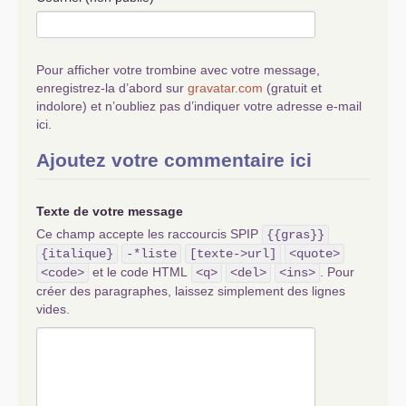
Depuis 2002, le «
vote castor
» nous a trop
souvent enfermés dans la défensive. Il est
temps de passer du réflexe électoral à la
Pour afficher votre trombine avec votre message,
reconquête politique et sociale. Le meilleur
enregistrez-la d’abord sur
gravatar.com
(gratuit et
moyen de faire reculer le
RN
est de rendre
indolore) et n’oubliez pas d’indiquer votre adresse e-mail
crédible, visible et populaire l’alternative
ici.
communiste.
Ajoutez votre commentaire ici
C’est à cette condition que tes dix propositions
peuvent devenir autre chose qu’un programme :
un outil de reconquête populaire et de
Texte de votre message
construction du socialisme.
Ce champ accepte les raccourcis SPIP
{{gras}}
{italique}
-*liste
[texte->url]
<quote>
Merci à toi.
et le code HTML
. Pour
<code>
<q>
<del>
<ins>
Fraternellement,
créer des paragraphes, laissez simplement des lignes
vides.