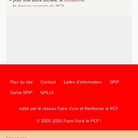
–
le
dernier congrès du
PCF
e
–
contribution de jeunes communistes au 39
congrès :
Six
chantiers pour affirmer l’ambition révolutionnaire du
PCF
–
un texte de Jean-Claude Delaunay
le marxisme est la
science sociale de notre temps
–
un appel
proposé aux partis communistes et ouvrier
d’Europe
–
les
cinq chantiers pour contribuer au débat sur le projet
communiste
Plan du site
Contact
Lettre d'information
SPIP
Sarka-SPIP
GPLv3
édité par le réseau Faire Vivre et Renforcer le
PCF
© 2005-2026 Faire Vivre le
PCF
!
Connexion