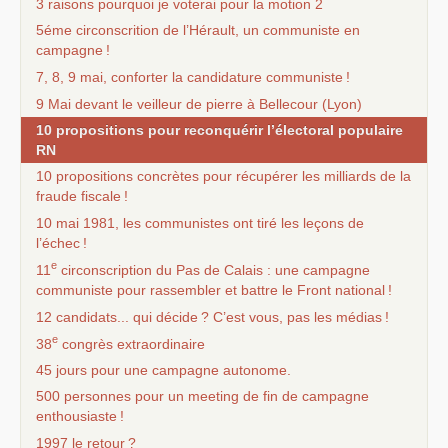
3 raisons pourquoi je voterai pour la motion 2
5éme circonscrition de l’Hérault, un communiste en
campagne
!
7, 8, 9 mai, conforter la candidature communiste
!
9 Mai devant le veilleur de pierre à Bellecour (Lyon)
10 propositions pour reconquérir l’électoral populaire
RN
10 propositions concrètes pour récupérer les milliards de la
fraude fiscale
!
10 mai 1981, les communistes ont tiré les leçons de
l’échec
!
e
11
circonscription du Pas de Calais : une campagne
communiste pour rassembler et battre le Front national
!
12 candidats... qui décide
? C’est vous, pas les médias
!
e
38
congrès extraordinaire
45 jours pour une campagne autonome.
500 personnes pour un meeting de fin de campagne
enthousiaste
!
1997 le retour
?