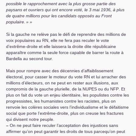
possible le rapprochement avec la plus grosse partie des
paysans et ouvriers qui ont encore voté, le 3 mai 1936, à plus
de quatre millions pour les candidats opposés au Front
populaire.
»
Si la gauche ne relève pas le défi de reprendre des millions de
voix populaires au
RN
, elle ne fera pas reculer le vote
d’extrême-droite et elle laissera la droite dite républicaine
apparaître comme la seule force capable de barrer la route à
Bardella au second tour.
Mais pour rompre avec des décennies d’affaiblissement
électoral, pour casser le moteur du vote
RN
et lui arracher des
millions d’électeurs, on ne peut en rester aux illusions, aux
compromis de la gauche plurielle, de la
NUPES
ou du
NFP
. Et
plus on fait du vote un enjeu identitaire, les populistes contre les
progressistes, les humanistes contre les racistes, plus on
renvoie les colères sociales vers l’individualisme et le défaitisme
social que porte l’extrême-droite, plus on creuse les fractures
qui divisent notre peuple.
–
On ne peut faire reculer l’acceptation des injustices sans
affirmer qu’on peut garantir les droits de tous parcequ’on peut