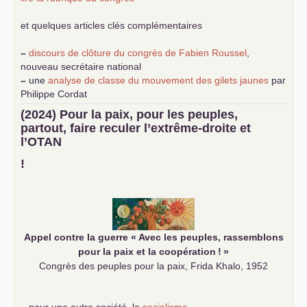
et quelques articles clés complémentaires
–
discours de clôture du congrès de Fabien Roussel
,
nouveau secrétaire national
–
une
analyse de classe du mouvement des gilets jaunes
par
Philippe Cordat
–
un texte de Jean-Claude Delaunay
le marxisme est la
(2024) Pour la paix, pour les peuples,
science sociale de notre temps
partout, faire reculer l’extrême-droite et
–
un appel
proposé aux partis communistes et ouvrier
l’
OTAN
d’Europe
–
demandez
le numéro 10 de la revue Unir les Communistes
!
–
les
cinq chantiers pour contribuer au débat sur le projet
communiste
Appel contre la guerre «
Avec les peuples, rassemblons
pour la paix et la coopération
!
»
Congrès des peuples pour la paix, Frida Khalo, 1952
–
pour une autre société, le
socialisme
.