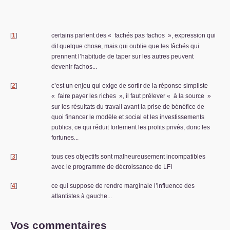
[
1
]
certains parlent des «
fachés pas fachos
», expression qui
dit quelque chose, mais qui oublie que les fâchés qui
prennent l’habitude de taper sur les autres peuvent
devenir fachos...
[
2
]
c’est un enjeu qui exige de sortir de la réponse simpliste
«
faire payer les riches
», il faut prélever «
à la source
»
sur les résultats du travail avant la prise de bénéfice de
quoi financer le modèle et social et les investissements
publics, ce qui réduit fortement les profits privés, donc les
fortunes...
[
3
]
tous ces objectifs sont malheureusement incompatibles
avec le programme de décroissance de
LFI
[
4
]
ce qui suppose de rendre marginale l’influence des
atlantistes à gauche...
Vos commentaires