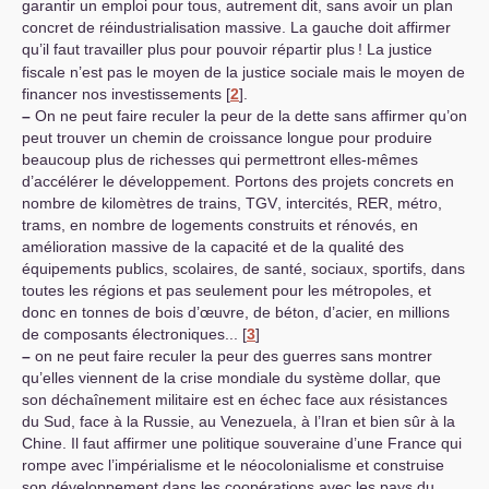
garantir un emploi pour tous, autrement dit, sans avoir un plan
concret de réindustrialisation massive. La gauche doit affirmer
qu’il faut travailler plus pour pouvoir répartir plus
! La justice
fiscale n’est pas le moyen de la justice sociale mais le moyen de
financer nos investissements
[
2
]
.
–
On ne peut faire reculer la peur de la dette sans affirmer qu’on
peut trouver un chemin de croissance longue pour produire
beaucoup plus de richesses qui permettront elles-mêmes
d’accélérer le développement. Portons des projets concrets en
nombre de kilomètres de trains,
TGV
, intercités,
RER
, métro,
trams, en nombre de logements construits et rénovés, en
amélioration massive de la capacité et de la qualité des
équipements publics, scolaires, de santé, sociaux, sportifs, dans
toutes les régions et pas seulement pour les métropoles, et
donc en tonnes de bois d’œuvre, de béton, d’acier, en millions
de composants électroniques...
[
3
]
–
on ne peut faire reculer la peur des guerres sans montrer
qu’elles viennent de la crise mondiale du système dollar, que
son déchaînement militaire est en échec face aux résistances
du Sud, face à la Russie, au Venezuela, à l’Iran et bien sûr à la
Chine. Il faut affirmer une politique souveraine d’une France qui
rompe avec l’impérialisme et le néocolonialisme et construise
son développement dans les coopérations avec les pays du