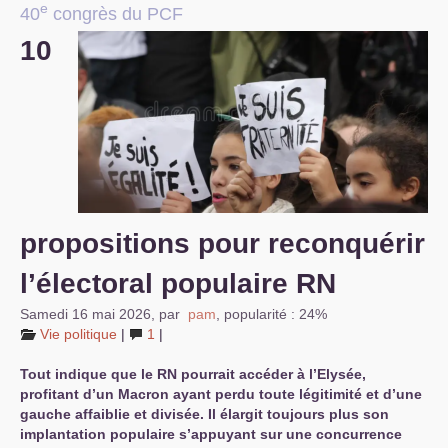
e
40
congrès du
PCF
S’organiser
10
Comprendre...
Vie du site
propositions pour reconquérir
l’électoral populaire
RN
Samedi 16 mai 2026
,
par
pam
,
popularité : 24%
Vie politique
|
1
|
Tout indique que le
RN
pourrait accéder à l’Elysée,
profitant d’un Macron ayant perdu toute légitimité et d’une
gauche affaiblie et divisée. Il élargit toujours plus son
implantation populaire s’appuyant sur une concurrence