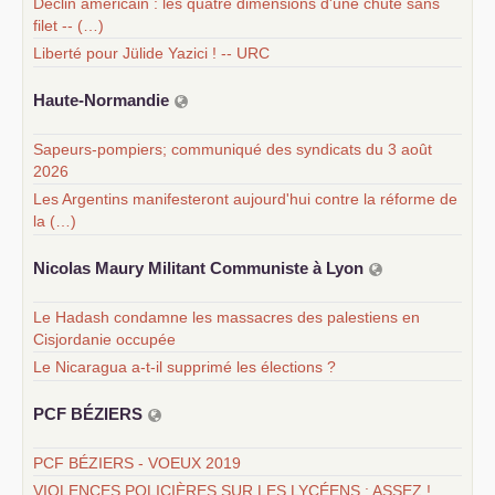
Déclin américain : les quatre dimensions d'une chute sans
filet -- (…)
Liberté pour Jülide Yazici ! -- URC
Haute-Normandie
Sapeurs-pompiers; communiqué des syndicats du 3 août
2026
Les Argentins manifesteront aujourd'hui contre la réforme de
la (…)
Nicolas Maury Militant Communiste à Lyon
Le Hadash condamne les massacres des palestiens en
Cisjordanie occupée
Le Nicaragua a-t-il supprimé les élections ?
PCF
BÉ
ZIERS
PCF BÉZIERS - VOEUX 2019
VIOLENCES POLICIÈRES SUR LES LYCÉENS : ASSEZ !