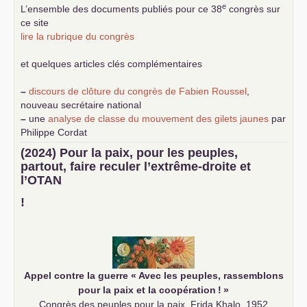
e
L’ensemble des documents publiés pour ce 38
congrès sur
ce site
lire la rubrique du congrès
et quelques articles clés complémentaires
–
discours de clôture du congrès de Fabien Roussel
,
nouveau secrétaire national
–
une
analyse de classe du mouvement des gilets jaunes
par
Philippe Cordat
–
un texte de Jean-Claude Delaunay
le marxisme est la
(2024) Pour la paix, pour les peuples,
science sociale de notre temps
partout, faire reculer l’extrême-droite et
–
un appel
proposé aux partis communistes et ouvrier
l’
OTAN
d’Europe
–
demandez
le numéro 10 de la revue Unir les Communistes
!
–
les
cinq chantiers pour contribuer au débat sur le projet
communiste
Appel contre la guerre «
Avec les peuples, rassemblons
pour la paix et la coopération
!
»
Congrès des peuples pour la paix, Frida Khalo, 1952