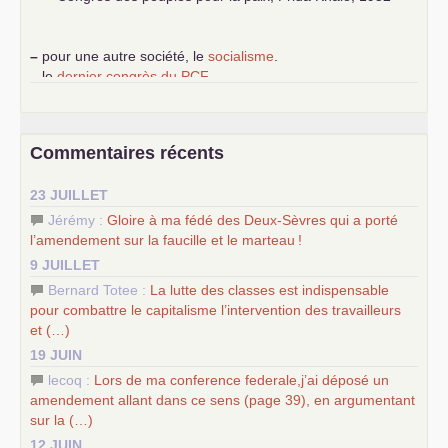
–
pour une autre société, le
socialisme
.
–
le
dernier congrès du
PCF
e
–
contribution de jeunes communistes au 39
congrès :
Six
chantiers pour affirmer l’ambition révolutionnaire du
PCF
–
un texte de Jean-Claude Delaunay
le marxisme est la
Commentaires récents
science sociale de notre temps
–
un appel
proposé aux partis communistes et ouvrier
23 JUILLET
d’Europe
–
les
cinq chantiers pour contribuer au débat sur le projet
Jérémy :
Gloire à ma fédé des Deux-Sèvres qui a porté
communiste
l’amendement sur la faucille et le marteau
!
9 JUILLET
Bernard Totee :
La lutte des classes est indispensable
pour combattre le capitalisme l’intervention des travailleurs
et (…)
19 JUIN
lecoq :
Lors de ma conference federale,j’ai déposé un
amendement allant dans ce sens (page 39), en argumentant
sur la (…)
12 JUIN