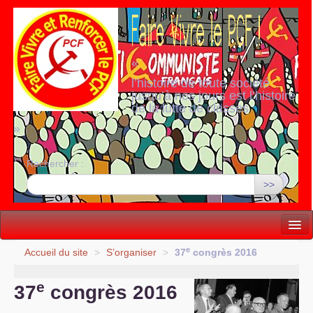
«
l’histoire de toute société
jusqu’à nos jours est l’histoire
de la lutte de classes
»
Rechercher :
>>
Vie politique
e
Accueil du site
>
S’organiser
>
37
congrès 2016
Lutter, Unir...
e
37
congrès 2016
Internationale