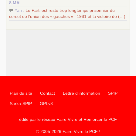
8 MAI
Yan :
Le Parti est resté trop longtemps prisonnier du
corset de l’union des «
gauches
» . 1981 et la victoire de (…)
Plan du site
Contact
Lettre d'information
SPIP
Sarka-SPIP
GPLv3
édité par le réseau Faire Vivre et Renforcer le
PCF
© 2005-2026 Faire Vivre le
PCF
!