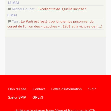
12 MAI
Michel Caubet :
Excellent texte. Quelle lucidité
!
8 MAI
Yan :
Le Parti est resté trop longtemps prisonnier du
corset de l’union des «
gauches
» . 1981 et la victoire de (…)
Plan du site
Contact
Lettre d'information
SPIP
Sarka-SPIP
GPLv3
édité par le réseau Faire Vivre et Renforcer le
PCF