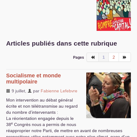
S’organiser
Comprendre...
Vie du site
Articles publiés dans cette rubrique
1
2
Pages
Socialisme et monde
multipolaire
9 juillet
,
par
Fabienne Lefebvre
Mon intervention au débat général
écrite et non télétransmise au regard
du nombre d’intervenants :
La réorientation engagée depuis le
e
38
Congrès nous a permis de nous
réapproprier notre Parti, de mettre en avant de nombreuses
propositions utiles notamment avec notre plan climat, gage d’un