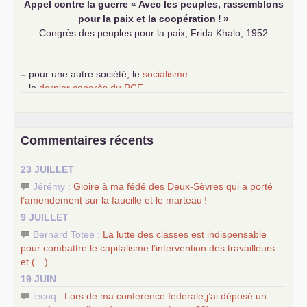
Appel contre la guerre «
Avec les peuples, rassemblons
pour la paix et la coopération
!
»
Congrès des peuples pour la paix, Frida Khalo, 1952
–
pour une autre société, le
socialisme
.
–
le
dernier congrès du
PCF
e
–
contribution de jeunes communistes au 39
congrès :
Six
chantiers pour affirmer l’ambition révolutionnaire du
PCF
–
un texte de Jean-Claude Delaunay
le marxisme est la
Commentaires récents
science sociale de notre temps
–
un appel
proposé aux partis communistes et ouvrier
23 JUILLET
d’Europe
–
les
cinq chantiers pour contribuer au débat sur le projet
Jérémy :
Gloire à ma fédé des Deux-Sèvres qui a porté
communiste
l’amendement sur la faucille et le marteau
!
9 JUILLET
Bernard Totee :
La lutte des classes est indispensable
pour combattre le capitalisme l’intervention des travailleurs
et (…)
19 JUIN
lecoq :
Lors de ma conference federale,j’ai déposé un