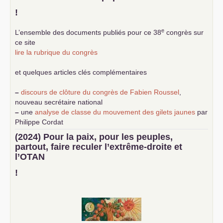
!
e
L’ensemble des documents publiés pour ce 38
congrès sur
ce site
lire la rubrique du congrès
et quelques articles clés complémentaires
–
discours de clôture du congrès de Fabien Roussel
,
nouveau secrétaire national
–
une
analyse de classe du mouvement des gilets jaunes
par
Philippe Cordat
–
un texte de Jean-Claude Delaunay
le marxisme est la
(2024) Pour la paix, pour les peuples,
science sociale de notre temps
partout, faire reculer l’extrême-droite et
–
un appel
proposé aux partis communistes et ouvrier
l’
OTAN
d’Europe
–
demandez
le numéro 10 de la revue Unir les Communistes
!
–
les
cinq chantiers pour contribuer au débat sur le projet
communiste