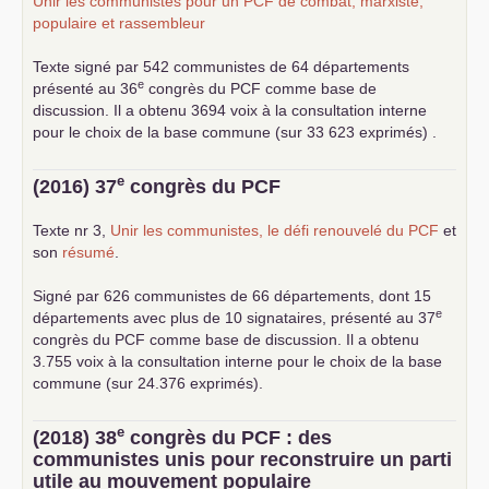
Unir les communistes pour un
PCF
de combat, marxiste,
populaire et rassembleur
Texte signé par 542 communistes de 64 départements
e
présenté au 36
congrès du
PCF
comme base de
discussion. Il a obtenu 3694 voix à la consultation interne
pour le choix de la base commune (sur 33 623 exprimés) .
e
(2016) 37
congrès du
PCF
Texte nr 3,
Unir les communistes, le défi renouvelé du
PCF
et
son
résumé
.
Signé par 626 communistes de 66 départements, dont 15
e
départements avec plus de 10 signataires, présenté au 37
congrès du
PCF
comme base de discussion. Il a obtenu
3.755 voix à la consultation interne pour le choix de la base
commune (sur 24.376 exprimés).
e
(2018) 38
congrès du
PCF
: des
communistes unis pour reconstruire un parti
utile au mouvement populaire