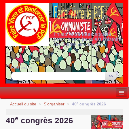
«
l’histoire de toute société
jusqu’à nos jours est l’histoire
de la lutte de classes
»
Rechercher :
>>
Vie politique
e
Accueil du site
>
S’organiser
>
40
congrès 2026
Lutter, Unir...
e
40
congrès 2026
Internationale