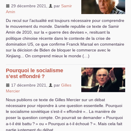
29 décembre 2021
,
par
Samir
Amin
Du recul sur l’actualité est toujours nécessaire pour comprendre
le mouvement du monde. Danielle republie ce texte de Samir
Amin de 2010, sur la «
guerre des devises
», resituant la
politique chinoise récente dans le contexte de la crise de
domination
US
, ce que confirme Franck Marsal en commentaire
sur la décision de Biden de bloquer le commerce avec le
Xinjiang... On comprend mieux le monde (…)
Pourquoi le socialisme
s’est effondré
?
17 décembre 2021
,
par
Gilles
Mercier
Nous publions ce texte de Gilles Mercier sur un débat
nécessaire pour répondre à une question essentielle. Pourquoi
le socialisme soviétique s’est-il «
effondré
».. La manière de
poser la question compte. On pourrait se demander «
Pourquoi
a-t-il été battu
?
» ou «
Pourquoi a-t-il échoué
?
». Mais cela fait
partie justement du débat.