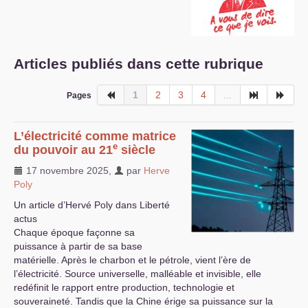
S’organiser
Comprendre...
Articles publiés dans cette rubrique
Vie du site
1
2
3
4
...
Pages
L’électricité comme matrice
e
du pouvoir au 21
siècle
17 novembre 2025
,
par
Herve
Poly
Un article d’Hervé Poly dans Liberté
actus
Chaque époque façonne sa
puissance à partir de sa base
matérielle. Après le charbon et le pétrole, vient l’ère de
l’électricité. Source universelle, malléable et invisible, elle
redéfinit le rapport entre production, technologie et
souveraineté. Tandis que la Chine érige sa puissance sur la