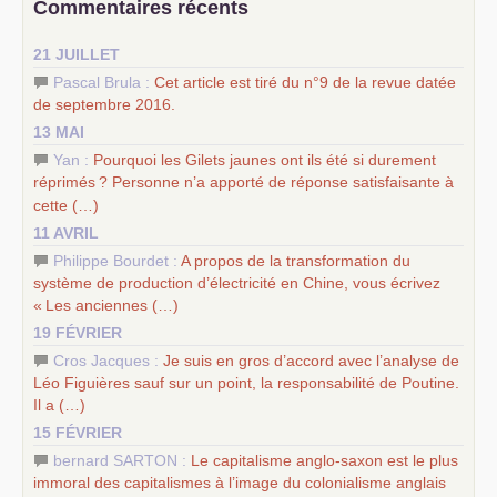
Commentaires récents
science sociale de notre temps
–
un appel
proposé aux partis communistes et ouvrier
21 JUILLET
d’Europe
–
les
cinq chantiers pour contribuer au débat sur le projet
Pascal Brula :
Cet article est tiré du n°9 de la revue datée
communiste
de septembre 2016.
13 MAI
Yan :
Pourquoi les Gilets jaunes ont ils été si durement
réprimés
? Personne n’a apporté de réponse satisfaisante à
cette (…)
11 AVRIL
Philippe Bourdet :
A propos de la transformation du
système de production d’électricité en Chine, vous écrivez
«
Les anciennes (…)
19 FÉVRIER
Cros Jacques :
Je suis en gros d’accord avec l’analyse de
Léo Figuières sauf sur un point, la responsabilité de Poutine.
Il a (…)
15 FÉVRIER
bernard SARTON :
Le capitalisme anglo-saxon est le plus
immoral des capitalismes à l’image du colonialisme anglais