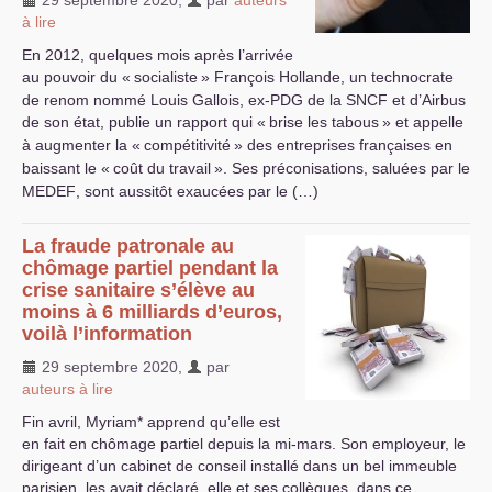
29 septembre 2020
,
par
auteurs
à lire
En 2012, quelques mois après l’arrivée
au pouvoir du «
socialiste
» François Hollande, un technocrate
de renom nommé Louis Gallois, ex-
PDG
de la
SNCF
et d’Airbus
de son état, publie un rapport qui «
brise les tabous
» et appelle
à augmenter la «
compétitivité
» des entreprises françaises en
baissant le «
coût du travail
». Ses préconisations, saluées par le
MEDEF
, sont aussitôt exaucées par le (…)
La fraude patronale au
chômage partiel pendant la
crise sanitaire s’élève au
moins à 6 milliards d’euros,
voilà l’information
29 septembre 2020
,
par
auteurs à lire
Fin avril, Myriam* apprend qu’elle est
en fait en chômage partiel depuis la mi-mars. Son employeur, le
dirigeant d’un cabinet de conseil installé dans un bel immeuble
parisien, les avait déclaré, elle et ses collègues, dans ce