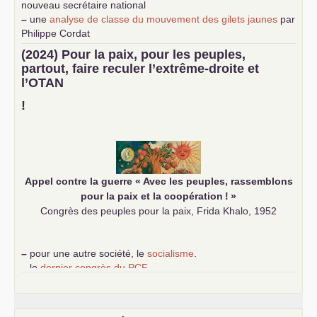
nouveau secrétaire national
–
une
analyse de classe du mouvement des gilets jaunes
par
Philippe Cordat
–
un texte de Jean-Claude Delaunay
le marxisme est la
(2024) Pour la paix, pour les peuples,
science sociale de notre temps
partout, faire reculer l’extrême-droite et
–
un appel
proposé aux partis communistes et ouvrier
l’
OTAN
d’Europe
–
demandez
le numéro 10 de la revue Unir les Communistes
!
–
les
cinq chantiers pour contribuer au débat sur le projet
communiste
Appel contre la guerre «
Avec les peuples, rassemblons
pour la paix et la coopération
!
»
Congrès des peuples pour la paix, Frida Khalo, 1952
–
pour une autre société, le
socialisme
.
–
le
dernier congrès du
PCF
e
–
contribution de jeunes communistes au 39
congrès :
Six
chantiers pour affirmer l’ambition révolutionnaire du
PCF
–
un texte de Jean-Claude Delaunay
le marxisme est la