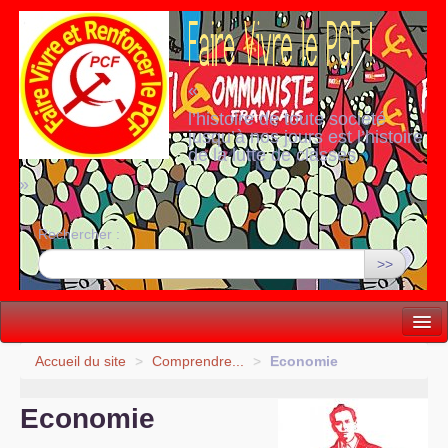
«
l’histoire de toute société
jusqu’à nos jours est l’histoire
de la lutte de classes
»
Rechercher :
>>
Vie politique
Accueil du site
>
Comprendre...
>
Economie
Lutter, Unir...
Economie
Internationale