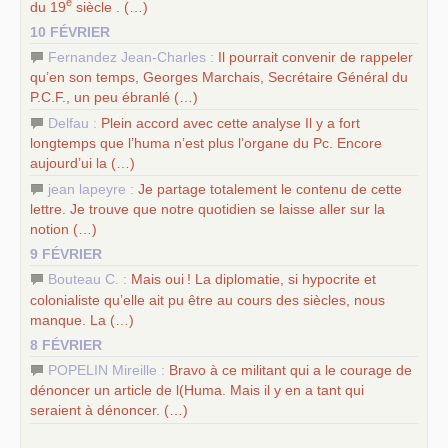
e
du 19
siècle . (…)
10 FÉVRIER
Fernandez Jean-Charles :
Il pourrait convenir de rappeler
qu’en son temps, Georges Marchais, Secrétaire Général du
P.C.
F., un peu ébranlé (…)
Delfau :
Plein accord avec cette analyse Il y a fort
longtemps que l’huma n’est plus l’organe du Pc. Encore
aujourd’ui la (…)
jean lapeyre :
Je partage totalement le contenu de cette
lettre. Je trouve que notre quotidien se laisse aller sur la
notion (…)
9 FÉVRIER
Bouteau C. :
Mais oui
! La diplomatie, si hypocrite et
colonialiste qu’elle ait pu être au cours des siècles, nous
manque. La (…)
8 FÉVRIER
POPELIN Mireille :
Bravo à ce militant qui a le courage de
dénoncer un article de l(Huma. Mais il y en a tant qui
seraient à dénoncer. (…)