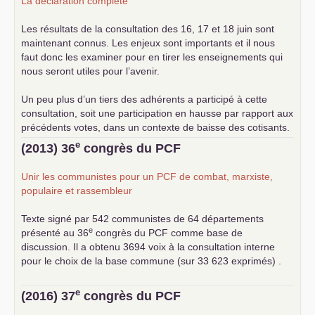
La déclaration complète
Les résultats de la consultation des 16, 17 et 18 juin sont
maintenant connus. Les enjeux sont importants et il nous
faut donc les examiner pour en tirer les enseignements qui
nous seront utiles pour l’avenir.
Un peu plus d’un tiers des adhérents a participé à cette
consultation, soit une participation en hausse par rapport aux
précédents votes, dans un contexte de baisse des cotisants.
... lire la suite
e
(2013) 36
congrès du
PCF
Unir les communistes pour un
PCF
de combat, marxiste,
populaire et rassembleur
Texte signé par 542 communistes de 64 départements
e
présenté au 36
congrès du
PCF
comme base de
discussion. Il a obtenu 3694 voix à la consultation interne
pour le choix de la base commune (sur 33 623 exprimés) .
e
(2016) 37
congrès du
PCF