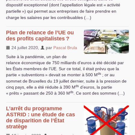
dispositif exceptionnel (dont l’appellation légale est «
activité
partielle
») qui permet aux entreprises de faire prendre en
charge les salaires par les contribuables (…)
Plan de relance de l’
UE
ou
des profits capitalistes
?
24 juillet 2020
,
par
Pascal Brula
Suite à la pandémie, un plan de
relance économique de 750 milliards d’euros a été décidé par
les États membres de l’
UE
. Sur ce total, il était prévu que la
ds
partie «
subventions
» devait se monter à 500 M
; or au
sommet de Bruxelles du 19 juillet dernier, suite à la pression de
ds
cinq pays, elle a été réduite à 390 M
d’euros, la partie
ds
«
prêts
» passant de 250 à 360 M
. Ce sont des sommes (…)
L’arrêt du programme
ASTRID
: une étude de cas
de disparition de l’État
stratège