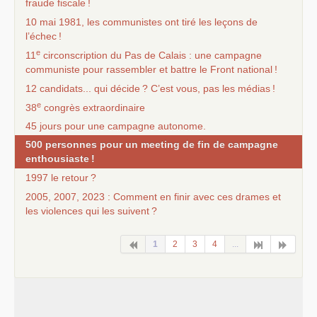
fraude fiscale
!
10 mai 1981, les communistes ont tiré les leçons de
l’échec
!
e
11
circonscription du Pas de Calais : une campagne
communiste pour rassembler et battre le Front national
!
12 candidats... qui décide
? C’est vous, pas les médias
!
e
38
congrès extraordinaire
45 jours pour une campagne autonome.
500 personnes pour un meeting de fin de campagne
enthousiaste
!
1997 le retour
?
2005, 2007, 2023 : Comment en finir avec ces drames et
les violences qui les suivent
?
1
2
3
4
...