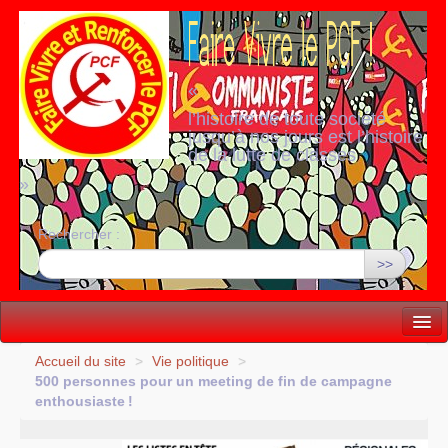
«
l’histoire de toute société
jusqu’à nos jours est l’histoire
de la lutte de classes
»
Rechercher :
>>
Vie politique
Accueil du site
>
Vie politique
>
500 personnes pour un meeting de fin de campagne
Lutter, Unir...
enthousiaste
!
Internationale