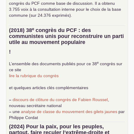
congrès du
PCF
comme base de discussion. Il a obtenu
3.755 voix à la consultation interne pour le choix de la base
commune (sur 24.376 exprimés).
e
(2018) 38
congrès du
PCF
: des
communistes unis pour reconstruire un parti
utile au mouvement populaire
!
e
L’ensemble des documents publiés pour ce 38
congrès sur
ce site
lire la rubrique du congrès
et quelques articles clés complémentaires
–
discours de clôture du congrès de Fabien Roussel
,
nouveau secrétaire national
–
une
analyse de classe du mouvement des gilets jaunes
par
Philippe Cordat
–
un texte de Jean-Claude Delaunay
le marxisme est la
(2024) Pour la paix, pour les peuples,
science sociale de notre temps
partout, faire reculer l’extrême-droite et