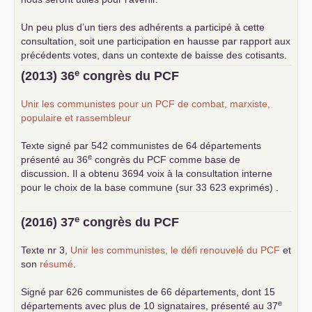
Un peu plus d’un tiers des adhérents a participé à cette
consultation, soit une participation en hausse par rapport aux
précédents votes, dans un contexte de baisse des cotisants.
... lire la suite
e
(2013) 36
congrès du
PCF
Unir les communistes pour un
PCF
de combat, marxiste,
populaire et rassembleur
Texte signé par 542 communistes de 64 départements
e
présenté au 36
congrès du
PCF
comme base de
discussion. Il a obtenu 3694 voix à la consultation interne
pour le choix de la base commune (sur 33 623 exprimés) .
e
(2016) 37
congrès du
PCF
Texte nr 3,
Unir les communistes, le défi renouvelé du
PCF
et
son
résumé
.
Signé par 626 communistes de 66 départements, dont 15
e
départements avec plus de 10 signataires, présenté au 37