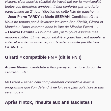
victoire, c’est aussi le résultat du travail fait par la municipalité
toutes ces dernières années... Il faut conforter par une forte
e
participation au 2
tour l’élection de cette liste de gauche...
»
–
Jean-Pierre
TARDY
et Marie
SEEMAN
, Candidats
LO
:
«
...
Nous ne tenons pas à favoriser les listes Ben Khelifa, Girard et
Monchau. Nous voterons donc la liste de Michèle Picard...
»
–
Eleazar Bafunta
«
Pour ma ville j’ai toujours assumé mes
responsabilités. Et ma responsabilité aujourd’hui c’est appeler à
voter et à voter moi-même pour la liste conduite par Michèle
PICARD
..
»
Girard «
compatible
FN
» (dit le
FN
!)
Agnès Marion,
candidate à Vaugneray et membre du comité
central du
FN
:
Mr Girard
«
est en cela complètement compatible avec le
programme que l’on défend, il ne lui reste plus qu’à faire le pas
vers nous
»
Après l’intox, l’insulte aux anti fascistes
!