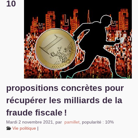
10
S’organiser
Comprendre...
Vie du site
propositions concrètes pour
récupérer les milliards de la
fraude fiscale
!
Mardi 2 novembre 2021
,
par
pamillet
,
popularité : 10%
Vie politique
|