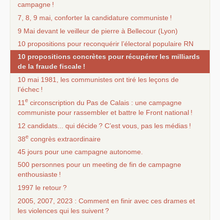
campagne
!
7, 8, 9 mai, conforter la candidature communiste
!
9 Mai devant le veilleur de pierre à Bellecour (Lyon)
10 propositions pour reconquérir l’électoral populaire
RN
10 propositions concrètes pour récupérer les milliards
de la fraude fiscale
!
10 mai 1981, les communistes ont tiré les leçons de
l’échec
!
e
11
circonscription du Pas de Calais : une campagne
communiste pour rassembler et battre le Front national
!
12 candidats... qui décide
? C’est vous, pas les médias
!
e
38
congrès extraordinaire
45 jours pour une campagne autonome.
500 personnes pour un meeting de fin de campagne
enthousiaste
!
1997 le retour
?
2005, 2007, 2023 : Comment en finir avec ces drames et
les violences qui les suivent
?