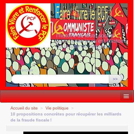
«
l’histoire de toute société
jusqu’à nos jours est l’histoire
de la lutte de classes
»
Rechercher :
>>
Vie politique
Accueil du site
>
Vie politique
>
10 propositions concrètes pour récupérer les milliards
Lutter, Unir...
de la fraude fiscale
!
Internationale