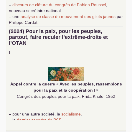
–
discours de clôture du congrès de Fabien Roussel
,
nouveau secrétaire national
–
une
analyse de classe du mouvement des gilets jaunes
par
Philippe Cordat
–
un texte de Jean-Claude Delaunay
le marxisme est la
(2024) Pour la paix, pour les peuples,
science sociale de notre temps
partout, faire reculer l’extrême-droite et
–
un appel
proposé aux partis communistes et ouvrier
l’
OTAN
d’Europe
–
demandez
le numéro 10 de la revue Unir les Communistes
!
–
les
cinq chantiers pour contribuer au débat sur le projet
communiste
Appel contre la guerre «
Avec les peuples, rassemblons
pour la paix et la coopération
!
»
Congrès des peuples pour la paix, Frida Khalo, 1952
–
pour une autre société, le
socialisme
.
–
le
dernier congrès du
PCF
e
–
contribution de jeunes communistes au 39
congrès :
Six
chantiers pour affirmer l’ambition révolutionnaire du
PCF