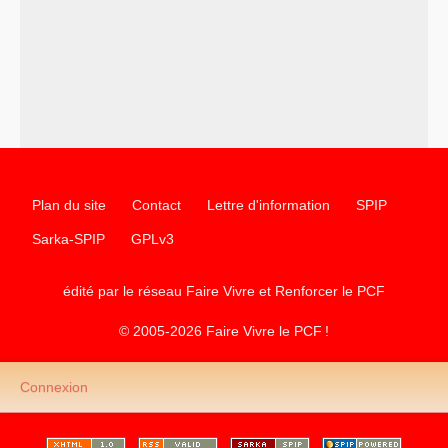
–
un texte de Jean-Claude Delaunay
le marxisme est la
science sociale de notre temps
–
un appel
proposé aux partis communistes et ouvrier
d’Europe
–
les
cinq chantiers pour contribuer au débat sur le projet
communiste
Plan du site
Contact
Lettre d'information
SPIP
Sarka-SPIP
GPLv3
édité par le réseau Faire Vivre et Renforcer le
PCF
© 2005-2026 Faire Vivre le
PCF
!
Connexion