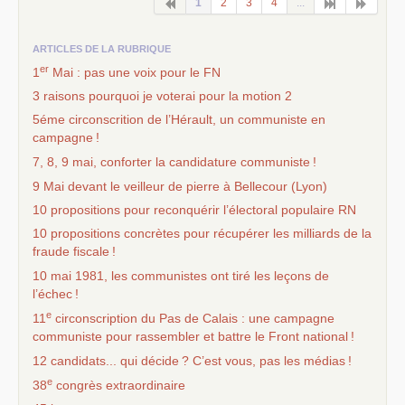
1
2
3
4
...
ARTICLES DE LA RUBRIQUE
er
1
Mai : pas une voix pour le
FN
3 raisons pourquoi je voterai pour la motion 2
5éme circonscrition de l’Hérault, un communiste en
campagne
!
7, 8, 9 mai, conforter la candidature communiste
!
9 Mai devant le veilleur de pierre à Bellecour (Lyon)
10 propositions pour reconquérir l’électoral populaire
RN
10 propositions concrètes pour récupérer les milliards de la
fraude fiscale
!
10 mai 1981, les communistes ont tiré les leçons de
l’échec
!
e
11
circonscription du Pas de Calais : une campagne
communiste pour rassembler et battre le Front national
!
12 candidats... qui décide
? C’est vous, pas les médias
!
e
38
congrès extraordinaire