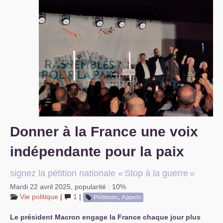
S’organiser
Comprendre...
Vie du site
Donner à la France une voix
indépendante pour la paix
signez la pétition nationale «
Stop à la guerre
»
Mardi 22 avril 2025
,
popularité : 10%
Vie politique
|
1
|
Pétitions, Appels
Le président Macron engage la France chaque jour plus