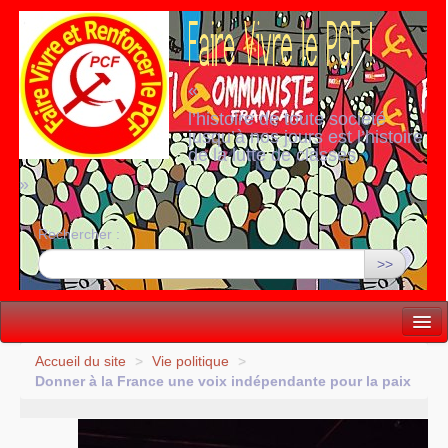
«
l’histoire de toute société
jusqu’à nos jours est l’histoire
de la lutte de classes
»
Rechercher :
>>
Vie politique
Accueil du site
>
Vie politique
>
Donner à la France une voix indépendante pour la paix
Lutter, Unir...
Internationale