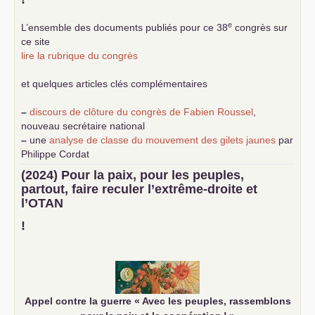
e
L’ensemble des documents publiés pour ce 38
congrès sur
ce site
lire la rubrique du congrès
et quelques articles clés complémentaires
–
discours de clôture du congrès de Fabien Roussel
,
nouveau secrétaire national
–
une
analyse de classe du mouvement des gilets jaunes
par
Philippe Cordat
–
un texte de Jean-Claude Delaunay
le marxisme est la
(2024) Pour la paix, pour les peuples,
science sociale de notre temps
partout, faire reculer l’extrême-droite et
–
un appel
proposé aux partis communistes et ouvrier
l’
OTAN
d’Europe
–
demandez
le numéro 10 de la revue Unir les Communistes
!
–
les
cinq chantiers pour contribuer au débat sur le projet
communiste
Appel contre la guerre «
Avec les peuples, rassemblons