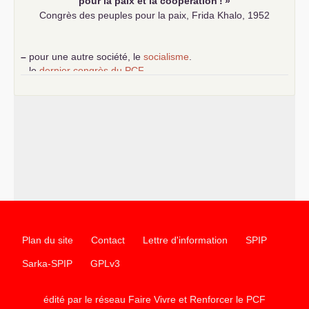
pour la paix et la coopération
!
»
Congrès des peuples pour la paix, Frida Khalo, 1952
–
pour une autre société, le
socialisme
.
–
le
dernier congrès du
PCF
e
–
contribution de jeunes communistes au 39
congrès :
Six
chantiers pour affirmer l’ambition révolutionnaire du
PCF
–
un texte de Jean-Claude Delaunay
le marxisme est la
science sociale de notre temps
–
un appel
proposé aux partis communistes et ouvrier
d’Europe
–
les
cinq chantiers pour contribuer au débat sur le projet
communiste
Plan du site
Contact
Lettre d'information
SPIP
Sarka-SPIP
GPLv3
édité par le réseau Faire Vivre et Renforcer le
PCF