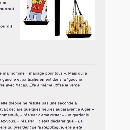
bira
 surtout
u
u
lourdit
r le mal nommé «
mariage pour tous
». Mais qui a
a gauche et particulièrement dans la "gauche
rte avec fracas. Elle a même utilisé le verbe
cette théorie ne résiste pas une seconde à
 avait déclaré quelques heures auparavant à Alger –
moment-là, «
résister c’était rester
» - et garder le
nez-vous, «
résister
» c’était déclarer que «
La
elle du président de la République, elle a été