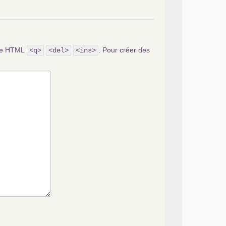
ode HTML
. Pour créer des
<q>
<del>
<ins>