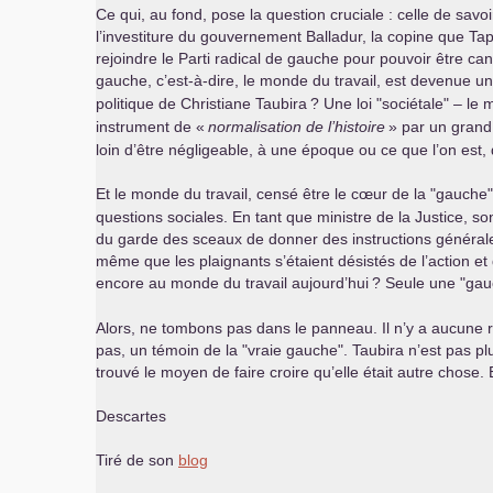
Ce qui, au fond, pose la question cruciale : celle de savo
l’investiture du gouvernement Balladur, la copine que Tapi
rejoindre le Parti radical de gauche pour pouvoir être can
gauche, c’est-à-dire, le monde du travail, est devenue u
politique de Christiane Taubira
? Une loi "sociétale" – l
instrument de «
normalisation de l’histoire
» par un grand 
loin d’être négligeable, à une époque ou ce que l’on est, 
Et le monde du travail, censé être le cœur de la "gauche"
questions sociales. En tant que ministre de la Justice, so
du garde des sceaux de donner des instructions générales 
même que les plaignants s’étaient désistés de l’action et
encore au monde du travail aujourd’hui
? Seule une "gauc
Alors, ne tombons pas dans le panneau. Il n’y a aucune rai
pas, un témoin de la "vraie gauche". Taubira n’est pas pl
trouvé le moyen de faire croire qu’elle était autre chose.
Descartes
Tiré de son
blog