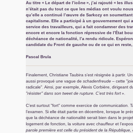
Au titre «
Le départ de l’icône
», j’ai rajouté «
les ill
n’était pas du tout ce que les médias ont voulu nous f
qu’elle a continué l’œuvre de Sarkozy en soumettant 
capitalisme. Elle a participé à un gouvernement qui 
service des travailleurs, qui a fait condamner des tra
encore et encore la fonction répressive de l’État bou
déchéance de nationalité, l’a rendu ridicule. Espérons
candidate du Front de gauche ou de ce qui en reste, 
Pascal Brula
Finalement, Christiane Taubira s’est résignée à partir. Un
aussi provoqué une vague de
schadenfreude
– cette "jo
radicale". Ainsi, par exemple, Alexis Corbière, dirigeant 
"résister" dans son tweet de rupture. C’est très fort
».
C’est surtout "fort" comme exercice de communication. Tau
l’examen. Si elle était partie en décembre, lorsque le p
que la déchéance de nationalité serait bien dans le projet 
logement de fonction, la voiture avec chauffeur et l’expo
parole première est celle du président de la République, 