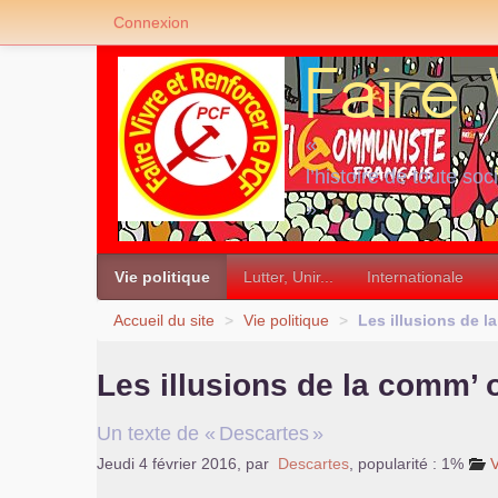
Connexion
«
l’histoire de toute soc
»
Vie politique
Lutter, Unir...
Internationale
Accueil du site
>
Vie politique
>
Les illusions de l
Les illusions de la comm’ 
Un texte de «
Descartes
»
Jeudi 4 février 2016
,
par
Descartes
,
popularité : 1%
V