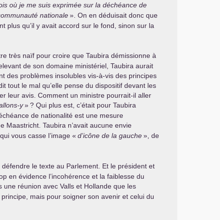
fois où je me suis exprimée sur la déchéance de
a communauté nationale
». On en déduisait donc que
t plus qu’il y avait accord sur le fond, sinon sur la
être très naïf pour croire que Taubira démissionne à
elevant de son domaine ministériel, Taubira aurait
nt des problèmes insolubles vis-à-vis des principes
t tout le mal qu’elle pense du dispositif devant les
r leur avis. Comment un ministre pourrait-il aller
allons-y
»
? Qui plus est, c’était pour Taubira
déchéance de nationalité est une mesure
e Maastricht. Taubira n’avait aucune envie
 qui vous casse l’image «
d’icône de la gauche
», de
s défendre le texte au Parlement. Et le président et
rop en évidence l’incohérence et la faiblesse du
s une réunion avec Valls et Hollande que les
 principe, mais pour soigner son avenir et celui du