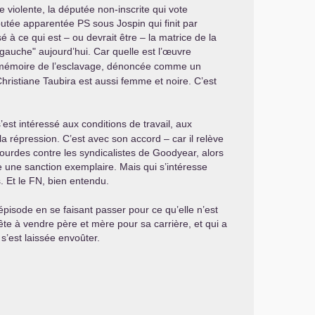
e violente, la députée non-inscrite qui vote
députée apparentée
PS
sous Jospin qui finit par
é à ce qui est – ou devrait être – la matrice de la
a gauche" aujourd’hui. Car quelle est l’œuvre
 la mémoire de l’esclavage, dénoncée comme un
Christiane Taubira est aussi femme et noire. C’est
’est intéressé aux conditions de travail, aux
la répression. C’est avec son accord – car il relève
lourdes contre les syndicalistes de Goodyear, alors
re une sanction exemplaire. Mais qui s’intéresse
. Et le
FN
, bien entendu.
 épisode en se faisant passer pour ce qu’elle n’est
ête à vendre père et mère pour sa carrière, et qui a
s’est laissée envoûter.