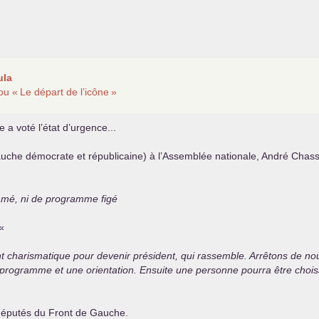
ula
ou «
Le départ de l’icône
»
 voté l’état d’urgence...
che démocrate et républicaine) à l’Assemblée nationale, André Chassa
lamé, ni de programme figé
«
t charismatique pour devenir président, qui rassemble. Arrêtons de nou
 programme et une orientation. Ensuite une personne pourra être choisi
 députés du Front de Gauche.