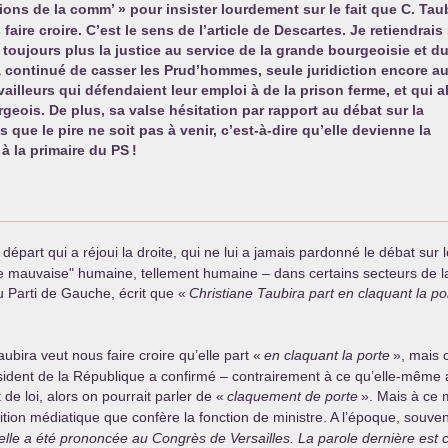
usions de la comm’
» pour insister lourdement sur le fait que C. Tau
aire croire. C’est le sens de l’article de Descartes. Je retiendrais
toujours plus la justice au service de la grande bourgeoisie et d
a continué de casser les Prud’hommes, seule juridiction encore a
vailleurs qui défendaient leur emploi à de la prison ferme, et qui a
rgeois. De plus, sa valse hésitation par rapport au débat sur la
 que le pire ne soit pas à venir, c’est-à-dire qu’elle devienne la
à la primaire du
PS
!
 départ qui a réjoui la droite, qui ne lui a jamais pardonné le débat su
ie mauvaise" humaine, tellement humaine – dans certains secteurs de l
du Parti de Gauche, écrit que «
Christiane Taubira part en claquant la po
bira veut nous faire croire qu’elle part «
en claquant la porte
», mais 
résident de la République a confirmé – contrairement à ce qu’elle-même
de loi, alors on pourrait parler de «
claquement de porte
». Mais à ce 
sition médiatique que confère la fonction de ministre. A l’époque, souve
elle a été prononcée au Congrès de Versailles. La parole dernière est c