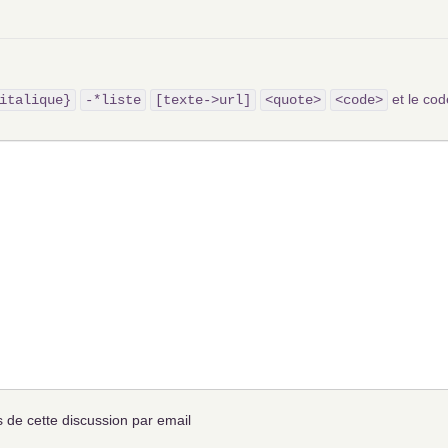
et le c
italique}
-*liste
[texte->url]
<quote>
<code>
de cette discussion par email