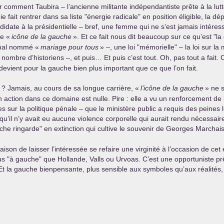
ir comment Taubira – l’ancienne militante indépendantiste prête à la lutt
e fait rentrer dans sa liste "énergie radicale" en position éligible, la 
didate à la présidentielle – bref, une femme qui ne s’est jamais intéress
ne «
icône de la gauche
». Et ce fait nous dit beaucoup sur ce qu’est "l
e mal nommé «
mariage pour tous
» –, une loi "mémorielle" – la loi sur
nombre d’historiens –, et puis… Et puis c’est tout. Oh, pas tout a fait. 
devient pour la gauche bien plus important que ce que l’on fait.
? Jamais, au cours de sa longue carrière, «
l’icône de la gauche
» ne s
n action dans ce domaine est nulle. Pire : elle a vu un renforcement de 
sur la politique pénale – que le ministère public a requis des peines 
 qu’il n’y avait eu aucune violence corporelle qui aurait rendu nécessai
he ringarde" en extinction qui cultive le souvenir de Georges Marchais
son de laisser l’intéressée se refaire une virginité à l’occasion de cet
us "à gauche" que Hollande, Valls ou Urvoas. C’est une opportuniste pr
 Et la gauche bienpensante, plus sensible aux symboles qu’aux réalités, 