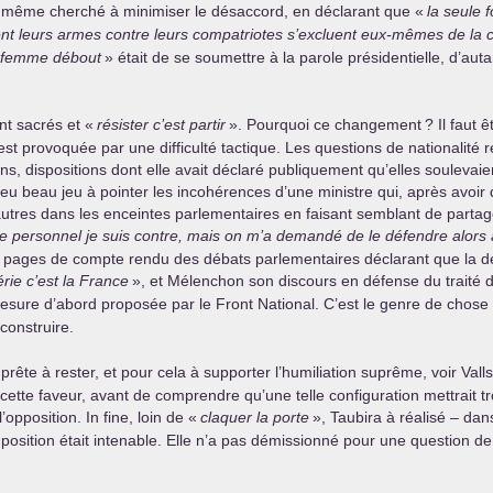
it même cherché à minimiser le désaccord, en déclarant que «
la seule 
urnent leurs armes contre leurs compatriotes s’excluent eux-mêmes de l
femme débout
» était de se soumettre à la parole présidentielle, d’autan
nt sacrés et «
résister c’est partir
». Pourquoi ce changement
? Il faut 
t provoquée par une difficulté tactique. Les questions de nationalité r
ns, dispositions dont elle avait déclaré publiquement qu’elles soulevaie
eu beau jeu à pointer les incohérences d’une ministre qui, après avoir di
 autres dans les enceintes parlementaires en faisant semblant de partage
tre personnel je suis contre, mais on m’a demandé de le défendre alors 
des pages de compte rendu des débats parlementaires déclarant que la 
érie c’est la France
», et Mélenchon son discours en défense du traité d
esure d’abord proposée par le Front National. C’est le genre de chose
construire.
prête à rester, et pour cela à supporter l’humiliation suprême, voir Vall
 cette faveur, avant de comprendre qu’une telle configuration mettrait t
opposition. In fine, loin de «
claquer la porte
», Taubira à réalisé – dan
position était intenable. Elle n’a pas démissionné pour une question de