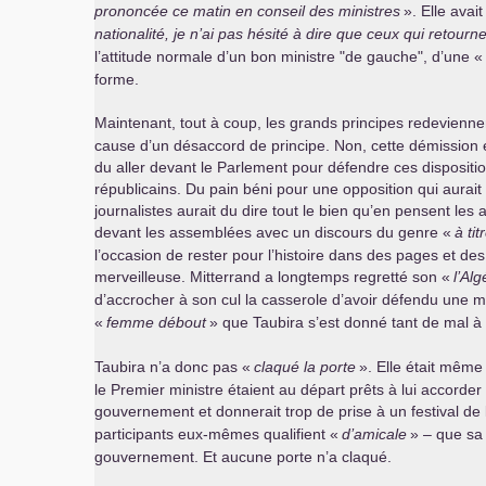
prononcée ce matin en conseil des ministres
». Elle ava
nationalité, je n’ai pas hésité à dire que ceux qui reto
l’attitude normale d’un bon ministre "de gauche", d’une «
forme.
Maintenant, tout à coup, les grands principes redevienne
cause d’un désaccord de principe. Non, cette démission es
du aller devant le Parlement pour défendre ces dispositio
républicains. Du pain béni pour une opposition qui aurait 
journalistes aurait du dire tout le bien qu’en pensent les
devant les assemblées avec un discours du genre «
à ti
l’occasion de rester pour l’histoire dans des pages et 
merveilleuse. Mitterrand a longtemps regretté son «
l’Alg
d’accrocher à son cul la casserole d’avoir défendu une m
«
femme débout
» que Taubira s’est donné tant de mal à 
Taubira n’a donc pas «
claqué la porte
». Elle était même 
le Premier ministre étaient au départ prêts à lui accorder
gouvernement et donnerait trop de prise à un festival de l’
participants eux-mêmes qualifient «
d’amicale
» – que sa 
gouvernement. Et aucune porte n’a claqué.