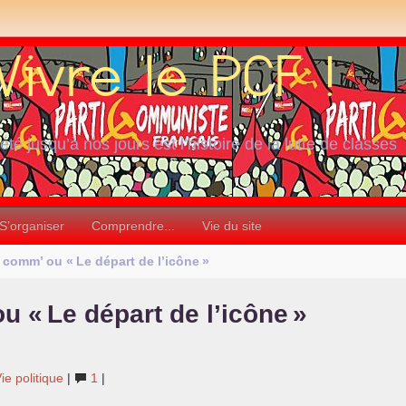
iété jusqu’à nos jours est l’histoire de la lutte de classes
S’organiser
Comprendre...
Vie du site
a comm’ ou «
Le départ de l’icône
»
ou «
Le départ de l’icône
»
ie politique
|
1
|