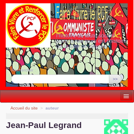
«
l’histoire de toute société
jusqu’à nos jours est l’histoire
de la lutte de classes
»
Rechercher :
>>
Vie politique
Accueil du site
>
auteur
Lutter, Unir...
Jean-Paul Legrand
Internationale