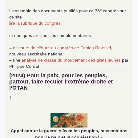
e
L’ensemble des documents publiés pour ce 38
congrès sur
ce site
lire la rubrique du congrès
et quelques articles clés complémentaires
–
discours de clôture du congrès de Fabien Roussel
,
nouveau secrétaire national
–
une
analyse de classe du mouvement des gilets jaunes
par
Philippe Cordat
–
un texte de Jean-Claude Delaunay
le marxisme est la
(2024) Pour la paix, pour les peuples,
science sociale de notre temps
partout, faire reculer l’extrême-droite et
–
un appel
proposé aux partis communistes et ouvrier
l’
OTAN
d’Europe
–
demandez
le numéro 10 de la revue Unir les Communistes
!
–
les
cinq chantiers pour contribuer au débat sur le projet
communiste
Appel contre la guerre «
Avec les peuples, rassemblons
pour la paix et la coopération
!
»