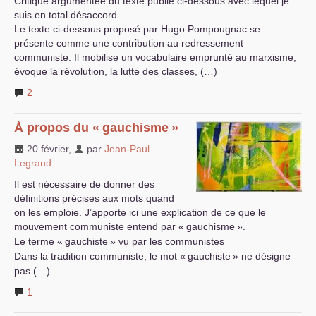
Critique argumentée du texte publié ci-dessous avec lequel je
suis en total désaccord.
Le texte ci-dessous proposé par Hugo Pompougnac se
présente comme une contribution au redressement
communiste. Il mobilise un vocabulaire emprunté au marxisme,
évoque la révolution, la lutte des classes, (…)
2
À propos du «
gauchisme
»
20 février
,
par
Jean-Paul
Legrand
Il est nécessaire de donner des
définitions précises aux mots quand
on les emploie. J’apporte ici une explication de ce que le
mouvement communiste entend par «
gauchisme
».
Le terme «
gauchiste
» vu par les communistes
Dans la tradition communiste, le mot «
gauchiste
» ne désigne
pas (…)
1