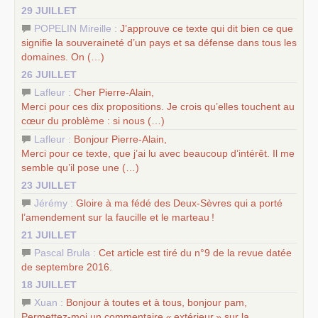
29 JUILLET
POPELIN Mireille :
J’approuve ce texte qui dit bien ce que
signifie la souveraineté d’un pays et sa défense dans tous les
domaines. On (…)
26 JUILLET
Lafleur :
Cher Pierre-Alain,
Merci pour ces dix propositions. Je crois qu’elles touchent au
cœur du problème : si nous (…)
Lafleur :
Bonjour Pierre-Alain,
Merci pour ce texte, que j’ai lu avec beaucoup d’intérêt. Il me
semble qu’il pose une (…)
23 JUILLET
Jérémy :
Gloire à ma fédé des Deux-Sèvres qui a porté
l’amendement sur la faucille et le marteau
!
21 JUILLET
Pascal Brula :
Cet article est tiré du n°9 de la revue datée
de septembre 2016.
18 JUILLET
Xuan :
Bonjour à toutes et à tous, bonjour pam,
Permettez-moi un commentaire «
extérieur
» sur la