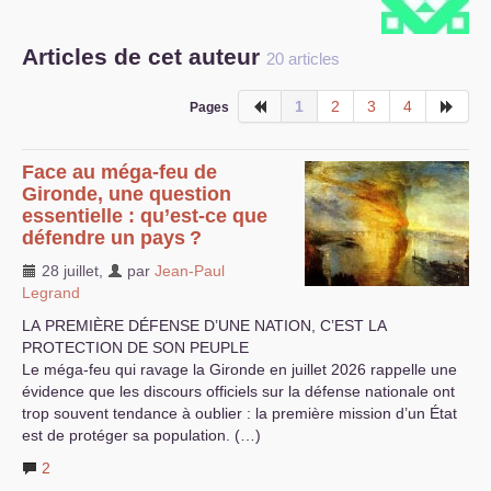
S’organiser
Articles de cet auteur
20 articles
Comprendre...
1
2
3
4
Pages
Vie du site
Face au méga-feu de
Gironde, une question
essentielle : qu’est-ce que
défendre un pays
?
28 juillet
,
par
Jean-Paul
Legrand
LA
PREMI
È
RE
DÉ
FENSE
D’
UNE
NATION
, C’
EST
LA
PROTECTION
DE
SON
PEUPLE
Le méga-feu qui ravage la Gironde en juillet 2026 rappelle une
évidence que les discours officiels sur la défense nationale ont
trop souvent tendance à oublier : la première mission d’un État
est de protéger sa population. (…)
2