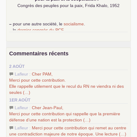
Congrès des peuples pour la paix, Frida Khalo, 1952
–
pour une autre société, le
socialisme
.
–
le
dernier congrès du
PCF
e
–
contribution de jeunes communistes au 39
congrès :
Six
chantiers pour affirmer l’ambition révolutionnaire du
PCF
–
un texte de Jean-Claude Delaunay
le marxisme est la
Commentaires récents
science sociale de notre temps
–
un appel
proposé aux partis communistes et ouvrier
2 AOÛT
d’Europe
–
les
cinq chantiers pour contribuer au débat sur le projet
Lafleur :
Cher
PAM
,
communiste
Merci pour cette contribution.
Elle rappelle utilement que le recul du
RN
ne viendra ni des
seules (…)
1ER AOÛT
Lafleur :
Cher Jean-Paul,
Merci pour cette contribution qui rappelle que la première
défense d’une nation est la protection (…)
Lafleur :
Merci pour cette contribution qui remet au centre
une contradiction majeure de notre époque. Une lecture (…)