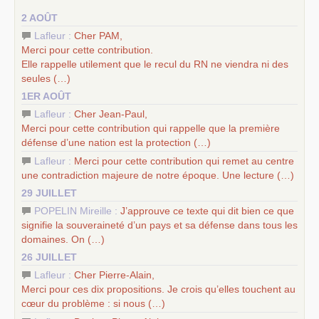
–
un appel
proposé aux partis communistes et ouvrier
2 AOÛT
d’Europe
–
les
cinq chantiers pour contribuer au débat sur le projet
Lafleur :
Cher
PAM
,
communiste
Merci pour cette contribution.
Elle rappelle utilement que le recul du
RN
ne viendra ni des
seules (…)
1ER AOÛT
Lafleur :
Cher Jean-Paul,
Merci pour cette contribution qui rappelle que la première
défense d’une nation est la protection (…)
Lafleur :
Merci pour cette contribution qui remet au centre
une contradiction majeure de notre époque. Une lecture (…)
29 JUILLET
POPELIN Mireille :
J’approuve ce texte qui dit bien ce que
signifie la souveraineté d’un pays et sa défense dans tous les
domaines. On (…)
26 JUILLET
Lafleur :
Cher Pierre-Alain,
Merci pour ces dix propositions. Je crois qu’elles touchent au
cœur du problème : si nous (…)