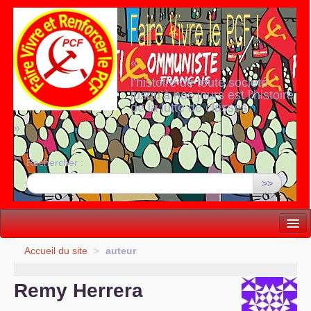
«
l’histoire de toute société
jusqu’à nos jours est l’histoire
de la lutte de classes
»
Rechercher :
>>
Vie politique
Accueil du site
>
auteur
Lutter, Unir...
Remy Herrera
Internationale