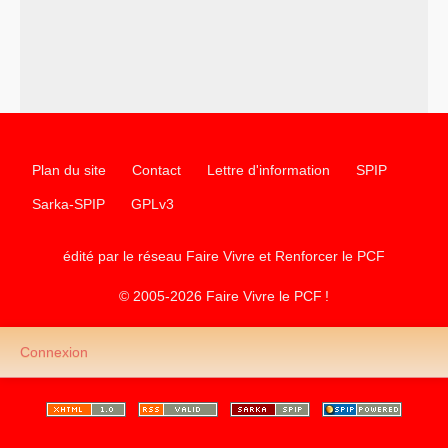
Plan du site
Contact
Lettre d'information
SPIP
Sarka-SPIP
GPLv3
édité par le réseau Faire Vivre et Renforcer le
PCF
© 2005-2026 Faire Vivre le
PCF
!
Connexion