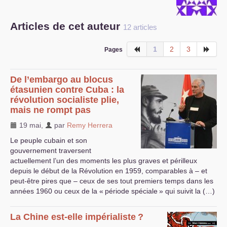
S’organiser
Articles de cet auteur
12 articles
Comprendre...
1
2
3
Pages
Vie du site
De l’embargo au blocus
étasunien contre Cuba : la
révolution socialiste plie,
mais ne rompt pas
19 mai
,
par
Remy Herrera
Le peuple cubain et son
gouvernement traversent
actuellement l’un des moments les plus graves et périlleux
depuis le début de la Révolution en 1959, comparables à – et
peut-être pires que – ceux de ses tout premiers temps dans les
années 1960 ou ceux de la «
période spéciale
» qui suivit la (…)
La Chine est-elle impérialiste
?