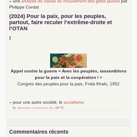
–
une
analyse de classe du mouvement des gilets jaunes
par
Philippe Cordat
–
un texte de Jean-Claude Delaunay
le marxisme est la
(2024) Pour la paix, pour les peuples,
science sociale de notre temps
partout, faire reculer l’extrême-droite et
–
un appel
proposé aux partis communistes et ouvrier
l’
OTAN
d’Europe
–
demandez
le numéro 10 de la revue Unir les Communistes
!
–
les
cinq chantiers pour contribuer au débat sur le projet
communiste
Appel contre la guerre «
Avec les peuples, rassemblons
pour la paix et la coopération
!
»
Congrès des peuples pour la paix, Frida Khalo, 1952
–
pour une autre société, le
socialisme
.
–
le
dernier congrès du
PCF
e
–
contribution de jeunes communistes au 39
congrès :
Six
chantiers pour affirmer l’ambition révolutionnaire du
PCF
–
un texte de Jean-Claude Delaunay
le marxisme est la
Commentaires récents
science sociale de notre temps