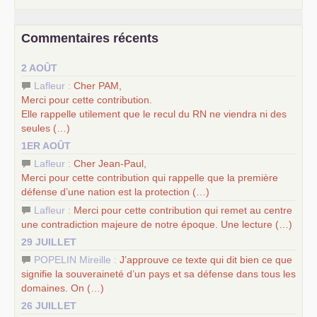
chantiers pour affirmer l’ambition révolutionnaire du
PCF
–
un texte de Jean-Claude Delaunay
le marxisme est la
Commentaires récents
science sociale de notre temps
–
un appel
proposé aux partis communistes et ouvrier
2 AOÛT
d’Europe
–
les
cinq chantiers pour contribuer au débat sur le projet
Lafleur :
Cher
PAM
,
communiste
Merci pour cette contribution.
Elle rappelle utilement que le recul du
RN
ne viendra ni des
seules (…)
1ER AOÛT
Lafleur :
Cher Jean-Paul,
Merci pour cette contribution qui rappelle que la première
défense d’une nation est la protection (…)
Lafleur :
Merci pour cette contribution qui remet au centre
une contradiction majeure de notre époque. Une lecture (…)
29 JUILLET
POPELIN Mireille :
J’approuve ce texte qui dit bien ce que
signifie la souveraineté d’un pays et sa défense dans tous les
domaines. On (…)
26 JUILLET