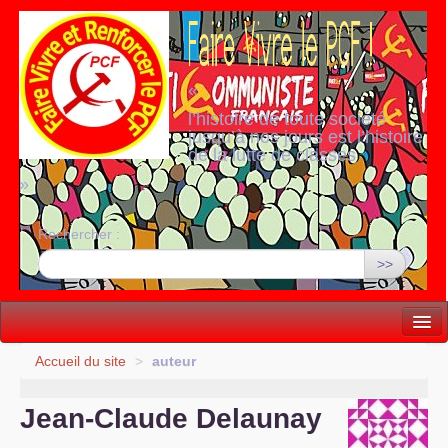
«
l’histoire de toute société
jusqu’à nos jours est l’histoire
de la lutte de classes
»
Rechercher :
>>
Vie politique
Accueil du site
>
auteur
Lutter, Unir...
Jean-Claude Delaunay
Internationale