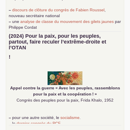
–
discours de clôture du congrès de Fabien Roussel
,
nouveau secrétaire national
–
une
analyse de classe du mouvement des gilets jaunes
par
Philippe Cordat
–
un texte de Jean-Claude Delaunay
le marxisme est la
(2024) Pour la paix, pour les peuples,
science sociale de notre temps
partout, faire reculer l’extrême-droite et
–
un appel
proposé aux partis communistes et ouvrier
l’
OTAN
d’Europe
–
demandez
le numéro 10 de la revue Unir les Communistes
!
–
les
cinq chantiers pour contribuer au débat sur le projet
communiste
Appel contre la guerre «
Avec les peuples, rassemblons
pour la paix et la coopération
!
»
Congrès des peuples pour la paix, Frida Khalo, 1952
–
pour une autre société, le
socialisme
.
–
le
dernier congrès du
PCF
e
–
contribution de jeunes communistes au 39
congrès :
Six