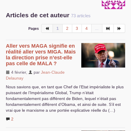
S’organiser
Articles de cet auteur
73 articles
Comprendre...
1
2
3
4
...
Pages
Vie du site
Aller vers
MAGA
signifie en
réalité aller vers
MIGA
. Mais
la direction prise n’est-elle
pas celle de
MALA
?
4 février
,
par
Jean-Claude
Delaunay
Nous savions que, en tant que Chef de l’Etat impérialiste le plus
puissant de l’Impérialisme Global, Trump n’était
fondamentalement pas différent de Biden, lequel n’était pas
fondamentalement différent d’Obama, et ainsi de suite. S’il est
vrai que le marxisme a une portée explicative réelle du (…)
2