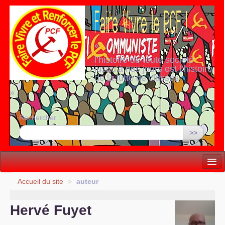
«
l’histoire de toute société
jusqu’à nos jours est l’histoire
de la lutte de classes
»
Rechercher :
>>
Vie politique
Accueil du site
>
auteur
Lutter, Unir...
Hervé Fuyet
Internationale