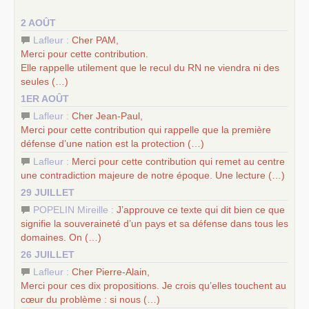
–
un appel
proposé aux partis communistes et ouvrier
2 AOÛT
d’Europe
–
les
cinq chantiers pour contribuer au débat sur le projet
Lafleur :
Cher
PAM
,
communiste
Merci pour cette contribution.
Elle rappelle utilement que le recul du
RN
ne viendra ni des
seules (…)
1ER AOÛT
Lafleur :
Cher Jean-Paul,
Merci pour cette contribution qui rappelle que la première
défense d’une nation est la protection (…)
Lafleur :
Merci pour cette contribution qui remet au centre
une contradiction majeure de notre époque. Une lecture (…)
29 JUILLET
POPELIN Mireille :
J’approuve ce texte qui dit bien ce que
signifie la souveraineté d’un pays et sa défense dans tous les
domaines. On (…)
26 JUILLET
Lafleur :
Cher Pierre-Alain,
Merci pour ces dix propositions. Je crois qu’elles touchent au
cœur du problème : si nous (…)