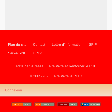
Plan du site
Contact
Lettre d'information
SPIP
Sarka-SPIP
GPLv3
édité par le réseau Faire Vivre et Renforcer le
PCF
© 2005-2026 Faire Vivre le
PCF
!
Connexion