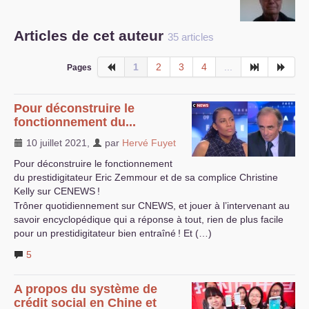
S’organiser
Articles de cet auteur
35 articles
Comprendre...
1
2
3
4
...
Pages
Vie du site
Pour déconstruire le
fonctionnement du...
10 juillet 2021
,
par
Hervé Fuyet
Pour déconstruire le fonctionnement
du prestidigitateur Eric Zemmour et de sa complice Christine
Kelly sur
CENEWS
!
Trôner quotidiennement sur
CNEWS
, et jouer à l’intervenant au
savoir encyclopédique qui a réponse à tout, rien de plus facile
pour un prestidigitateur bien entraîné
! Et (…)
5
A propos du système de
crédit social en Chine et