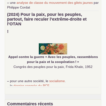
–
une
analyse de classe du mouvement des gilets jaunes
par
Philippe Cordat
–
un texte de Jean-Claude Delaunay
le marxisme est la
(2024) Pour la paix, pour les peuples,
science sociale de notre temps
partout, faire reculer l’extrême-droite et
–
un appel
proposé aux partis communistes et ouvrier
l’
OTAN
d’Europe
–
demandez
le numéro 10 de la revue Unir les Communistes
!
–
les
cinq chantiers pour contribuer au débat sur le projet
communiste
Appel contre la guerre «
Avec les peuples, rassemblons
pour la paix et la coopération
!
»
Congrès des peuples pour la paix, Frida Khalo, 1952
–
pour une autre société, le
socialisme
.
–
le
dernier congrès du
PCF
e
–
contribution de jeunes communistes au 39
congrès :
Six
chantiers pour affirmer l’ambition révolutionnaire du
PCF
–
un texte de Jean-Claude Delaunay
le marxisme est la
Commentaires récents
science sociale de notre temps