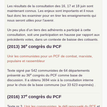
Les résultats de la consultation des 16, 17 et 18 juin sont
maintenant connus. Les enjeux sont importants et il nous
faut donc les examiner pour en tirer les enseignements qui
nous seront utiles pour l’avenir.
Un peu plus d’un tiers des adhérents a participé à cette
consultation, soit une participation en hausse par rapport aux
précédents votes, dans un contexte de baisse des cotisants.
... lire la suite
e
(2013) 36
congrès du
PCF
Unir les communistes pour un
PCF
de combat, marxiste,
populaire et rassembleur
Texte signé par 542 communistes de 64 départements
e
présenté au 36
congrès du
PCF
comme base de
discussion. Il a obtenu 3694 voix à la consultation interne
pour le choix de la base commune (sur 33 623 exprimés) .
e
(2016) 37
congrès du
PCF
Texte nr 3,
Unir les communistes, le défi renouvelé du
PCF
et