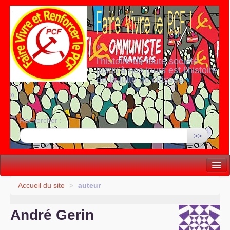
«
l’histoire de toute société
jusqu’à nos jours est l’histoire
de la lutte de classes
»
Rechercher :
>>
Vie politique
Accueil du site
>
auteur
Lutter, Unir...
André Gerin
Internationale