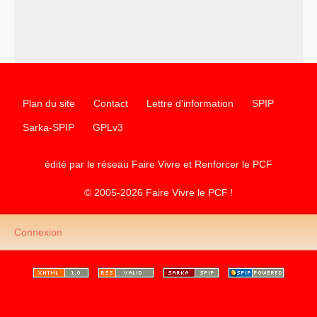
Plan du site
Contact
Lettre d'information
SPIP
Sarka-SPIP
GPLv3
édité par le réseau Faire Vivre et Renforcer le
PCF
© 2005-2026 Faire Vivre le
PCF
!
Connexion