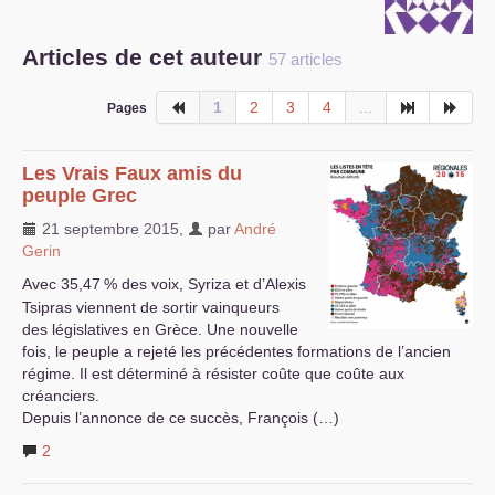
S’organiser
Articles de cet auteur
57 articles
Comprendre...
1
2
3
4
...
Pages
Vie du site
Les Vrais Faux amis du
peuple Grec
21 septembre 2015
,
par
André
Gerin
Avec 35,47
% des voix, Syriza et d’Alexis
Tsipras viennent de sortir vainqueurs
des législatives en Grèce. Une nouvelle
fois, le peuple a rejeté les précédentes formations de l’ancien
régime. Il est déterminé à résister coûte que coûte aux
créanciers.
Depuis l’annonce de ce succès, François (…)
2