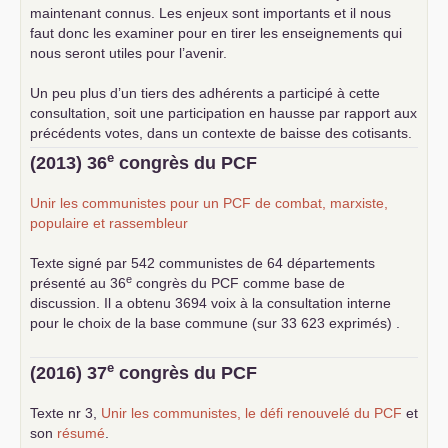
maintenant connus. Les enjeux sont importants et il nous
faut donc les examiner pour en tirer les enseignements qui
nous seront utiles pour l’avenir.
Un peu plus d’un tiers des adhérents a participé à cette
consultation, soit une participation en hausse par rapport aux
précédents votes, dans un contexte de baisse des cotisants.
... lire la suite
e
(2013) 36
congrès du
PCF
Unir les communistes pour un
PCF
de combat, marxiste,
populaire et rassembleur
Texte signé par 542 communistes de 64 départements
e
présenté au 36
congrès du
PCF
comme base de
discussion. Il a obtenu 3694 voix à la consultation interne
pour le choix de la base commune (sur 33 623 exprimés) .
e
(2016) 37
congrès du
PCF
Texte nr 3,
Unir les communistes, le défi renouvelé du
PCF
et
son
résumé
.