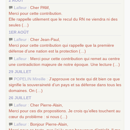
2 AOÛT
d’Europe
–
les
cinq chantiers pour contribuer au débat sur le projet
Lafleur :
Cher
PAM
,
communiste
Merci pour cette contribution.
Elle rappelle utilement que le recul du
RN
ne viendra ni des
seules (…)
1ER AOÛT
Lafleur :
Cher Jean-Paul,
Merci pour cette contribution qui rappelle que la première
défense d’une nation est la protection (…)
Lafleur :
Merci pour cette contribution qui remet au centre
une contradiction majeure de notre époque. Une lecture (…)
29 JUILLET
POPELIN Mireille :
J’approuve ce texte qui dit bien ce que
signifie la souveraineté d’un pays et sa défense dans tous les
domaines. On (…)
26 JUILLET
Lafleur :
Cher Pierre-Alain,
Merci pour ces dix propositions. Je crois qu’elles touchent au
cœur du problème : si nous (…)
Lafleur :
Bonjour Pierre-Alain,
Merci pour ce texte, que j’ai lu avec beaucoup d’intérêt. Il me