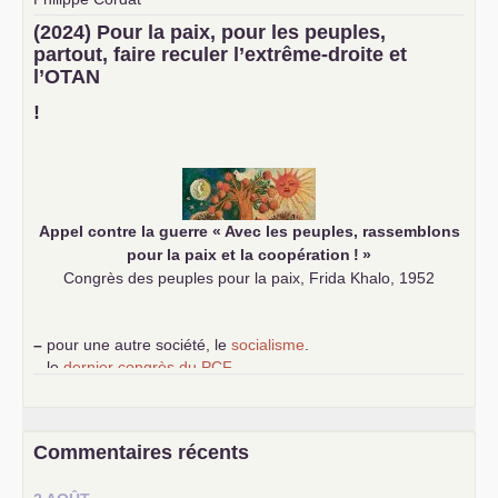
–
un texte de Jean-Claude Delaunay
le marxisme est la
(2024) Pour la paix, pour les peuples,
science sociale de notre temps
partout, faire reculer l’extrême-droite et
–
un appel
proposé aux partis communistes et ouvrier
l’
OTAN
d’Europe
–
demandez
le numéro 10 de la revue Unir les Communistes
!
–
les
cinq chantiers pour contribuer au débat sur le projet
communiste
Appel contre la guerre «
Avec les peuples, rassemblons
pour la paix et la coopération
!
»
Congrès des peuples pour la paix, Frida Khalo, 1952
–
pour une autre société, le
socialisme
.
–
le
dernier congrès du
PCF
e
–
contribution de jeunes communistes au 39
congrès :
Six
chantiers pour affirmer l’ambition révolutionnaire du
PCF
–
un texte de Jean-Claude Delaunay
le marxisme est la
Commentaires récents
science sociale de notre temps
–
un appel
proposé aux partis communistes et ouvrier