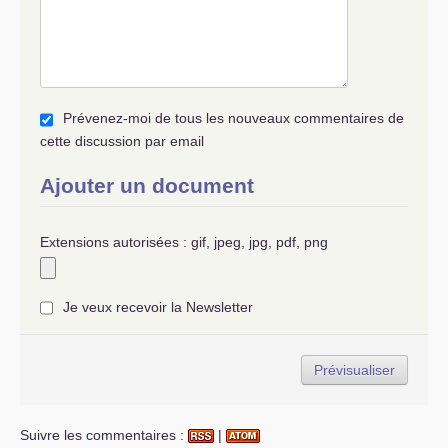
de 11 des 54 compagnies républicaines de
sécurité (
CRS
), parce que celles-ci comportent,
dira le ministre, «
des éléments douteux
», c’est-
à-dire des hommes provenant des “milices
patriotiques” contrôlées par les communistes et
Prévenez-moi de tous les nouveaux commentaires de
dissoutes.
Et ceci le jour-même où les
CRS
tuent Penel,
cette discussion par email
Chaléat et Justet à la gare de Valence.
Une plaque commémorative se trouve toujours
Ajouter un document
à l’Union Locale
CGT
de Valence.
Comme on peut le constater Hollande et les
Extensions autorisées : gif, jpeg, jpg, pdf, png
socialos n’ont jamais «
trahi
», ils sont fidèles à
eux-mêmes. Et l’histoire nous montre aussi
qu’ils peuvent aller beaucoup plus loin…
Je veux recevoir la Newsletter
Suivre les commentaires :
|