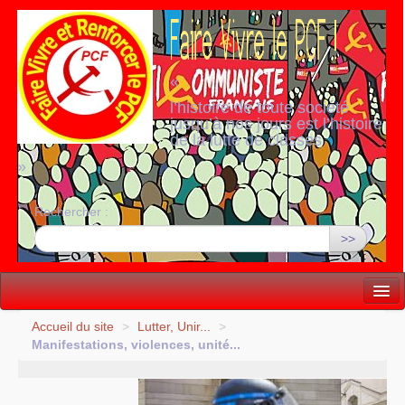
«
l’histoire de toute société
jusqu’à nos jours est l’histoire
de la lutte de classes
»
Rechercher :
>>
Vie politique
Accueil du site
>
Lutter, Unir...
>
Manifestations, violences, unité...
Lutter, Unir...
Internationale