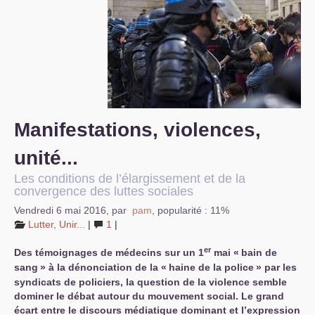
S’organiser
Comprendre...
Vie du site
Manifestations, violences,
unité...
Les conditions de l’élargissement et de la
convergence des luttes sociales
Vendredi 6 mai 2016
,
par
pam
,
popularité : 11%
Lutter, Unir...
|
1
|
er
Des témoignages de médecins sur un 1
mai «
bain de
sang
» à la dénonciation de la «
haine de la police
» par les
syndicats de policiers, la question de la violence semble
dominer le débat autour du mouvement social. Le grand
écart entre le discours médiatique dominant et l’expression