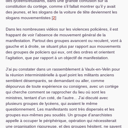
des lycéens/étudiants, dans une grande confusion sur la
constitution du cortège, comme s’il fallait montrer qu’il y avait
des jeunes, et les slogans de la voiture de tête deviennent les
slogans mouvementistes
[
2
]
Dans les nombreuses vidéos sur les violences policières, il est
frappant de voir l’absence de mouvement général de la
manifestation. Partout des groupes avancent ou reculent, vont à
gauche et à droite, se situant plus par rapport aux mouvements
des groupes de policiers qui eux, ont des ordres et orientent
l’agitation, que par rapport à un objectif de manifestation.
J’ai pu constater dans un rassemblement à Vaulx-en-Velin pour
la réunion interministérielle à quel point les militants anciens
semblent désemparés, se demandant ou aller, comme
dépourvus de toute expérience ou consignes, avec un cortège
qui cherche comment se rapprocher du lieu où sont les
ministres, tentant d’un coté, de l’autre... J’ai discuté avec
plusieurs groupes de lycéens, qui avaient le même
questionnement. Les manifestants sont très dispersés et les
groupes eux-mêmes peu soudés. Un groupe d’anarchistes
appelle à occuper le périphérique, opération qui nécessiterait
une organisation rigoureuse, et des groupes hésitent, ne savent