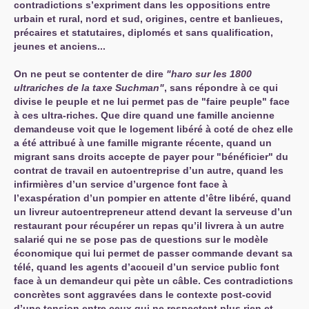
contradictions s’expriment dans les oppositions entre
urbain et rural, nord et sud, origines, centre et banlieues,
précaires et statutaires, diplomés et sans qualification,
jeunes et anciens...
On ne peut se contenter de dire
"haro sur les 1800
ultrariches de la taxe Suchman"
, sans répondre à ce qui
divise le peuple et ne lui permet pas de "faire peuple" face
à ces ultra-riches. Que dire quand une famille ancienne
demandeuse voit que le logement libéré à coté de chez elle
a été attribué à une famille migrante récente, quand un
migrant sans droits accepte de payer pour "bénéficier" du
contrat de travail en autoentreprise d’un autre, quand les
infirmières d’un service d’urgence font face à
l’exaspération d’un pompier en attente d’être libéré, quand
un livreur autoentrepreneur attend devant la serveuse d’un
restaurant pour récupérer un repas qu’il livrera à un autre
salarié qui ne se pose pas de questions sur le modèle
économique qui lui permet de passer commande devant sa
télé, quand les agents d’accueil d’un service public font
face à un demandeur qui pète un câble. Ces contradictions
concrètes sont aggravées dans le contexte post-covid
d’une tension entre ceux qui ne respectent plus rien et