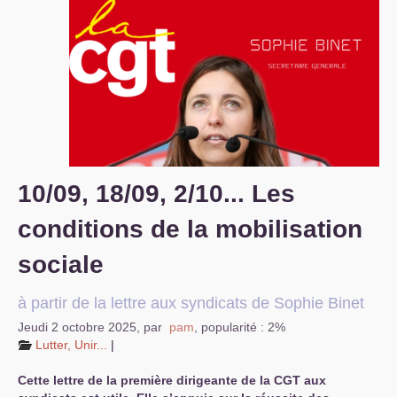
S’organiser
Comprendre...
Vie du site
10/09, 18/09, 2/10... Les
conditions de la mobilisation
sociale
à partir de la lettre aux syndicats de Sophie Binet
Jeudi 2 octobre 2025
,
par
pam
,
popularité : 2%
Lutter, Unir...
|
Cette lettre de la première dirigeante de la
CGT
aux