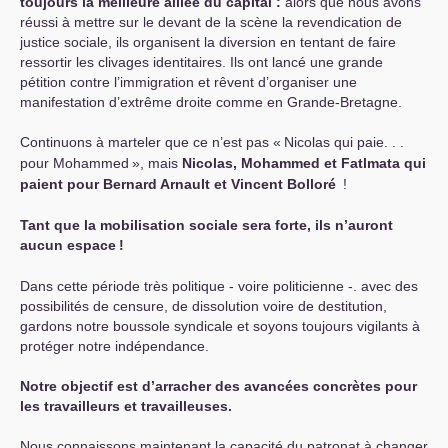
toujours la meilleure alliée du capital :
alors que nous avons
réussi à mettre sur le devant de la scène la revendication de
justice sociale, ils organisent la diversion en tentant de faire
ressortir les clivages identitaires. Ils ont lancé une grande
pétition contre l’immigration et rêvent d’organiser une
manifestation d’extrême droite comme en Grande-Bretagne.
Continuons à marteler que ce n’est pas «
Nicolas qui paie. . .
pour Mohammed
», mais
Nicolas, Mohammed et Fatlmata qui
paient pour Bernard Arnault et Vincent Bolloré
!
Tant que la mobilisation sociale sera forte, ils n’auront
aucun espace
!
Dans cette période très politique - voire politicienne -. avec des
possibilités de censure, de dissolution voire de destitution,
gardons notre boussole syndicale et soyons toujours vigilants à
protéger notre indépendance.
Notre objectif est d’arracher des avancées concrètes pour
les travailleurs et travailleuses.
Nous connaissons maintenant la capacité du patronat à changer