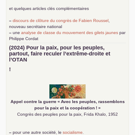
et quelques articles clés complémentaires
–
discours de clôture du congrès de Fabien Roussel
,
nouveau secrétaire national
–
une
analyse de classe du mouvement des gilets jaunes
par
Philippe Cordat
–
un texte de Jean-Claude Delaunay
le marxisme est la
(2024) Pour la paix, pour les peuples,
science sociale de notre temps
partout, faire reculer l’extrême-droite et
–
un appel
proposé aux partis communistes et ouvrier
l’
OTAN
d’Europe
–
demandez
le numéro 10 de la revue Unir les Communistes
!
–
les
cinq chantiers pour contribuer au débat sur le projet
communiste
Appel contre la guerre «
Avec les peuples, rassemblons
pour la paix et la coopération
!
»
Congrès des peuples pour la paix, Frida Khalo, 1952
–
pour une autre société, le
socialisme
.