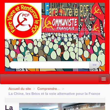
«
l’histoire de toute société
jusqu’à nos jours est l’histoire
de la lutte de classes
»
Rechercher :
>>
Vie politique
Accueil du site
>
Comprendre...
>
La Chine, les Brics et la voie alternative pour la France
Lutter, Unir...
La
Internationale