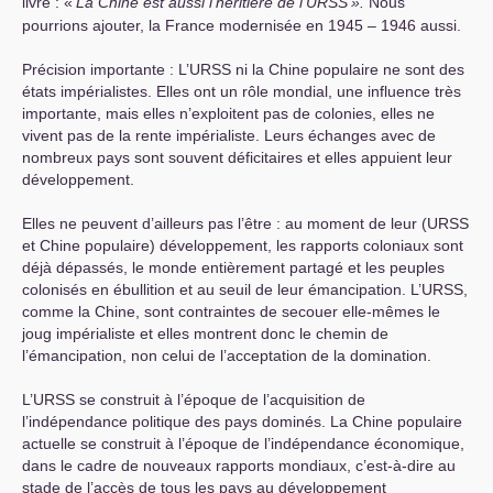
livre : «
La
Chine est aussi l’héritière de l’
URSS
».
Nous
pourrions ajouter, la France modernisée en 1945 – 1946 aussi.
Précision importante : L’
URSS
ni la Chine populaire ne sont des
états impérialistes. Elles ont un rôle mondial, une influence très
importante, mais elles n’exploitent pas de colonies, elles ne
vivent pas de la rente impérialiste. Leurs échanges avec de
nombreux pays sont souvent déficitaires et elles appuient leur
développement.
Elles ne peuvent d’ailleurs pas l’être : au moment de leur (
URSS
et Chine populaire) développement, les rapports coloniaux sont
déjà dépassés, le monde entièrement partagé et les peuples
colonisés en ébullition et au seuil de leur émancipation. L’
URSS
,
comme la Chine, sont contraintes de secouer elle-mêmes le
joug impérialiste et elles montrent donc le chemin de
l’émancipation, non celui de l’acceptation de la domination.
L’
URSS
se construit à l’époque de l’acquisition de
l’indépendance politique des pays dominés. La Chine populaire
actuelle se construit à l’époque de l’indépendance économique,
dans le cadre de nouveaux rapports mondiaux, c’est-à-dire au
stade de l’accès de tous les pays au développement