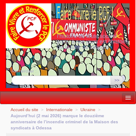
«
l’histoire de toute société
jusqu’à nos jours est l’histoire
de la lutte de classes
»
Rechercher :
>>
Vie politique
Accueil du site
>
Internationale
>
Ukraine
>
Aujourd’hui (2 mai 2026) marque le douzième
Lutter, Unir...
anniversaire de l’incendie criminel de la Maison des
syndicats à Odessa
Internationale