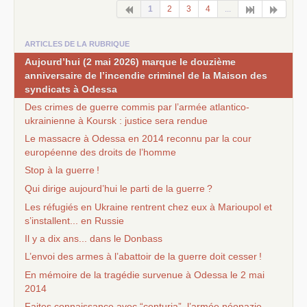
1
2
3
4
...
ARTICLES DE LA RUBRIQUE
Aujourd’hui (2 mai 2026) marque le douzième
anniversaire de l’incendie criminel de la Maison des
syndicats à Odessa
Des crimes de guerre commis par l’armée atlantico-
ukrainienne à Koursk : justice sera rendue
Le massacre à Odessa en 2014 reconnu par la cour
européenne des droits de l’homme
Stop à la guerre
!
Qui dirige aujourd’hui le parti de la guerre
?
Les réfugiés en Ukraine rentrent chez eux à Marioupol et
s’installent... en Russie
Il y a dix ans... dans le Donbass
L’envoi des armes à l’abattoir de la guerre doit cesser
!
En mémoire de la tragédie survenue à Odessa le 2 mai
2014
Faites connaissance avec “centuria”, l’armée néonazie