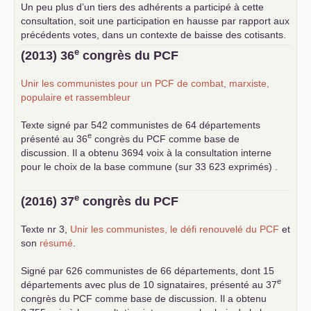
Un peu plus d’un tiers des adhérents a participé à cette
consultation, soit une participation en hausse par rapport aux
précédents votes, dans un contexte de baisse des cotisants.
... lire la suite
e
(2013) 36
congrès du
PCF
Unir les communistes pour un
PCF
de combat, marxiste,
populaire et rassembleur
Texte signé par 542 communistes de 64 départements
e
présenté au 36
congrès du
PCF
comme base de
discussion. Il a obtenu 3694 voix à la consultation interne
pour le choix de la base commune (sur 33 623 exprimés) .
e
(2016) 37
congrès du
PCF
Texte nr 3,
Unir les communistes, le défi renouvelé du
PCF
et
son
résumé
.
Signé par 626 communistes de 66 départements, dont 15
e
départements avec plus de 10 signataires, présenté au 37
congrès du
PCF
comme base de discussion. Il a obtenu