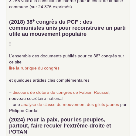
3.755 voix à la consultation interne pour le choix de la base
commune (sur 24.376 exprimés).
e
(2018) 38
congrès du
PCF
: des
communistes unis pour reconstruire un parti
utile au mouvement populaire
!
e
L’ensemble des documents publiés pour ce 38
congrès sur
ce site
lire la rubrique du congrès
et quelques articles clés complémentaires
–
discours de clôture du congrès de Fabien Roussel
,
nouveau secrétaire national
–
une
analyse de classe du mouvement des gilets jaunes
par
Philippe Cordat
–
un texte de Jean-Claude Delaunay
le marxisme est la
(2024) Pour la paix, pour les peuples,
science sociale de notre temps
partout, faire reculer l’extrême-droite et
–
un appel
proposé aux partis communistes et ouvrier
l’
OTAN
d’Europe