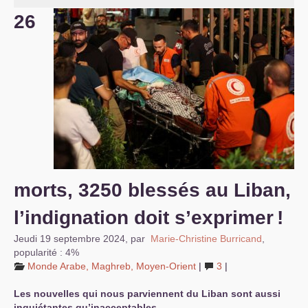
26
S’organiser
Comprendre...
Vie du site
morts, 3250 blessés au Liban,
l’indignation doit s’exprimer
!
Jeudi 19 septembre 2024
,
par
Marie-Christine Burricand
,
popularité : 4%
Monde Arabe, Maghreb, Moyen-Orient
|
3
|
Les nouvelles qui nous parviennent du Liban sont aussi
inquiétantes qu’inacceptables.