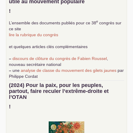
utile au mouvement populaire
!
e
L’ensemble des documents publiés pour ce 38
congrès sur
ce site
lire la rubrique du congrès
et quelques articles clés complémentaires
–
discours de clôture du congrès de Fabien Roussel
,
nouveau secrétaire national
–
une
analyse de classe du mouvement des gilets jaunes
par
Philippe Cordat
–
un texte de Jean-Claude Delaunay
le marxisme est la
(2024) Pour la paix, pour les peuples,
science sociale de notre temps
partout, faire reculer l’extrême-droite et
–
un appel
proposé aux partis communistes et ouvrier
l’
OTAN
d’Europe
–
demandez
le numéro 10 de la revue Unir les Communistes
!
–
les
cinq chantiers pour contribuer au débat sur le projet
communiste