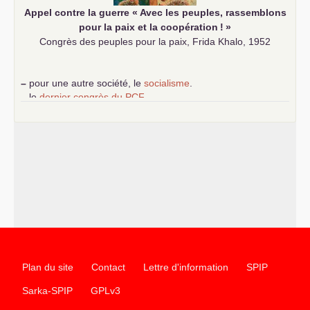
Appel contre la guerre «
Avec les peuples, rassemblons
pour la paix et la coopération
!
»
Congrès des peuples pour la paix, Frida Khalo, 1952
–
pour une autre société, le
socialisme
.
–
le
dernier congrès du
PCF
e
–
contribution de jeunes communistes au 39
congrès :
Six
chantiers pour affirmer l’ambition révolutionnaire du
PCF
–
un texte de Jean-Claude Delaunay
le marxisme est la
science sociale de notre temps
–
un appel
proposé aux partis communistes et ouvrier
d’Europe
–
les
cinq chantiers pour contribuer au débat sur le projet
communiste
Plan du site
Contact
Lettre d'information
SPIP
Sarka-SPIP
GPLv3