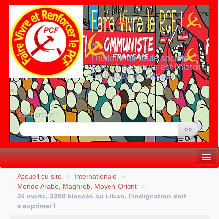
«
l’histoire de toute société
jusqu’à nos jours est l’histoire
de la lutte de classes
»
Rechercher :
>>
Vie politique
Accueil du site
>
Internationale
>
Monde Arabe, Maghreb, Moyen-Orient
>
Lutter, Unir...
26 morts, 3250 blessés au Liban, l’indignation doit
s’exprimer
!
Internationale