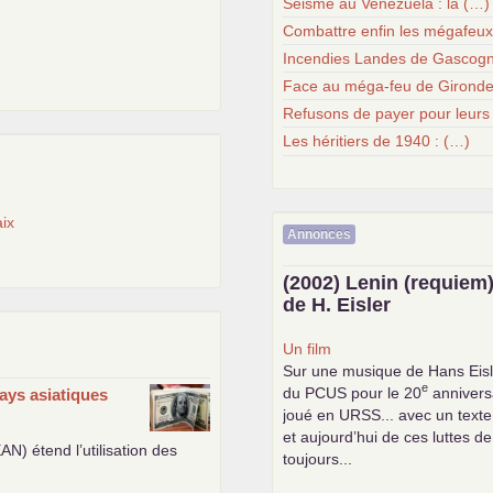
Séisme au Venezuela : la (…)
Combattre enfin les mégafeu
Incendies Landes de Gascogn
Face au méga-feu de Gironde
Refusons de payer pour leurs
Les héritiers de 1940 : (…)
ix
Annonces
(2002) Lenin (requiem)
de H. Eisler
Un film
Sur une musique de Hans Eisl
e
du
PCUS
pour le 20
anniversa
ays asiatiques
joué en
URSS
... avec un text
et aujourd’hui de ces luttes de
EAN
) étend l’utilisation des
toujours...