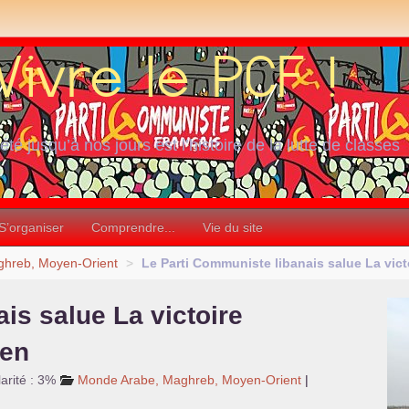
iété jusqu’à nos jours est l’histoire de la lutte de classes
S’organiser
Comprendre...
Vie du site
hreb, Moyen-Orient
>
Le Parti Communiste libanais salue La vict
is salue La victoire
ien
arité : 3%
Monde Arabe, Maghreb, Moyen-Orient
|