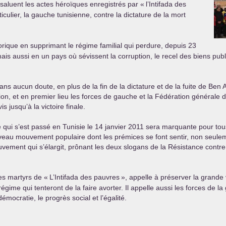
 saluent les actes héroïques enregistrés par «
l’Intifada des
iculier, la gauche tunisienne, contre la dictature de la mort
storique en supprimant le régime familial qui perdure, depuis 23
mais aussi en un pays où sévissent la corruption, le recel des biens pu
 sans aucun doute, en plus de la fin de la dictature et de la fuite de Ben 
ation, et en premier lieu les forces de gauche et la Fédération générale
 jusqu’à la victoire finale.
ce qui s’est passé en Tunisie le 14 janvier 2011 sera marquante pour 
uveau mouvement populaire dont les prémices se font sentir, non seulem
ment qui s’élargit, prônant les deux slogans de la Résistance contre les
les martyrs de «
L’Intifada des pauvres
», appelle à préserver la grande 
n régime qui tenteront de la faire avorter. Il appelle aussi les forces de 
mocratie, le progrès social et l’égalité.