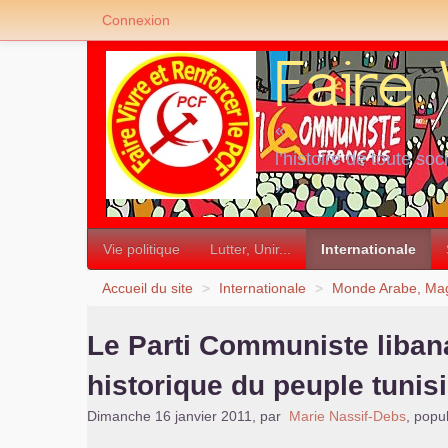
Connexion
«
l’histoire de toute soc
»
Vie politique
Lutter, Unir...
Internationale
Accueil du site
>
Internationale
>
Monde Arabe, Mag
Le Parti Communiste libana
historique du peuple tunis
Dimanche 16 janvier 2011
,
par
Marie Nassif-Debs
,
popul