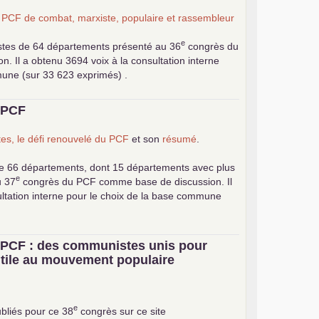
n
PCF
de combat, marxiste, populaire et rassembleur
e
stes de 64 départements présenté au 36
congrès du
 Il a obtenu 3694 voix à la consultation interne
mune (sur 33 623 exprimés) .
u
PCF
es, le défi renouvelé du
PCF
et son
résumé
.
e 66 départements, dont 15 départements avec plus
e
u 37
congrès du
PCF
comme base de discussion. Il
ultation interne pour le choix de la base commune
u
PCF
: des communistes unis pour
 utile au mouvement populaire
e
bliés pour ce 38
congrès sur ce site