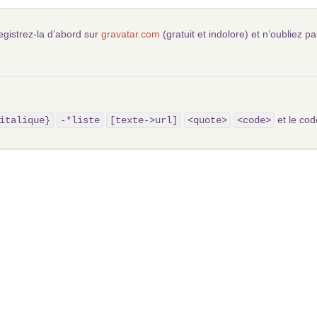
egistrez-la d’abord sur
gravatar.com
(gratuit et indolore) et n’oubliez pa
et le c
italique}
-*liste
[texte->url]
<quote>
<code>