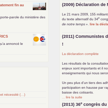
(2009) Déclaration de 
atement fin au
Le 21 mars 2009, 155 militant
porte-parole du ministère des
e
du texte alternatif du 34
cong
de notre temps
»
.
lire la déc
(2011) Communistes d
RICS
 qu’a annoncé le
!
La déclaration complète
Les résultats de la consultati
enjeux sont importants et il n
enseignements qui nous seront 
Un peu plus d’un tiers des adh
participation en hausse par r
baisse des cotisants.
 et nécessité (…)
... lire la suite
e
(2013) 36
congrès d