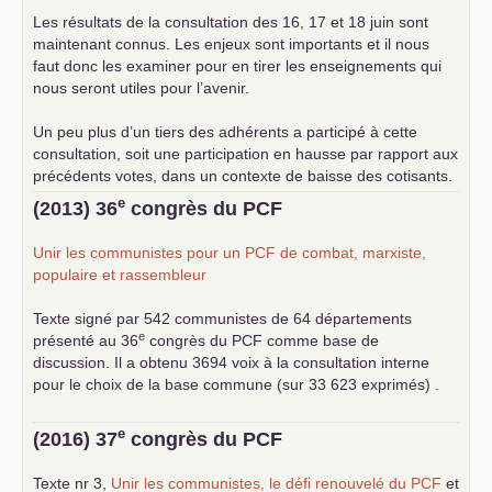
Les résultats de la consultation des 16, 17 et 18 juin sont
maintenant connus. Les enjeux sont importants et il nous
faut donc les examiner pour en tirer les enseignements qui
nous seront utiles pour l’avenir.
Un peu plus d’un tiers des adhérents a participé à cette
consultation, soit une participation en hausse par rapport aux
précédents votes, dans un contexte de baisse des cotisants.
... lire la suite
e
(2013) 36
congrès du
PCF
Unir les communistes pour un
PCF
de combat, marxiste,
populaire et rassembleur
Texte signé par 542 communistes de 64 départements
e
présenté au 36
congrès du
PCF
comme base de
discussion. Il a obtenu 3694 voix à la consultation interne
pour le choix de la base commune (sur 33 623 exprimés) .
e
(2016) 37
congrès du
PCF
Texte nr 3,
Unir les communistes, le défi renouvelé du
PCF
et