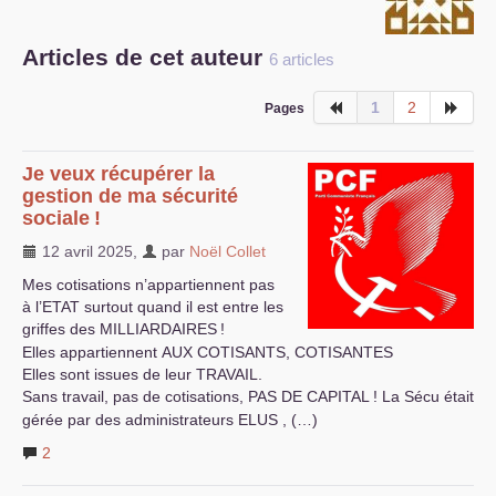
S’organiser
Articles de cet auteur
6 articles
Comprendre...
1
2
Pages
Vie du site
Je veux récupérer la
gestion de ma sécurité
sociale
!
12 avril 2025
,
par
Noël Collet
Mes cotisations n’appartiennent pas
à l’
ETAT
surtout quand il est entre les
griffes des
MILLIARDAIRES
!
Elles appartiennent
AUX
COTISANTS
,
COTISANTES
Elles sont issues de leur
TRAVAIL
.
Sans travail, pas de cotisations,
PAS
DE
CAPITAL
! La Sécu était
gérée par des administrateurs
ELUS
, (…)
2