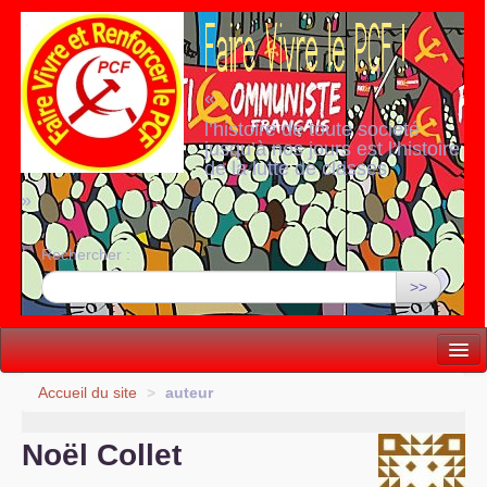
«
l’histoire de toute société
jusqu’à nos jours est l’histoire
de la lutte de classes
»
Rechercher :
>>
Vie politique
Accueil du site
>
auteur
Lutter, Unir...
Noël Collet
Internationale