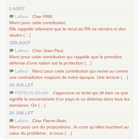
–
un appel
proposé aux partis communistes et ouvrier
2 AOÛT
d’Europe
–
les
cinq chantiers pour contribuer au débat sur le projet
Lafleur :
Cher
PAM
,
communiste
Merci pour cette contribution.
Elle rappelle utilement que le recul du
RN
ne viendra ni des
seules (…)
1ER AOÛT
Lafleur :
Cher Jean-Paul,
Merci pour cette contribution qui rappelle que la première
défense d’une nation est la protection (…)
Lafleur :
Merci pour cette contribution qui remet au centre
une contradiction majeure de notre époque. Une lecture (…)
29 JUILLET
POPELIN Mireille :
J’approuve ce texte qui dit bien ce que
signifie la souveraineté d’un pays et sa défense dans tous les
domaines. On (…)
26 JUILLET
Lafleur :
Cher Pierre-Alain,
Merci pour ces dix propositions. Je crois qu’elles touchent au
cœur du problème : si nous (…)