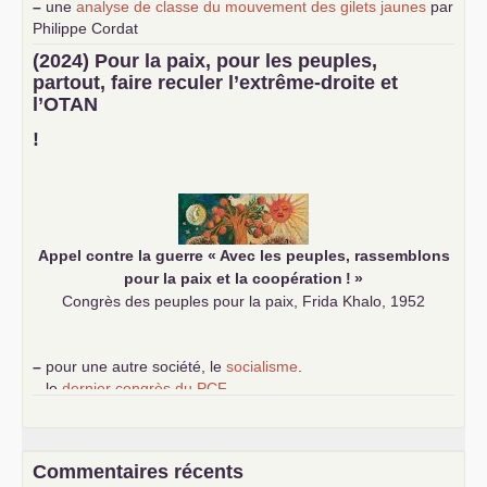
–
une
analyse de classe du mouvement des gilets jaunes
par
Philippe Cordat
–
un texte de Jean-Claude Delaunay
le marxisme est la
(2024) Pour la paix, pour les peuples,
science sociale de notre temps
partout, faire reculer l’extrême-droite et
–
un appel
proposé aux partis communistes et ouvrier
l’
OTAN
d’Europe
–
demandez
le numéro 10 de la revue Unir les Communistes
!
–
les
cinq chantiers pour contribuer au débat sur le projet
communiste
Appel contre la guerre «
Avec les peuples, rassemblons
pour la paix et la coopération
!
»
Congrès des peuples pour la paix, Frida Khalo, 1952
–
pour une autre société, le
socialisme
.
–
le
dernier congrès du
PCF
e
–
contribution de jeunes communistes au 39
congrès :
Six
chantiers pour affirmer l’ambition révolutionnaire du
PCF
–
un texte de Jean-Claude Delaunay
le marxisme est la
Commentaires récents
science sociale de notre temps