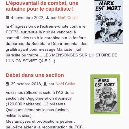
L’épouvantail de combat, une
aubaine pour le capitaliste
!
4 novembre 2022
,
par
Noël Collet
e
la 4
agression de l’extrême-droite contre le
PCF73
, survenue la nuit de vendredi à
samedi : des tirs à la carabine sur la fenêtre
du bureau du Secrétaire Départemental, des
graffiti ayant pour message Marxiste= juif =
parasite ou traître…
LES
MENSONGES
SUR
L’
HISTOIRE
DE
L’
UNION
SOVI
É
TIQUE
(…)
Débat dans une section
29 octobre 2018
,
par
Noël Collet
Voici mes réflexions suite à l’
AG
de la
section de l’Agglomération d’Annecy
(120.000 habitants), 12 présents.
Quelques éléments locaux (usines,
militants cités).
Mes analyses et propositions peuvent
peut-être aider à la reconstruction du
PCF
.