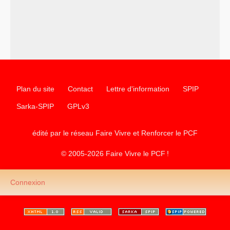
Plan du site
Contact
Lettre d'information
SPIP
Sarka-SPIP
GPLv3
édité par le réseau Faire Vivre et Renforcer le
PCF
© 2005-2026 Faire Vivre le
PCF
!
Connexion