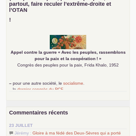
science sociale de notre temps
partout, faire reculer l’extrême-droite et
–
un appel
proposé aux partis communistes et ouvrier
l’
OTAN
d’Europe
–
demandez
le numéro 10 de la revue Unir les Communistes
!
–
les
cinq chantiers pour contribuer au débat sur le projet
communiste
Appel contre la guerre «
Avec les peuples, rassemblons
pour la paix et la coopération
!
»
Congrès des peuples pour la paix, Frida Khalo, 1952
–
pour une autre société, le
socialisme
.
–
le
dernier congrès du
PCF
e
–
contribution de jeunes communistes au 39
congrès :
Six
chantiers pour affirmer l’ambition révolutionnaire du
PCF
–
un texte de Jean-Claude Delaunay
le marxisme est la
Commentaires récents
science sociale de notre temps
–
un appel
proposé aux partis communistes et ouvrier
23 JUILLET
d’Europe
–
les
cinq chantiers pour contribuer au débat sur le projet
Jérémy :
Gloire à ma fédé des Deux-Sèvres qui a porté