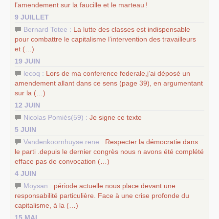
communiste
l’amendement sur la faucille et le marteau
!
9 JUILLET
Bernard Totee :
La lutte des classes est indispensable
pour combattre le capitalisme l’intervention des travailleurs
et (…)
19 JUIN
lecoq :
Lors de ma conference federale,j’ai déposé un
amendement allant dans ce sens (page 39), en argumentant
sur la (…)
12 JUIN
Nicolas Pomiès(59) :
Je signe ce texte
5 JUIN
Vandenkoornhuyse.rene :
Respecter la démocratie dans
le parti .depuis le dernier congrès nous n avons été complété
efface pas de convocation (…)
4 JUIN
Moysan :
période actuelle nous place devant une
responsabilité particulière. Face à une crise profonde du
capitalisme, à la (…)
15 MAI