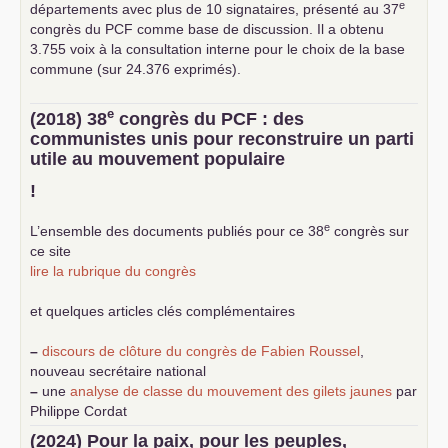
e
départements avec plus de 10 signataires, présenté au 37
congrès du
PCF
comme base de discussion. Il a obtenu
3.755 voix à la consultation interne pour le choix de la base
commune (sur 24.376 exprimés).
e
(2018) 38
congrès du
PCF
: des
communistes unis pour reconstruire un parti
utile au mouvement populaire
!
e
L’ensemble des documents publiés pour ce 38
congrès sur
ce site
lire la rubrique du congrès
et quelques articles clés complémentaires
–
discours de clôture du congrès de Fabien Roussel
,
nouveau secrétaire national
–
une
analyse de classe du mouvement des gilets jaunes
par
Philippe Cordat
–
un texte de Jean-Claude Delaunay
le marxisme est la
(2024) Pour la paix, pour les peuples,