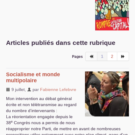
S’organiser
Comprendre...
Vie du site
Articles publiés dans cette rubrique
1
2
Pages
Socialisme et monde
multipolaire
9 juillet
,
par
Fabienne Lefebvre
Mon intervention au débat général
écrite et non télétransmise au regard
du nombre d’intervenants :
La réorientation engagée depuis le
e
38
Congrès nous a permis de nous
réapproprier notre Parti, de mettre en avant de nombreuses
propositions utiles notamment avec notre plan climat, gage d’un