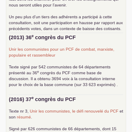
nous seront utiles pour l’avenir.
Un peu plus d’un tiers des adhérents a participé à cette
consultation, soit une participation en hausse par rapport aux
précédents votes, dans un contexte de baisse des cotisants.
... lire la suite
e
(2013) 36
congrès du
PCF
Unir les communistes pour un
PCF
de combat, marxiste,
populaire et rassembleur
Texte signé par 542 communistes de 64 départements
e
présenté au 36
congrès du
PCF
comme base de
discussion. Il a obtenu 3694 voix à la consultation interne
pour le choix de la base commune (sur 33 623 exprimés) .
e
(2016) 37
congrès du
PCF
Texte nr 3,
Unir les communistes, le défi renouvelé du
PCF
et
son
résumé
.
Signé par 626 communistes de 66 départements, dont 15