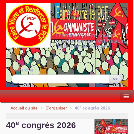
«
l’histoire de toute société
jusqu’à nos jours est l’histoire
de la lutte de classes
»
Rechercher :
>>
Vie politique
e
Accueil du site
>
S’organiser
>
40
congrès 2026
Lutter, Unir...
e
40
congrès 2026
Internationale