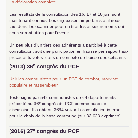
La déclaration complète
Les résultats de la consultation des 16, 17 et 18 juin sont
maintenant connus. Les enjeux sont importants et il nous
faut donc les examiner pour en tirer les enseignements qui
nous seront utiles pour l’avenir.
Un peu plus d’un tiers des adhérents a participé à cette
consultation, soit une participation en hausse par rapport aux
précédents votes, dans un contexte de baisse des cotisants.
... lire la suite
e
(2013) 36
congrès du
PCF
Unir les communistes pour un
PCF
de combat, marxiste,
populaire et rassembleur
Texte signé par 542 communistes de 64 départements
e
présenté au 36
congrès du
PCF
comme base de
discussion. Il a obtenu 3694 voix à la consultation interne
pour le choix de la base commune (sur 33 623 exprimés) .
e
(2016) 37
congrès du
PCF