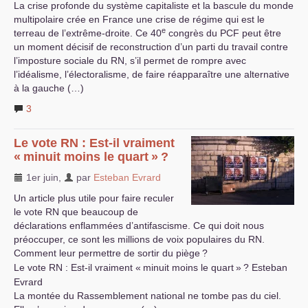
La crise profonde du système capitaliste et la bascule du monde
multipolaire crée en France une crise de régime qui est le
e
terreau de l’extrême-droite. Ce 40
congrès du
PCF
peut être
un moment décisif de reconstruction d’un parti du travail contre
l’imposture sociale du
RN
, s’il permet de rompre avec
l’idéalisme, l’électoralisme, de faire réapparaître une alternative
à la gauche (…)
3
Le vote
RN
: Est-il vraiment
«
minuit moins le quart
»
?
1er juin
,
par
Esteban Evrard
Un article plus utile pour faire reculer
le vote
RN
que beaucoup de
déclarations enflammées d’antifascisme. Ce qui doit nous
préoccuper, ce sont les millions de voix populaires du
RN
.
Comment leur permettre de sortir du piège
?
Le vote
RN
: Est-il vraiment «
minuit moins le quart
»
? Esteban
Evrard
La montée du Rassemblement national ne tombe pas du ciel.