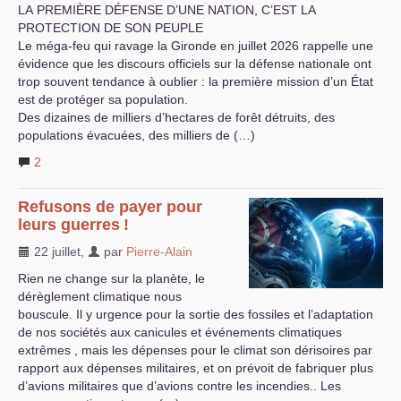
LA
PREMI
È
RE
DÉ
FENSE
D’
UNE
NATION
, C’
EST
LA
PROTECTION
DE
SON
PEUPLE
Le méga-feu qui ravage la Gironde en juillet 2026 rappelle une
évidence que les discours officiels sur la défense nationale ont
trop souvent tendance à oublier : la première mission d’un État
est de protéger sa population.
Des dizaines de milliers d’hectares de forêt détruits, des
populations évacuées, des milliers de (…)
2
Refusons de payer pour
leurs guerres
!
22 juillet
,
par
Pierre-Alain
Rien ne change sur la planète, le
dérèglement climatique nous
bouscule. Il y urgence pour la sortie des fossiles et l’adaptation
de nos sociétés aux canicules et événements climatiques
extrêmes , mais les dépenses pour le climat son dérisoires par
rapport aux dépenses militaires, et on prévoit de fabriquer plus
d’avions militaires que d’avions contre les incendies.. Les