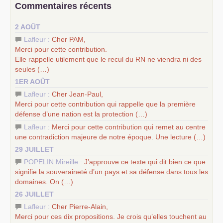
Commentaires récents
science sociale de notre temps
–
un appel
proposé aux partis communistes et ouvrier
2 AOÛT
d’Europe
–
les
cinq chantiers pour contribuer au débat sur le projet
Lafleur :
Cher
PAM
,
communiste
Merci pour cette contribution.
Elle rappelle utilement que le recul du
RN
ne viendra ni des
seules (…)
1ER AOÛT
Lafleur :
Cher Jean-Paul,
Merci pour cette contribution qui rappelle que la première
défense d’une nation est la protection (…)
Lafleur :
Merci pour cette contribution qui remet au centre
une contradiction majeure de notre époque. Une lecture (…)
29 JUILLET
POPELIN Mireille :
J’approuve ce texte qui dit bien ce que
signifie la souveraineté d’un pays et sa défense dans tous les
domaines. On (…)
26 JUILLET
Lafleur :
Cher Pierre-Alain,
Merci pour ces dix propositions. Je crois qu’elles touchent au