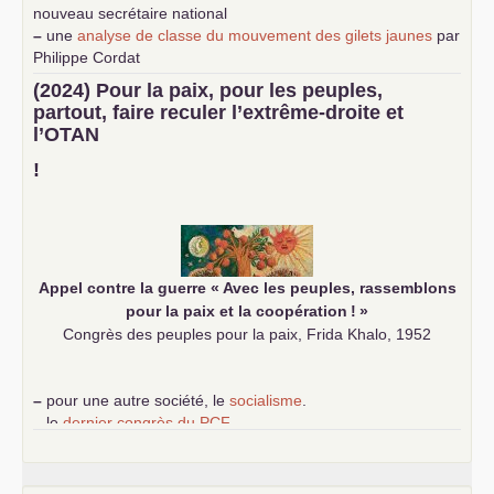
nouveau secrétaire national
–
une
analyse de classe du mouvement des gilets jaunes
par
Philippe Cordat
–
un texte de Jean-Claude Delaunay
le marxisme est la
(2024) Pour la paix, pour les peuples,
science sociale de notre temps
partout, faire reculer l’extrême-droite et
–
un appel
proposé aux partis communistes et ouvrier
l’
OTAN
d’Europe
–
demandez
le numéro 10 de la revue Unir les Communistes
!
–
les
cinq chantiers pour contribuer au débat sur le projet
communiste
Appel contre la guerre «
Avec les peuples, rassemblons
pour la paix et la coopération
!
»
Congrès des peuples pour la paix, Frida Khalo, 1952
–
pour une autre société, le
socialisme
.
–
le
dernier congrès du
PCF
e
–
contribution de jeunes communistes au 39
congrès :
Six
chantiers pour affirmer l’ambition révolutionnaire du
PCF
–
un texte de Jean-Claude Delaunay
le marxisme est la