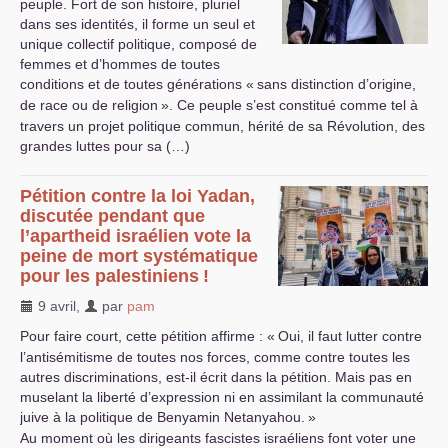
peuple. Fort de son histoire, pluriel
dans ses identités, il forme un seul et
unique collectif politique, composé de
femmes et d’hommes de toutes
conditions et de toutes générations «
sans distinction d’origine,
de race ou de religion
». Ce peuple s’est constitué comme tel à
travers un projet politique commun, hérité de sa Révolution, des
grandes luttes pour sa (…)
Pétition contre la loi Yadan,
discutée pendant que
l’apartheid israélien vote la
peine de mort systématique
pour les palestiniens
!
9 avril
,
par
pam
Pour faire court, cette pétition affirme : «
Oui, il faut lutter contre
l’antisémitisme de toutes nos forces, comme contre toutes les
autres discriminations, est-il écrit dans la pétition. Mais pas en
muselant la liberté d’expression ni en assimilant la communauté
juive à la politique de Benyamin Netanyahou.
»
Au moment où les dirigeants fascistes israéliens font voter une