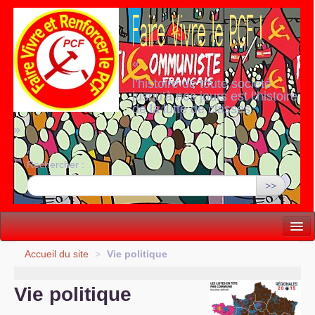
«
l’histoire de toute société
jusqu’à nos jours est l’histoire
de la lutte de classes
»
Rechercher :
>>
Vie politique
Accueil du site
>
Vie politique
Lutter, Unir...
Vie politique
Internationale