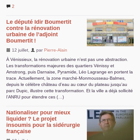
2
Le député Idir Boumertit
contre la rénovation
urbaine de l’adjoint
Boumertit
!
12 juillet
,
par
Pierre-Alain
À Vénissieux, la rénovation urbaine n’est pas une abstraction.
Les transformations majeures des quartiers Vénissy et
Amstrong, puis Darnaise, Pyramide, Léo Lagrange en portent la
trace. Actuellement, la zone marché-Monmousseau-Balmes,
depuis le célèbre château d’eau au cœur du plateau jusqu’au
parc Dupic, illustre cette transformation. Et la ville a déjà sollicité
l’
ANRU
pour étendre ces (…)
Nationaliser pour mieux
liquider
? Le projet
insoumis pour la sidérurgie
française