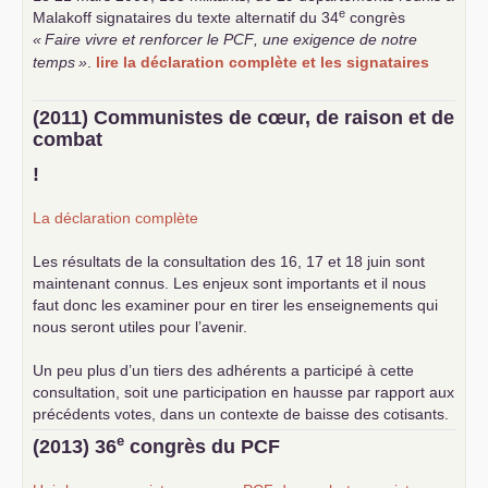
e
Malakoff signataires du texte alternatif du 34
congrès
«
Faire vivre et renforcer le
PCF
, une exigence de notre
temps
»
.
lire la déclaration complète et les signataires
(2011) Communistes de cœur, de raison et de
combat
!
La déclaration complète
Les résultats de la consultation des 16, 17 et 18 juin sont
maintenant connus. Les enjeux sont importants et il nous
faut donc les examiner pour en tirer les enseignements qui
nous seront utiles pour l’avenir.
Un peu plus d’un tiers des adhérents a participé à cette
consultation, soit une participation en hausse par rapport aux
précédents votes, dans un contexte de baisse des cotisants.
... lire la suite
e
(2013) 36
congrès du
PCF