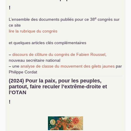
!
e
L’ensemble des documents publiés pour ce 38
congrès sur
ce site
lire la rubrique du congrès
et quelques articles clés complémentaires
–
discours de clôture du congrès de Fabien Roussel
,
nouveau secrétaire national
–
une
analyse de classe du mouvement des gilets jaunes
par
Philippe Cordat
–
un texte de Jean-Claude Delaunay
le marxisme est la
(2024) Pour la paix, pour les peuples,
science sociale de notre temps
partout, faire reculer l’extrême-droite et
–
un appel
proposé aux partis communistes et ouvrier
l’
OTAN
d’Europe
–
demandez
le numéro 10 de la revue Unir les Communistes
!
–
les
cinq chantiers pour contribuer au débat sur le projet
communiste