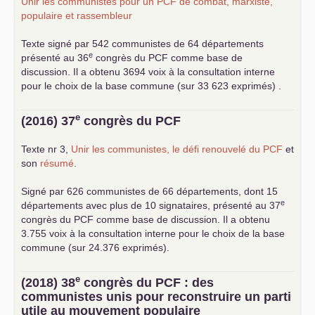
Unir les communistes pour un
PCF
de combat, marxiste,
populaire et rassembleur
Texte signé par 542 communistes de 64 départements
e
présenté au 36
congrès du
PCF
comme base de
discussion. Il a obtenu 3694 voix à la consultation interne
pour le choix de la base commune (sur 33 623 exprimés) .
e
(2016) 37
congrès du
PCF
Texte nr 3,
Unir les communistes, le défi renouvelé du
PCF
et
son
résumé
.
Signé par 626 communistes de 66 départements, dont 15
e
départements avec plus de 10 signataires, présenté au 37
congrès du
PCF
comme base de discussion. Il a obtenu
3.755 voix à la consultation interne pour le choix de la base
commune (sur 24.376 exprimés).
e
(2018) 38
congrès du
PCF
: des
communistes unis pour reconstruire un parti
utile au mouvement populaire