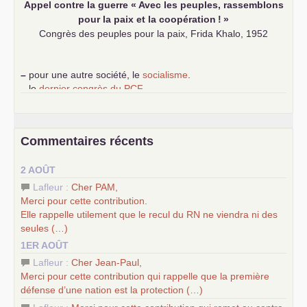
Appel contre la guerre «
Avec les peuples, rassemblons
pour la paix et la coopération
!
»
Congrès des peuples pour la paix, Frida Khalo, 1952
–
pour une autre société, le
socialisme
.
–
le
dernier congrès du
PCF
e
–
contribution de jeunes communistes au 39
congrès :
Six
chantiers pour affirmer l’ambition révolutionnaire du
PCF
–
un texte de Jean-Claude Delaunay
le marxisme est la
Commentaires récents
science sociale de notre temps
–
un appel
proposé aux partis communistes et ouvrier
2 AOÛT
d’Europe
–
les
cinq chantiers pour contribuer au débat sur le projet
Lafleur :
Cher
PAM
,
communiste
Merci pour cette contribution.
Elle rappelle utilement que le recul du
RN
ne viendra ni des
seules (…)
1ER AOÛT
Lafleur :
Cher Jean-Paul,
Merci pour cette contribution qui rappelle que la première
défense d’une nation est la protection (…)