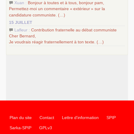
Xuan :
Bonjour à toutes et à tous, bonjour pam,
Permettez-moi un commentaire «
extérieur
» sur la
candidature communiste. (…)
15 JUILLET
Lafleur :
Contribution fraternelle au débat communiste
Cher Bernard,
Je voudrais réagir fraternellement à ton texte. (…)
Plan du site
Contact
Lettre d'information
SPIP
Sarka-SPIP
GPLv3