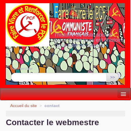
«
l’histoire de toute société
jusqu’à nos jours est l’histoire
de la lutte de classes
»
Rechercher :
>>
Vie politique
Accueil du site
>
contact
Lutter, Unir...
Contacter le webmestre
Internationale