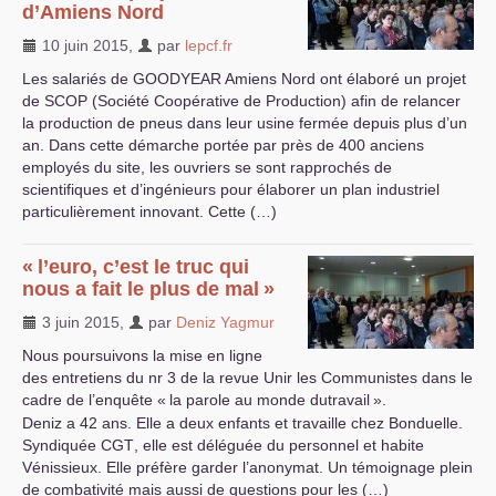
d’Amiens Nord
10 juin 2015
,
par
lepcf.fr
Les salariés de
GOODYEAR
Amiens Nord ont élaboré un projet
de
SCOP
(Société Coopérative de Production) afin de relancer
la production de pneus dans leur usine fermée depuis plus d’un
an. Dans cette démarche portée par près de 400 anciens
employés du site, les ouvriers se sont rapprochés de
scientifiques et d’ingénieurs pour élaborer un plan industriel
particulièrement innovant. Cette (…)
«
l’euro, c’est le truc qui
nous a fait le plus de mal
»
3 juin 2015
,
par
Deniz Yagmur
Nous poursuivons la mise en ligne
des entretiens du nr 3 de la revue Unir les Communistes dans le
cadre de l’enquête «
la parole au monde dutravail
».
Deniz a 42 ans. Elle a deux enfants et travaille chez Bonduelle.
Syndiquée
CGT
, elle est déléguée du personnel et habite
Vénissieux. Elle préfère garder l’anonymat. Un témoignage plein
de combativité mais aussi de questions pour les (…)