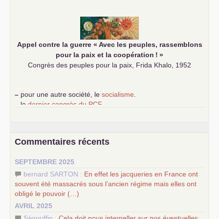
–
les
cinq chantiers pour contribuer au débat sur le projet
communiste
Appel contre la guerre «
Avec les peuples, rassemblons
pour la paix et la coopération
!
»
Congrès des peuples pour la paix, Frida Khalo, 1952
–
pour une autre société, le
socialisme
.
–
le
dernier congrès du
PCF
e
–
contribution de jeunes communistes au 39
congrès :
Six
chantiers pour affirmer l’ambition révolutionnaire du
PCF
–
un texte de Jean-Claude Delaunay
le marxisme est la
Commentaires récents
science sociale de notre temps
–
un appel
proposé aux partis communistes et ouvrier
SEPTEMBRE 2025
d’Europe
–
les
cinq chantiers pour contribuer au débat sur le projet
bernard SARTON :
En effet les jacqueries en France ont
communiste
souvent été massacrés sous l’ancien régime mais elles ont
obligé le pouvoir (…)
AVRIL 2025
Ségouffin :
Cela doit nous interpeller sur nos éventuelles