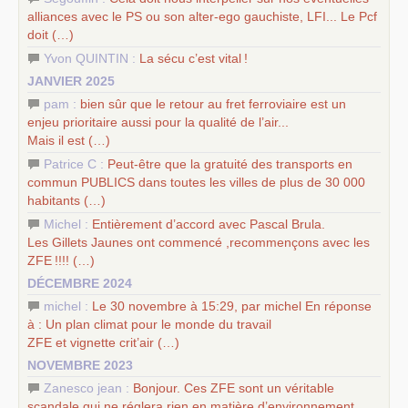
alliances avec le
PS
ou son alter-ego gauchiste,
LFI
... Le Pcf
doit (…)
Yvon QUINTIN :
La sécu c’est vital
!
JANVIER 2025
pam :
bien sûr que le retour au fret ferroviaire est un
enjeu prioritaire aussi pour la qualité de l’air...
Mais il est (…)
Patrice C :
Peut-être que la gratuité des transports en
commun
PUBLICS
dans toutes les villes de plus de 30 000
habitants (…)
Michel :
Entièrement d’accord avec Pascal Brula.
Les Gillets Jaunes ont commencé ,recommençons avec les
ZFE
!!!! (…)
DÉCEMBRE 2024
michel :
Le 30 novembre à 15:29, par michel En réponse
à : Un plan climat pour le monde du travail
ZFE
et vignette crit’air (…)
NOVEMBRE 2023
Zanesco jean :
Bonjour. Ces
ZFE
sont un véritable
scandale qui ne réglera rien en matière d’environnement.