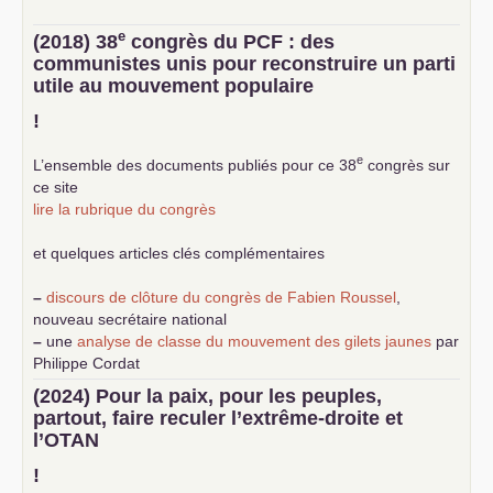
e
(2018) 38
congrès du
PCF
: des
communistes unis pour reconstruire un parti
utile au mouvement populaire
!
e
L’ensemble des documents publiés pour ce 38
congrès sur
ce site
lire la rubrique du congrès
et quelques articles clés complémentaires
–
discours de clôture du congrès de Fabien Roussel
,
nouveau secrétaire national
–
une
analyse de classe du mouvement des gilets jaunes
par
Philippe Cordat
–
un texte de Jean-Claude Delaunay
le marxisme est la
(2024) Pour la paix, pour les peuples,
science sociale de notre temps
partout, faire reculer l’extrême-droite et
–
un appel
proposé aux partis communistes et ouvrier
l’
OTAN
d’Europe
–
demandez
le numéro 10 de la revue Unir les Communistes
!