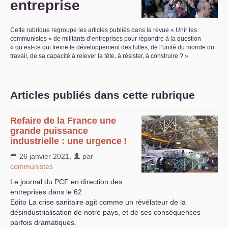
entreprise
S’organiser
Cette rubrique regroupe les articles publiés dans la revue «
Unir les
Comprendre...
communistes
» de militants d’entreprises pour répondre à la question
«
qu’est-ce qui freine le développement des luttes, de l’unité du monde du
Vie du site
travail, de sa capacité à relever la tête, à résister, à construire
?
»
Articles publiés dans cette rubrique
Refaire de la France une
grande puissance
industrielle : une urgence
!
26 janvier 2021
,
par
communistes
Le journal du
PCF
en direction des
entreprises dans le 62
Edito La crise sanitaire agit comme un révélateur de la
désindustrialisation de notre pays, et de ses conséquences
parfois dramatiques.