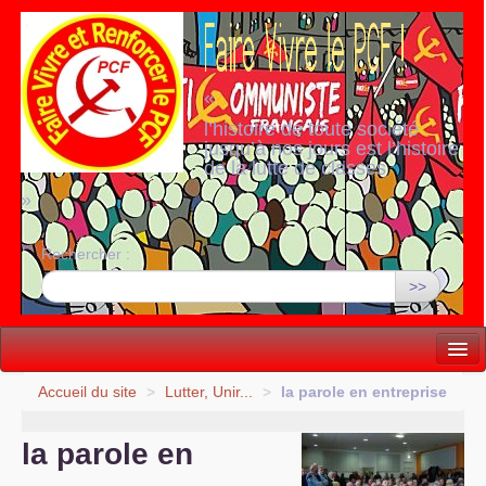
«
l’histoire de toute société
jusqu’à nos jours est l’histoire
de la lutte de classes
»
Rechercher :
>>
Vie politique
Accueil du site
>
Lutter, Unir...
>
la parole en entreprise
Lutter, Unir...
la parole en
Internationale