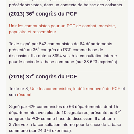
précédents votes, dans un contexte de baisse des cotisants.
... lire la suite
e
(2013) 36
congrès du
PCF
Unir les communistes pour un
PCF
de combat, marxiste,
populaire et rassembleur
Texte signé par 542 communistes de 64 départements
e
présenté au 36
congrès du
PCF
comme base de
discussion. Il a obtenu 3694 voix à la consultation interne
pour le choix de la base commune (sur 33 623 exprimés) .
e
(2016) 37
congrès du
PCF
Texte nr 3,
Unir les communistes, le défi renouvelé du
PCF
et
son
résumé
.
Signé par 626 communistes de 66 départements, dont 15
e
départements avec plus de 10 signataires, présenté au 37
congrès du
PCF
comme base de discussion. Il a obtenu
3.755 voix à la consultation interne pour le choix de la base
commune (sur 24.376 exprimés).