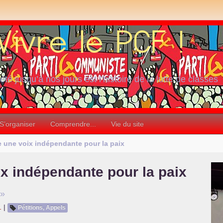
iété jusqu’à nos jours est l’histoire de la lutte de classes
S’organiser
Comprendre...
Vie du site
e une voix indépendante pour la paix
ix indépendante pour la paix
»
1
|
Pétitions, Appels