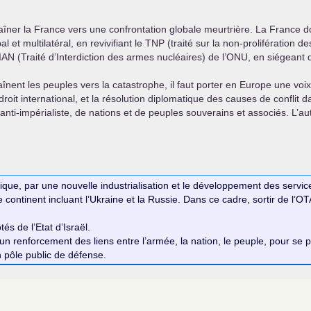
aîner la France vers une confrontation globale meurtrière. La France do
et multilatéral, en revivifiant le
TNP
(traité sur la non-prolifération
IAN
(Traité d’Interdiction des armes nucléaires) de l’
ONU
, en siégeant
aînent les peuples vers la catastrophe, il faut porter en Europe une voix 
roit international, et la résolution diplomatique des causes de conflit 
nti-impérialiste, de nations et de peuples souverains et associés. L’aut
ique, par une nouvelle industrialisation et le développement des services 
continent incluant l’Ukraine et la Russie. Dans ce cadre, sortir de l’
OT
s de l’Etat d’Israël.
 renforcement des liens entre l’armée, la nation, le peuple, pour se p
n pôle public de défense.