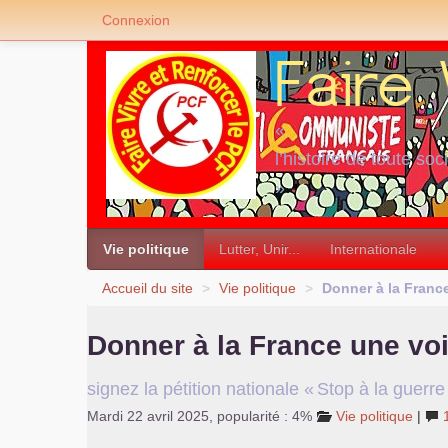
Connexion
«
l’histoire de toute soc
»
Vie politique
Lutter, Unir...
Internationale
Accueil du site
>
Vie politique
>
Donner à la Franc
Donner à la France une vo
signez la pétition nationale «
Stop à la guerre
Mardi 22 avril 2025
,
popularité : 4%
Vie politique
|