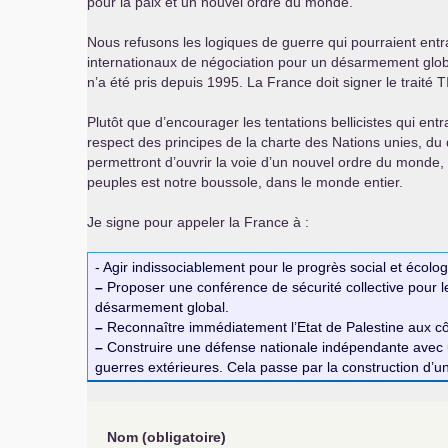
pour la paix et un nouvel ordre du monde.
Nous refusons les logiques de guerre qui pourraient entr
internationaux de négociation pour un désarmement global 
n’a été pris depuis 1995. La France doit signer le traité
T
Plutôt que d’encourager les tentations bellicistes qui entr
respect des principes de la charte des Nations unies, du d
permettront d’ouvrir la voie d’un nouvel ordre du monde, a
peuples est notre boussole, dans le monde entier.
Je signe pour appeler la France à :
- Agir indissociablement pour le progrès social et écolog
–
Proposer une conférence de sécurité collective pour le 
désarmement global.
–
Reconnaître immédiatement l’Etat de Palestine aux côté
–
Construire une défense nationale indépendante avec un
guerres extérieures. Cela passe par la construction d’u
Nom
(obligatoire)