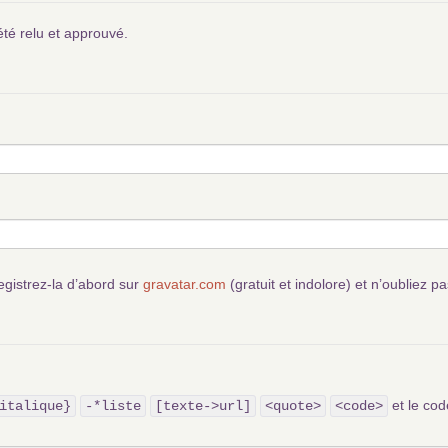
été relu et approuvé.
egistrez-la d’abord sur
gravatar.com
(gratuit et indolore) et n’oubliez pa
et le c
italique}
-*liste
[texte->url]
<quote>
<code>