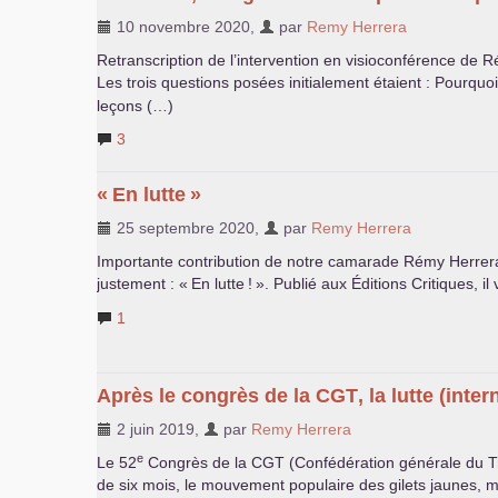
10 novembre 2020
,
par
Remy Herrera
Retranscription de l’intervention en visioconférence de
Les trois questions posées initialement étaient : Pourquo
leçons (…)
3
«
En lutte
»
25 septembre 2020
,
par
Remy Herrera
Importante contribution de notre camarade Rémy Herrera à 
justement : «
En lutte
!
». Publié aux Éditions Critiques, il
1
Après le congrès de la
CGT
, la lutte (inte
2 juin 2019
,
par
Remy Herrera
e
Le 52
Congrès de la
CGT
(Confédération générale du Trav
de six mois, le mouvement populaire des gilets jaunes, mal