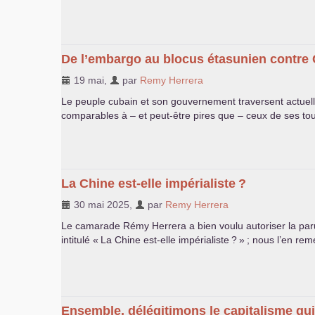
De l’embargo au blocus étasunien contre C
19 mai
,
par
Remy Herrera
Le peuple cubain et son gouvernement traversent actuell
comparables à – et peut-être pires que – ceux de ses to
La Chine est-elle impérialiste
?
30 mai 2025
,
par
Remy Herrera
Le camarade Rémy Herrera a bien voulu autoriser la parutio
intitulé «
La Chine est-elle impérialiste
?
»
; nous l’en re
Ensemble, délégitimons le capitalisme qui