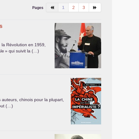
1
2
3
Pages
s
 la Révolution en 1959,
le
» qui suivit la (…)
 auteurs, chinois pour la plupart,
out (…)