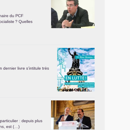
enaire du
PCF
ocialiste
? Quelles
ernier livre s’intitule très
articulier : depuis plus
ns, est (…)