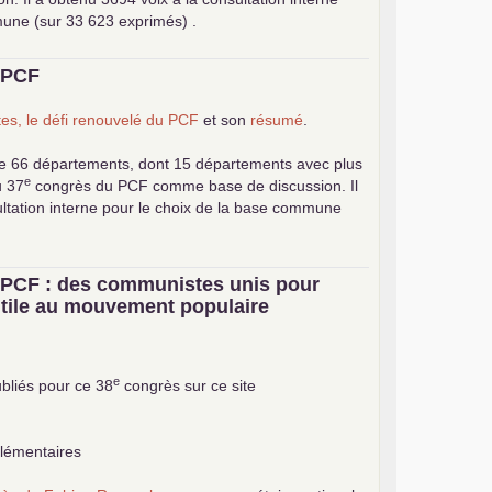
mune (sur 33 623 exprimés) .
u
PCF
es, le défi renouvelé du
PCF
et son
résumé
.
e 66 départements, dont 15 départements avec plus
e
u 37
congrès du
PCF
comme base de discussion. Il
ultation interne pour le choix de la base commune
u
PCF
: des communistes unis pour
 utile au mouvement populaire
e
bliés pour ce 38
congrès sur ce site
plémentaires