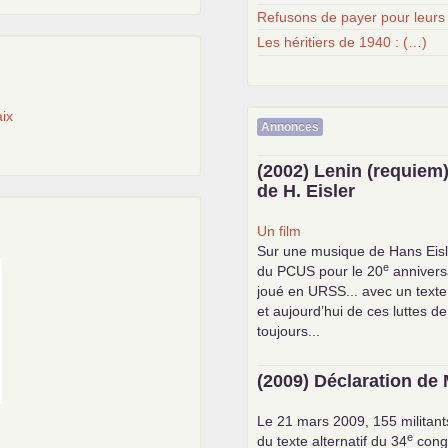
Refusons de payer pour leurs
Les héritiers de 1940 : (…)
ix
Annonces
(2002) Lenin (requiem)
de H. Eisler
Un film
Sur une musique de Hans Eisl
e
du
PCUS
pour le 20
anniversa
joué en
URSS
... avec un text
et aujourd’hui de ces luttes de
toujours...
(2009) Déclaration de 
Le 21 mars 2009, 155 militant
e
du texte alternatif du 34
cong