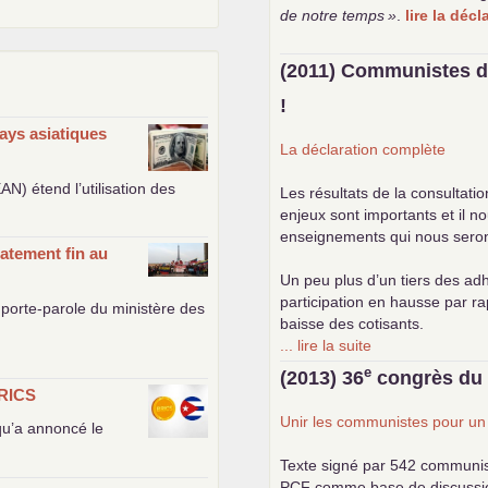
de notre temps
»
.
lire la déc
(2011) Communistes d
!
ays asiatiques
La déclaration complète
EAN
) étend l’utilisation des
Les résultats de la consultati
enjeux sont importants et il n
enseignements qui nous seront 
atement fin au
Un peu plus d’un tiers des adh
participation en hausse par r
porte-parole du ministère des
baisse des cotisants.
... lire la suite
e
(2013) 36
congrès d
RICS
Unir les communistes pour u
 qu’a annoncé le
Texte signé par 542 communi
PCF
comme base de discussion.