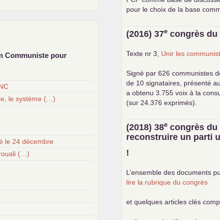
pour le choix de la base com
e
(2016) 37
congrès d
Texte nr 3,
Unir les communist
um Communiste pour
Signé par 626 communistes d
de 10 signataires, présenté a
ANC
a obtenu 3.755 voix à la cons
ge, le système (…)
(sur 24.376 exprimés).
e
(2018) 38
congrès d
reconstruire un parti
té le 24 décembre
!
ouali (…)
L’ensemble des documents pu
lire la rubrique du congrès
et quelques articles clés com