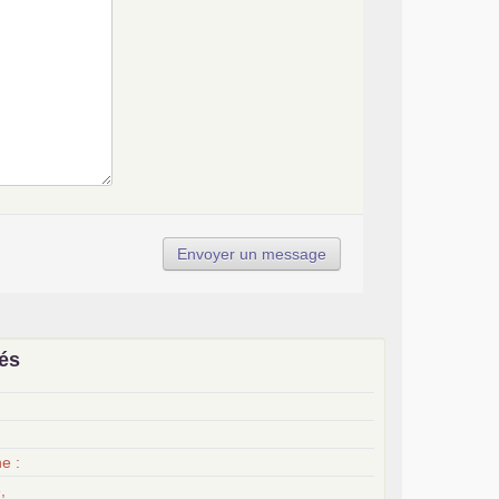
iés
x
e :
,