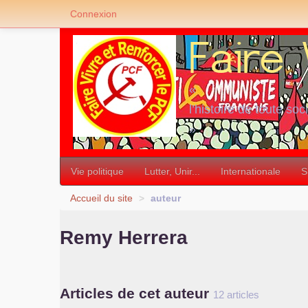
Connexion
«
l’histoire de toute soc
»
Vie politique
Lutter, Unir...
Internationale
S
Accueil du site
>
auteur
Remy Herrera
Articles de cet auteur
12 articles