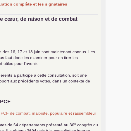
laration complète et les signataires
e cœur, de raison et de combat
on des 16, 17 et 18 juin sont maintenant connus. Les
ous faut donc les examiner pour en tirer les
utiles pour l’avenir.
érents a participé à cette consultation, soit une
apport aux précédents votes, dans un contexte de
u
PCF
n
PCF
de combat, marxiste, populaire et rassembleur
e
stes de 64 départements présenté au 36
congrès du
 Il a obtenu 3694 voix à la consultation interne