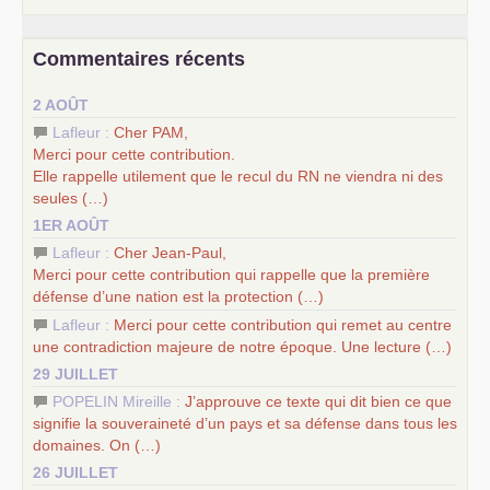
chantiers pour affirmer l’ambition révolutionnaire du
PCF
–
un texte de Jean-Claude Delaunay
le marxisme est la
Commentaires récents
science sociale de notre temps
–
un appel
proposé aux partis communistes et ouvrier
2 AOÛT
d’Europe
–
les
cinq chantiers pour contribuer au débat sur le projet
Lafleur :
Cher
PAM
,
communiste
Merci pour cette contribution.
Elle rappelle utilement que le recul du
RN
ne viendra ni des
seules (…)
1ER AOÛT
Lafleur :
Cher Jean-Paul,
Merci pour cette contribution qui rappelle que la première
défense d’une nation est la protection (…)
Lafleur :
Merci pour cette contribution qui remet au centre
une contradiction majeure de notre époque. Une lecture (…)
29 JUILLET
POPELIN Mireille :
J’approuve ce texte qui dit bien ce que
signifie la souveraineté d’un pays et sa défense dans tous les
domaines. On (…)
26 JUILLET