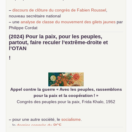
–
discours de clôture du congrès de Fabien Roussel
,
nouveau secrétaire national
–
une
analyse de classe du mouvement des gilets jaunes
par
Philippe Cordat
–
un texte de Jean-Claude Delaunay
le marxisme est la
(2024) Pour la paix, pour les peuples,
science sociale de notre temps
partout, faire reculer l’extrême-droite et
–
un appel
proposé aux partis communistes et ouvrier
l’
OTAN
d’Europe
–
demandez
le numéro 10 de la revue Unir les Communistes
!
–
les
cinq chantiers pour contribuer au débat sur le projet
communiste
Appel contre la guerre «
Avec les peuples, rassemblons
pour la paix et la coopération
!
»
Congrès des peuples pour la paix, Frida Khalo, 1952
–
pour une autre société, le
socialisme
.
–
le
dernier congrès du
PCF
e
–
contribution de jeunes communistes au 39
congrès :
Six