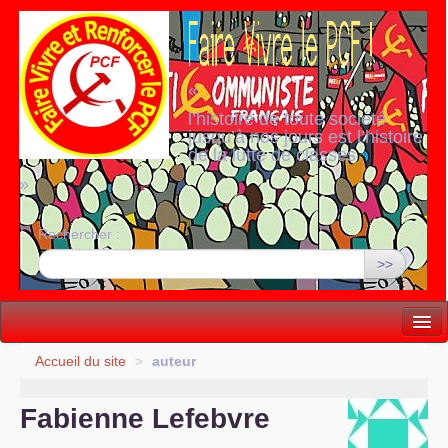
«
l’histoire de toute société
jusqu’à nos jours est l’histoire
de la lutte de classes
»
Rechercher :
>>
Vie politique
Accueil du site
>
auteur
Lutter, Unir...
Fabienne Lefebvre
Internationale