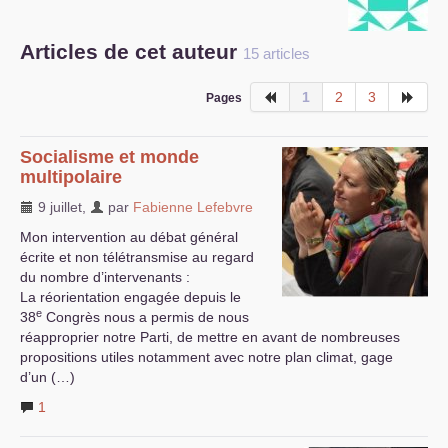
S’organiser
Articles de cet auteur
15 articles
Comprendre...
1
2
3
Pages
Vie du site
Socialisme et monde
multipolaire
9 juillet
,
par
Fabienne Lefebvre
Mon intervention au débat général
écrite et non télétransmise au regard
du nombre d’intervenants :
La réorientation engagée depuis le
e
38
Congrès nous a permis de nous
réapproprier notre Parti, de mettre en avant de nombreuses
propositions utiles notamment avec notre plan climat, gage
d’un (…)
1