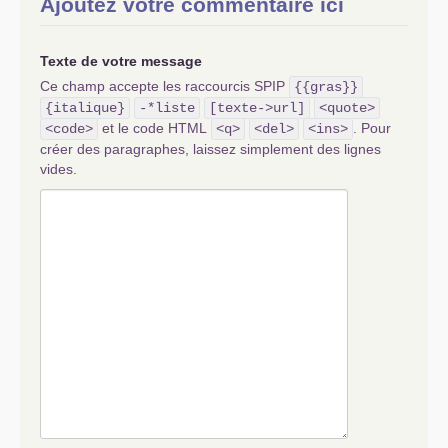
Ajoutez votre commentaire ici
Texte de votre message
Ce champ accepte les raccourcis SPIP
{{gras}}
{italique}
-*liste
[texte->url]
<quote>
et le code HTML
. Pour
<code>
<q>
<del>
<ins>
créer des paragraphes, laissez simplement des lignes
vides.