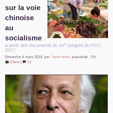
sur la voie
S’organiser
chinoise
Comprendre...
au
Vie du site
socialisme
e
à partir des documents du 19
congrès du
PCC
,
2017.
Dimanche 4 mars 2018
,
par
Samir Amin
,
popularité : 2%
Chine
|
2
|