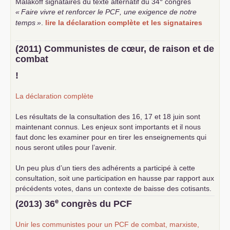
Malakoff signataires du texte alternatif du 34
congrès
«
Faire vivre et renforcer le
PCF
, une exigence de notre
temps
»
.
lire la déclaration complète et les signataires
(2011) Communistes de cœur, de raison et de
combat
!
La déclaration complète
Les résultats de la consultation des 16, 17 et 18 juin sont
maintenant connus. Les enjeux sont importants et il nous
faut donc les examiner pour en tirer les enseignements qui
nous seront utiles pour l’avenir.
Un peu plus d’un tiers des adhérents a participé à cette
consultation, soit une participation en hausse par rapport aux
précédents votes, dans un contexte de baisse des cotisants.
... lire la suite
e
(2013) 36
congrès du
PCF
Unir les communistes pour un
PCF
de combat, marxiste,