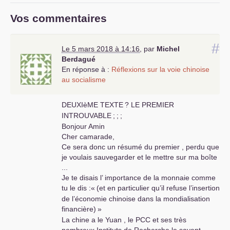
Vos commentaires
#
Le 5 mars 2018 à 14:16
,
par
Michel
Berdagué
En réponse à :
Réflexions sur la voie chinoise
au socialisme
DEUXI
è
ME
TEXTE
?
LE
PREMIER
INTROUVABLE
;
;
;
Bonjour Amin
Cher camarade,
Ce sera donc un résumé du premier , perdu que
je voulais sauvegarder et le mettre sur ma boîte
...
Je te disais l’ importance de la monnaie comme
tu le dis :«
(et en particulier qu’il refuse l’insertion
de l’économie chinoise dans la mondialisation
financière)
»
La chine a le Yuan , le
PCC
et ses très
nombreux Instituts de Recherche le savent