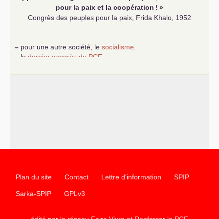
pour la paix et la coopération
!
»
Congrès des peuples pour la paix, Frida Khalo, 1952
–
pour une autre société, le
socialisme
.
–
le
dernier congrès du
PCF
e
–
contribution de jeunes communistes au 39
congrès :
Six
chantiers pour affirmer l’ambition révolutionnaire du
PCF
–
un texte de Jean-Claude Delaunay
le marxisme est la
science sociale de notre temps
–
un appel
proposé aux partis communistes et ouvrier
d’Europe
–
les
cinq chantiers pour contribuer au débat sur le projet
communiste
Plan du site
Contact
Lettre d'information
SPIP
Sarka-SPIP
GPLv3
édité par le réseau Faire Vivre et Renforcer le
PCF