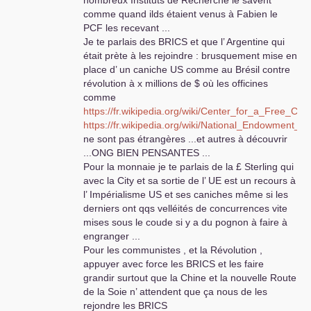
comme quand ilds étaient venus à Fabien le
PCF
les recevant ...
Je te parlais des
BRICS
et que l’ Argentine qui
était prète à les rejoindre : brusquement mise en
place d’ un caniche
US
comme au Brésil contre
révolution à x millions de $ où les officines
comme
https://fr.wikipedia.org/wiki/Center_for_a_Free_Cub
https://fr.wikipedia.org/wiki/National_Endowment_
ne sont pas étrangères ...et autres à découvrir
...
ONG
BIEN
PENSANTES
...
Pour la monnaie je te parlais de la £ Sterling qui
avec la City et sa sortie de l’
UE
est un recours à
l’ Impérialisme
US
et ses caniches même si les
derniers ont qqs velléités de concurrences vite
mises sous le coude si y a du pognon à faire à
engranger ...
Pour les communistes , et la Révolution ,
appuyer avec force les
BRICS
et les faire
grandir surtout que la Chine et la nouvelle Route
de la Soie n’ attendent que ça nous de les
rejondre les
BRICS