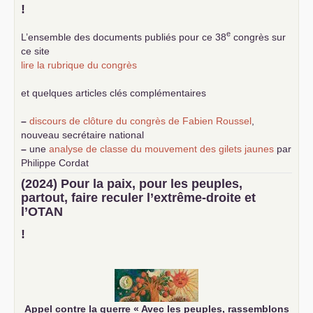
!
e
L’ensemble des documents publiés pour ce 38
congrès sur
ce site
lire la rubrique du congrès
et quelques articles clés complémentaires
–
discours de clôture du congrès de Fabien Roussel
,
nouveau secrétaire national
–
une
analyse de classe du mouvement des gilets jaunes
par
Philippe Cordat
–
un texte de Jean-Claude Delaunay
le marxisme est la
(2024) Pour la paix, pour les peuples,
science sociale de notre temps
partout, faire reculer l’extrême-droite et
–
un appel
proposé aux partis communistes et ouvrier
l’
OTAN
d’Europe
–
demandez
le numéro 10 de la revue Unir les Communistes
!
–
les
cinq chantiers pour contribuer au débat sur le projet
communiste
Appel contre la guerre «
Avec les peuples, rassemblons