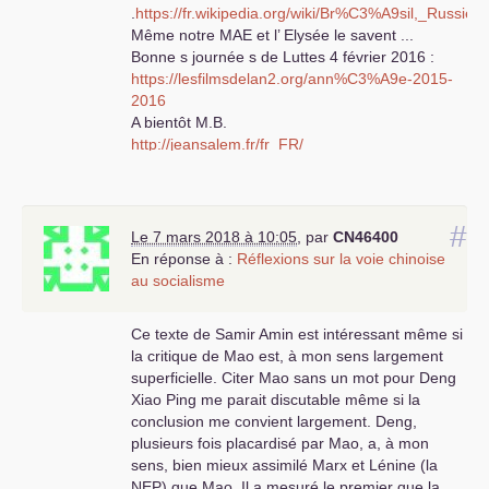
.
https://fr.wikipedia.org/wiki/Br%C3%A9sil,_Russi
Même notre
MAE
et l’ Elysée le savent ...
Bonne s journée s de Luttes 4 février 2016 :
https://lesfilmsdelan2.org/ann%C3%A9e-2015-
2016
A bientôt
M.B.
http://jeansalem.fr/fr_FR/
http://jeansalem.fr/fr_FR/seminaires/marx-au-
xxie-siecle/
https://lesfilmsdelan2.org/ann%C3%A9e-2017-
#
2018
Le 7 mars 2018 à 10:05
,
par
CN46400
En réponse à :
Réflexions sur la voie chinoise
au socialisme
Ce texte de Samir Amin est intéressant même si
la critique de Mao est, à mon sens largement
superficielle. Citer Mao sans un mot pour Deng
Xiao Ping me parait discutable même si la
conclusion me convient largement. Deng,
plusieurs fois placardisé par Mao, a, à mon
sens, bien mieux assimilé Marx et Lénine (la
NEP
) que Mao. Il a mesuré le premier que la