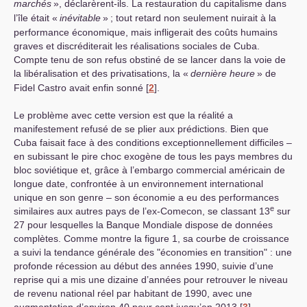
marchés
», déclarèrent-ils. La restauration du capitalisme dans
l’île était «
inévitable
»
; tout retard non seulement nuirait à la
performance économique, mais infligerait des coûts humains
graves et discréditerait les réalisations sociales de Cuba.
Compte tenu de son refus obstiné de se lancer dans la voie de
la libéralisation et des privatisations, la «
dernière heure
» de
Fidel Castro avait enfin sonné
[
2
]
.
Le problème avec cette version est que la réalité a
manifestement refusé de se plier aux prédictions. Bien que
Cuba faisait face à des conditions exceptionnellement difficiles –
en subissant le pire choc exogène de tous les pays membres du
bloc soviétique et, grâce à l’embargo commercial américain de
longue date, confrontée à un environnement international
unique en son genre – son économie a eu des performances
e
similaires aux autres pays de l’ex-Comecon, se classant 13
sur
27 pour lesquelles la Banque Mondiale dispose de données
complètes. Comme montre la figure 1, sa courbe de croissance
a suivi la tendance générale des "économies en transition" : une
profonde récession au début des années 1990, suivie d’une
reprise qui a mis une dizaine d’années pour retrouver le niveau
de revenu national réel par habitant de 1990, avec une