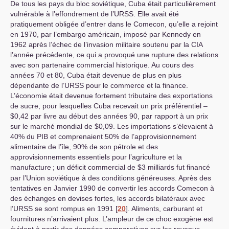
De tous les pays du bloc soviétique, Cuba était particulièrement
vulnérable à l’effondrement de l’
URSS
. Elle avait été
pratiquement obligée d’entrer dans le Comecon, qu’elle a rejoint
en 1970, par l’embargo américain, imposé par Kennedy en
1962 après l’échec de l’invasion militaire soutenu par la
CIA
l’année précédente, ce qui a provoqué une rupture des relations
avec son partenaire commercial historique. Au cours des
années 70 et 80, Cuba était devenue de plus en plus
dépendante de l’
URSS
pour le commerce et la finance.
L’économie était devenue fortement tributaire des exportations
de sucre, pour lesquelles Cuba recevait un prix préférentiel –
$0,42 par livre au début des années 90, par rapport à un prix
sur le marché mondial de $0,09. Les importations s’élevaient à
40% du
PIB
et comprenaient 50% de l’approvisionnement
alimentaire de l’île, 90% de son pétrole et des
approvisionnements essentiels pour l’agriculture et la
manufacture
; un déficit commercial de $3 milliards fut financé
par l’Union soviétique à des conditions généreuses. Après des
tentatives en Janvier 1990 de convertir les accords Comecon à
des échanges en devises fortes, les accords bilatéraux avec
l’
URSS
se sont rompus en 1991
[
20
]
. Aliments, carburant et
fournitures n’arrivaient plus. L’ampleur de ce choc exogène est
évident à partir des données comparatives sur les revenus