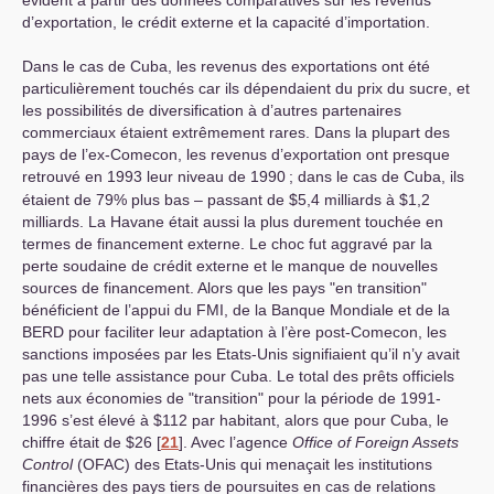
d’exportation, le crédit externe et la capacité d’importation.
Dans le cas de Cuba, les revenus des exportations ont été
particulièrement touchés car ils dépendaient du prix du sucre, et
les possibilités de diversification à d’autres partenaires
commerciaux étaient extrêmement rares. Dans la plupart des
pays de l’ex-Comecon, les revenus d’exportation ont presque
retrouvé en 1993 leur niveau de 1990
; dans le cas de Cuba, ils
étaient de 79% plus bas – passant de $5,4 milliards à $1,2
milliards. La Havane était aussi la plus durement touchée en
termes de financement externe. Le choc fut aggravé par la
perte soudaine de crédit externe et le manque de nouvelles
sources de financement. Alors que les pays "en transition"
bénéficient de l’appui du
FMI
, de la Banque Mondiale et de la
BERD
pour faciliter leur adaptation à l’ère post-Comecon, les
sanctions imposées par les Etats-Unis signifiaient qu’il n’y avait
pas une telle assistance pour Cuba. Le total des prêts officiels
nets aux économies de "transition" pour la période de 1991-
1996 s’est élevé à $112 par habitant, alors que pour Cuba, le
chiffre était de $26
[
21
]
. Avec l’agence
Office of Foreign Assets
Control
(
OFAC
) des Etats-Unis qui menaçait les institutions
financières des pays tiers de poursuites en cas de relations