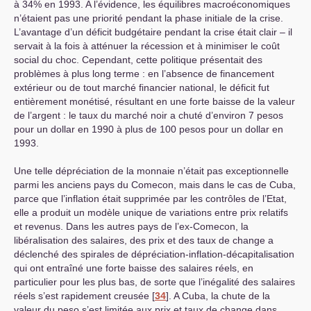
à 34% en 1993. A l’évidence, les équilibres macroéconomiques
n’étaient pas une priorité pendant la phase initiale de la crise.
L’avantage d’un déficit budgétaire pendant la crise était clair – il
servait à la fois à atténuer la récession et à minimiser le coût
social du choc. Cependant, cette politique présentait des
problèmes à plus long terme : en l’absence de financement
extérieur ou de tout marché financier national, le déficit fut
entièrement monétisé, résultant en une forte baisse de la valeur
de l’argent : le taux du marché noir a chuté d’environ 7 pesos
pour un dollar en 1990 à plus de 100 pesos pour un dollar en
1993.
Une telle dépréciation de la monnaie n’était pas exceptionnelle
parmi les anciens pays du Comecon, mais dans le cas de Cuba,
parce que l’inflation était supprimée par les contrôles de l’Etat,
elle a produit un modèle unique de variations entre prix relatifs
et revenus. Dans les autres pays de l’ex-Comecon, la
libéralisation des salaires, des prix et des taux de change a
déclenché des spirales de dépréciation-inflation-décapitalisation
qui ont entraîné une forte baisse des salaires réels, en
particulier pour les plus bas, de sorte que l’inégalité des salaires
réels s’est rapidement creusée
[
34
]
. A Cuba, la chute de la
valeur du peso s’est limitée aux prix et taux de change dans