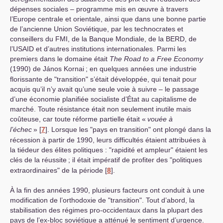
dépenses sociales – programme mis en œuvre à travers
l’Europe centrale et orientale, ainsi que dans une bonne partie
de l’ancienne Union Soviétique, par les technocrates et
conseillers du
FMI
, de la Banque Mondiale, de la
BERD
, de
l’
USAID
et d’autres institutions internationales. Parmi les
premiers dans le domaine était
The Road to a Free Economy
(1990) de János Kornai
; en quelques années une industrie
florissante de "transition" s’était développée, qui tenait pour
acquis qu’il n’y avait qu’une seule voie à suivre – le passage
d’une économie planifiée socialiste d’État au capitalisme de
marché. Toute résistance était non seulement inutile mais
coûteuse, car toute réforme partielle était «
vouée à
l’échec
»
[
7
]
. Lorsque les "pays en transition" ont plongé dans la
récession à partir de 1990, leurs difficultés étaient attribuées à
la tiédeur des élites politiques : "rapidité et ampleur" étaient les
clés de la réussite
; il était impératif de profiter des "politiques
extraordinaires" de la période
[
8
]
.
À la fin des années 1990, plusieurs facteurs ont conduit à une
modification de l’orthodoxie de "transition". Tout d’abord, la
stabilisation des régimes pro-occidentaux dans la plupart des
pays de l’ex-bloc soviétique a atténué le sentiment d’urgence.