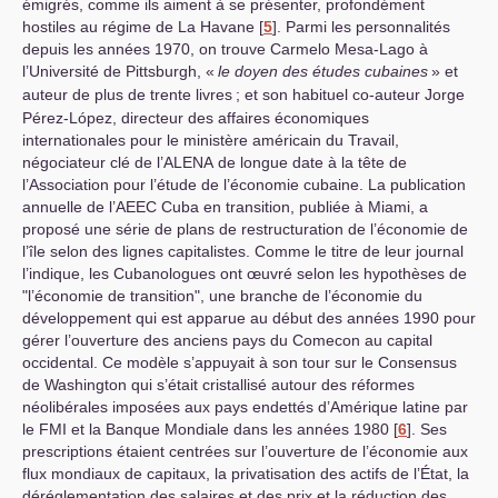
émigrés, comme ils aiment à se présenter, profondément
hostiles au régime de La Havane
[
5
]
. Parmi les personnalités
depuis les années 1970, on trouve Carmelo Mesa-Lago à
l’Université de Pittsburgh, «
le doyen des études cubaines
» et
auteur de plus de trente livres
; et son habituel co-auteur Jorge
Pérez-López, directeur des affaires économiques
internationales pour le ministère américain du Travail,
négociateur clé de l’
ALENA
de longue date à la tête de
l’Association pour l’étude de l’économie cubaine. La publication
annuelle de l’
AEEC
Cuba en transition, publiée à Miami, a
proposé une série de plans de restructuration de l’économie de
l’île selon des lignes capitalistes. Comme le titre de leur journal
l’indique, les Cubanologues ont œuvré selon les hypothèses de
"l’économie de transition", une branche de l’économie du
développement qui est apparue au début des années 1990 pour
gérer l’ouverture des anciens pays du Comecon au capital
occidental. Ce modèle s’appuyait à son tour sur le Consensus
de Washington qui s’était cristallisé autour des réformes
néolibérales imposées aux pays endettés d’Amérique latine par
le
FMI
et la Banque Mondiale dans les années 1980
[
6
]
. Ses
prescriptions étaient centrées sur l’ouverture de l’économie aux
flux mondiaux de capitaux, la privatisation des actifs de l’État, la
déréglementation des salaires et des prix et la réduction des