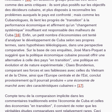
comme des amis critiques : ils sont plus positifs sur les objectifs
des décideurs cubains, et plus disposés à reconnaître les
problèmes auxquels le pays est confronté
; mais comme les
Cubanologues, ils lient les progrès de "transition" à la
performance économique et affirment qu’un "changement
systémique" insuffisant est responsable des malheurs de
Cuba
[
16
]
. Enfin, un petit nombre d’économistes ont tenté
d’analyser le développement de Cuba selon ses propres
termes, sans hypothèses téléologiques, dans une perspective
comparative. Sur la base de ces enquêtes, José Mars-Poquet a
suggéré que la politique économique cubaine pouvait offrir une
alternative à celle des pays "en transition", une politique en
évolution et de nature expérimentale
; Claes Brundenius,
comparant ses forces et ses faiblesses avec celles du Vietnam
et de la Chine, ainsi que l’Europe centrale et de l’Est, conclut
provisoirement qu’il pourrait produire «
une économie de
marché avec des caractéristiques cubaines
»
[
17
]
.
Compte tenu de la comparaison implicite dans les
commentaires traditionnels entre l’économie de Cuba et celles
des économies "en transition", il convient de noter que les
véritables études comparatives sont relativement rares. Ceci