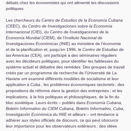
débats chez les économistes qui ont alimenté les discussions
politiques.
Les chercheurs du
Centro de Estudios de la Economía Cubana
(
CEEC
), du
Centro de Investigaciones sobre la Economía
Internacional
(
CIEI
), du
Centro de Investigaciones de la
Economía Mundial
(
CIEM
), de l’
Instituto Nacional de
Investigaciones Económicas
(
INIE
) au ministère de l’économie
et de la planification et, jusqu’en 1996, le
Centro de Estudias de
las Americas
(
CEA
), ont participé à des séminaires réguliers
avec les décideurs politiques, pour identifier les faiblesses du
système actuel et débattre des remèdes. Des groupes de travail
créés par un programme de recherche de l’Université de La
Havane ont examiné différents modèles de socialisme et leur
application à Cuba
; les problèmes économiques sectoriels
; des
propositions de réforme dans la gestion des entreprises
; et les
implications, à la fois politiques et philosophiques, de la fin du
bloc soviétique. Leurs écrits – publiés dans
Economía Cubana,
Boletín Informativo du
CIEM
Cubana, Boletín Informativo, Cuba,
Investigación Económica du
INIE
et ailleurs – ont tendance à
adhérer aux styles officiels de discours, ce qui peut obscurcir
leur importance pour les observateurs extérieurs
; des idées