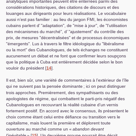
analytiques importantes peuvent être enterrées parmi des
considérations historiques, des citations de discours et des
louanges aux dirigeants pour leurs réalisations. Le vocabulaire
aussi n’est pas familier : au lieu du jargon
FMI
, les économistes
cubains parlent d’ "adaptation", de "mise à jour", de "l’utilisation
des mécanismes du marché", d’ "ajustement" du contrôle des
prix, de mesures "décentralisées" et de processus économiques
"émergents". Lus à travers le filtre idéologique du "libéralisme
ou la mort" des Cubanologues, de tels échanges ne constituent
aucunement un débat et ne font que confirmer leurs soupçons
que la politique à Cuba est entièrement décidée selon le bon
vouloir du président
[
14
]
.
Il est, bien sûr, une variété de commentaires à l’extérieur de l’île
qui ne suivent pas la pensée dominante
; ici on peut distinguer
trois approches. Premièrement, des sympathisants ou des
apologistes de régime, qui combattent le parti-pris négatif des
Cubanologues en recouvrant la réalité cubaine d’un vernis
fortement positif. En accord avec le consensus, ils présentent le
choix comme étant celui entre défiance ou transition vers le
capitalisme, mais louent la première et déplorent toute
ouverture au marché comme un «
abandon devant
l’inévitable
»
[
15
]
. Un deuxième groupe pourrait être décrit