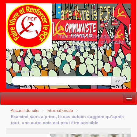
«
l’histoire de toute société
jusqu’à nos jours est l’histoire
de la lutte de classes
»
Rechercher :
>>
Vie politique
Accueil du site
>
Internationale
>
Examiné sans a priori, le cas cubain suggère qu’après
Lutter, Unir...
tout, une autre voie est peut être possible
Internationale