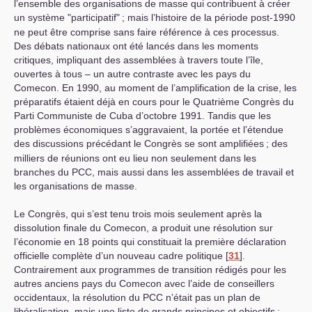
l’ensemble des organisations de masse qui contribuent à créer
un système "participatif"
; mais l’histoire de la période post-1990
ne peut être comprise sans faire référence à ces processus.
Des débats nationaux ont été lancés dans les moments
critiques, impliquant des assemblées à travers toute l’île,
ouvertes à tous – un autre contraste avec les pays du
Comecon. En 1990, au moment de l’amplification de la crise, les
préparatifs étaient déjà en cours pour le Quatrième Congrès du
Parti Communiste de Cuba d’octobre 1991. Tandis que les
problèmes économiques s’aggravaient, la portée et l’étendue
des discussions précédant le Congrès se sont amplifiées
; des
milliers de réunions ont eu lieu non seulement dans les
branches du
PCC
, mais aussi dans les assemblées de travail et
les organisations de masse.
Le Congrès, qui s’est tenu trois mois seulement après la
dissolution finale du Comecon, a produit une résolution sur
l’économie en 18 points qui constituait la première déclaration
officielle complète d’un nouveau cadre politique
[
31
]
.
Contrairement aux programmes de transition rédigés pour les
autres anciens pays du Comecon avec l’aide de conseillers
occidentaux, la résolution du
PCC
n’était pas un plan de
libéralisation, mais une liste de grands principes et objectifs
;