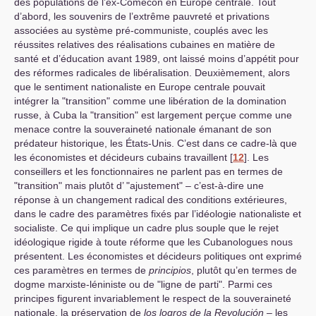
des populations de l’ex-Comecon en Europe centrale. Tout
d’abord, les souvenirs de l’extrême pauvreté et privations
associées au système pré-communiste, couplés avec les
réussites relatives des réalisations cubaines en matière de
santé et d’éducation avant 1989, ont laissé moins d’appétit pour
des réformes radicales de libéralisation. Deuxièmement, alors
que le sentiment nationaliste en Europe centrale pouvait
intégrer la "transition" comme une libération de la domination
russe, à Cuba la "transition" est largement perçue comme une
menace contre la souveraineté nationale émanant de son
prédateur historique, les États-Unis. C’est dans ce cadre-là que
les économistes et décideurs cubains travaillent
[
12
]
. Les
conseillers et les fonctionnaires ne parlent pas en termes de
"transition" mais plutôt d’ "ajustement" – c’est-à-dire une
réponse à un changement radical des conditions extérieures,
dans le cadre des paramètres fixés par l’idéologie nationaliste et
socialiste. Ce qui implique un cadre plus souple que le rejet
idéologique rigide à toute réforme que les Cubanologues nous
présentent. Les économistes et décideurs politiques ont exprimé
ces paramètres en termes de
principios
, plutôt qu’en termes de
dogme marxiste-léniniste ou de "ligne de parti". Parmi ces
principes figurent invariablement le respect de la souveraineté
nationale, la préservation de
los logros de la Revolución
– les