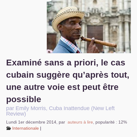
S’organiser
Comprendre...
Vie du site
Examiné sans a priori, le cas
cubain suggère qu’après tout,
une autre voie est peut être
possible
par Emily Morris, Cuba Inattendue (New Left
Review)
Lundi 1er décembre 2014
,
par
auteurs à lire
,
popularité : 12%
Internationale
|