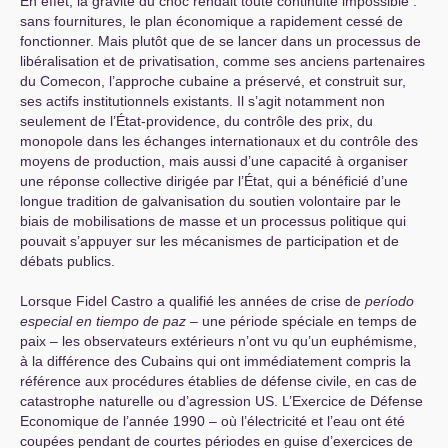
En effet, la gravité du choc rendait toute continuité impossible :
sans fournitures, le plan économique a rapidement cessé de
fonctionner. Mais plutôt que de se lancer dans un processus de
libéralisation et de privatisation, comme ses anciens partenaires
du Comecon, l’approche cubaine a préservé, et construit sur,
ses actifs institutionnels existants. Il s’agit notamment non
seulement de l’État-providence, du contrôle des prix, du
monopole dans les échanges internationaux et du contrôle des
moyens de production, mais aussi d’une capacité à organiser
une réponse collective dirigée par l’État, qui a bénéficié d’une
longue tradition de galvanisation du soutien volontaire par le
biais de mobilisations de masse et un processus politique qui
pouvait s’appuyer sur les mécanismes de participation et de
débats publics.
Lorsque Fidel Castro a qualifié les années de crise de
período
especial en tiempo de paz
– une période spéciale en temps de
paix – les observateurs extérieurs n’ont vu qu’un euphémisme,
à la différence des Cubains qui ont immédiatement compris la
référence aux procédures établies de défense civile, en cas de
catastrophe naturelle ou d’agression
US
. L’Exercice de Défense
Economique de l’année 1990 – où l’électricité et l’eau ont été
coupées pendant de courtes périodes en guise d’exercices de