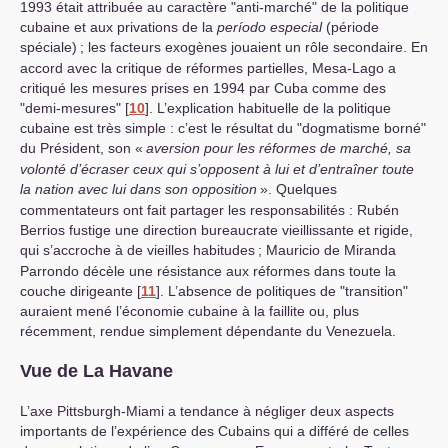
1993 était attribuée au caractère "anti-marché" de la politique
cubaine et aux privations de la
período especial
(période
spéciale)
; les facteurs exogènes jouaient un rôle secondaire. En
accord avec la critique de réformes partielles, Mesa-Lago a
critiqué les mesures prises en 1994 par Cuba comme des
"demi-mesures"
[
10
]
. L’explication habituelle de la politique
cubaine est très simple : c’est le résultat du "dogmatisme borné"
du Président, son «
aversion pour les réformes de marché, sa
volonté d’écraser ceux qui s’opposent à lui et d’entraîner toute
la nation avec lui dans son opposition
». Quelques
commentateurs ont fait partager les responsabilités : Rubén
Berrios fustige une direction bureaucrate vieillissante et rigide,
qui s’accroche à de vieilles habitudes
; Mauricio de Miranda
Parrondo décèle une résistance aux réformes dans toute la
couche dirigeante
[
11
]
. L’absence de politiques de "transition"
auraient mené l’économie cubaine à la faillite ou, plus
récemment, rendue simplement dépendante du Venezuela.
Vue de La Havane
L’axe Pittsburgh-Miami a tendance à négliger deux aspects
importants de l’expérience des Cubains qui a différé de celles