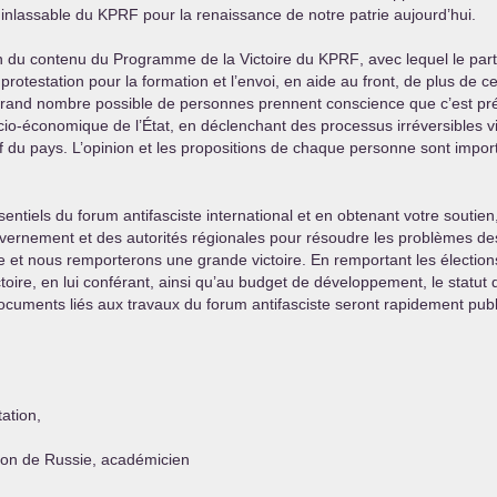
e inlassable du
KPRF
pour la renaissance de notre patrie aujourd’hui.
ion du contenu du Programme de la Victoire du
KPRF
, avec lequel le par
 protestation pour la formation et l’envoi, en aide au front, de plus de
lus grand nombre possible de personnes prennent conscience que c’est
cio-économique de l’État, en déclenchant des processus irréversibles vis
ctif du pays. L’opinion et les propositions de chaque personne sont impo
entiels du forum antifasciste international et en obtenant votre soutie
uvernement et des autorités régionales pour résoudre les problèmes de
e et nous remporterons une grande victoire. En remportant les élection
re, en lui conférant, ainsi qu’au budget de développement, le statut 
ocuments liés aux travaux du forum antifasciste seront rapidement publi
ation,
ion de Russie, académicien