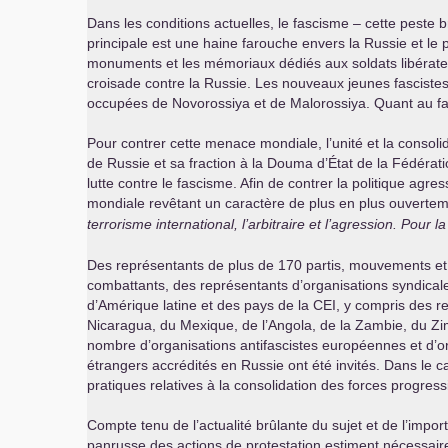
Dans les conditions actuelles, le fascisme – cette peste
principale est une haine farouche envers la Russie et le p
monuments et les mémoriaux dédiés aux soldats libérateu
croisade contre la Russie. Les nouveaux jeunes fascistes d
occupées de Novorossiya et de Malorossiya. Quant au fasc
Pour contrer cette menace mondiale, l’unité et la consol
de Russie et sa fraction à la Douma d’État de la Fédéra
lutte contre le fascisme. Afin de contrer la politique ag
mondiale revêtant un caractère de plus en plus ouverteme
terrorisme international, l’arbitraire et l’agression. Pour la
Des représentants de plus de 170 partis, mouvements et o
combattants, des représentants d’organisations syndicale
d’Amérique latine et des pays de la
CEI
, y compris des r
Nicaragua, du Mexique, de l’Angola, de la Zambie, du Zimb
nombre d’organisations antifascistes européennes et d’o
étrangers accrédités en Russie ont été invités. Dans le
pratiques relatives à la consolidation des forces progress
Compte tenu de l’actualité brûlante du sujet et de l’impo
panrusse des actions de protestation estiment nécessair