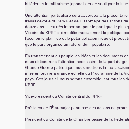
hitlérien et le militarisme japonais, et de souligner la lutt
Une attention particulière sera accordée à la présentat
travail dévoué du
KPRF
et de l’État-major des actions de
douze ans. Il est très important pour le parti que le p
Victoire du
KPRF
qui modifie radicalement la politique so
l’économie planifiée et le potentiel scientifique et produ
que le parti organise un référendum populaire.
En transmettant au peuple les idées et les documents ess
nous obtiendrons l’attention nécessaire de la part du go
Grande Guerre patriotique, nous mettrons fin au fascism
mise en œuvre à grande échelle du Programme de la Victoi
pays. Ces jours-ci, nous serons ensemble, car tous les d
KPRF
.
Vice-président du Comité central du
KPRF
,
Président de l’État-major panrusse des actions de protest
Président du Comité de la Chambre basse de la Fédérat