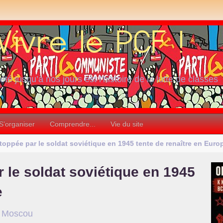
iété jusqu’à nos jours est l’histoire de la lutte de classes
S’organiser
Comprendre...
Vie du site
toppée par le soldat soviétique en 1945 tente de renaître en Euro
 le soldat soviétique en 1945
e
à Moscou