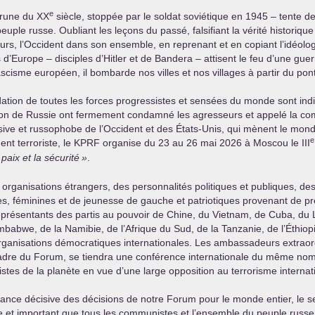
e
 brune du
XX
siècle, stoppée par le soldat soviétique en 1945 – tente de
euple russe. Oubliant les leçons du passé, falsifiant la vérité historiq
rs, l’Occident dans son ensemble, en reprenant et en copiant l’idéolog
’Europe – disciples d’Hitler et de Bandera – attisent le feu d’une guerr
isme européen, il bombarde nos villes et nos villages à partir du pont
idation de toutes les forces progressistes et sensées du monde sont in
tion de Russie ont fermement condamné les agresseurs et appelé la com
ressive et russophobe de l’Occident et des États-Unis, qui mènent le mon
e
nt terroriste, le
KPRF
organise du 23 au 26 mai 2026 à Moscou le
III
 paix et la sécurité
»
.
rganisations étrangers, des personnalités politiques et publiques, des
s, féminines et de jeunesse de gauche et patriotiques provenant de pr
eprésentants des partis au pouvoir de Chine, du Vietnam, de Cuba, du 
abwe, de la Namibie, de l’Afrique du Sud, de la Tanzanie, de l’Éthiopi
rganisations démocratiques internationales. Les ambassadeurs extraordi
 cadre du Forum, se tiendra une conférence internationale du même nom
istes de la planète en vue d’une large opposition au terrorisme internat
rtance décisive des décisions de notre Forum pour le monde entier, le 
e et important que tous les communistes et l’ensemble du peuple russe 