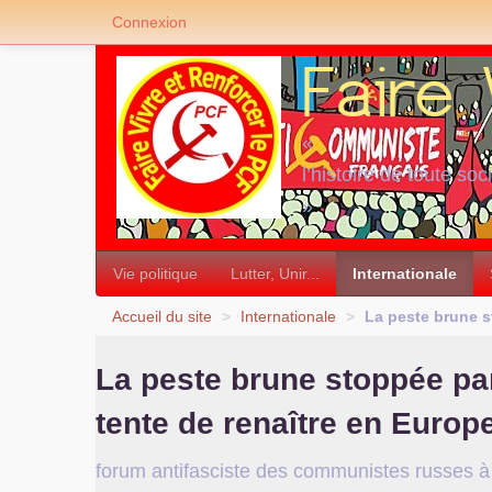
Connexion
«
l’histoire de toute soc
»
Vie politique
Lutter, Unir...
Internationale
Accueil du site
>
Internationale
>
La peste brune s
La peste brune stoppée par
tente de renaître en Europ
forum antifasciste des communistes russes 