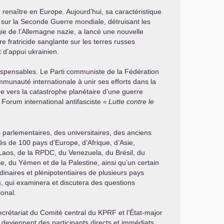
 renaître en Europe. Aujourd’hui, sa caractéristique
ue sur la Seconde Guerre mondiale, détruisant les
ie de l’Allemagne nazie, a lancé une nouvelle
e fratricide sanglante sur les terres russes
 d’appui ukrainien.
dispensables. Le Parti communiste de la Fédération
munauté internationale à unir ses efforts dans la
de vers la catastrophe planétaire d’une guerre
Forum international antifasciste
«
Lutte contre le
 parlementaires, des universitaires, des anciens
ès de 100 pays d’Europe, d’Afrique, d’Asie,
Laos, de la
RPDC
, du Venezuela, du Brésil, du
e, du Yémen et de la Palestine, ainsi qu’un certain
naires et plénipotentiaires de plusieurs pays
, qui examinera et discutera des questions
ional.
secrétariat du Comité central du
KPRF
et l’État-major
deviennent des participants directs et immédiats