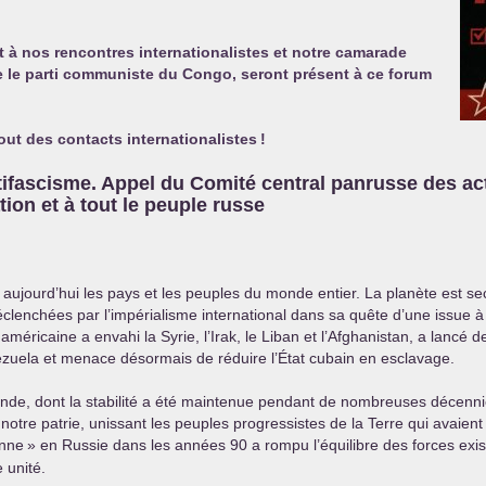
t à nos rencontres internationalistes et notre camarade
 le parti communiste du Congo, seront présent à ce forum
out des contacts internationalistes
!
ntifascisme. Appel du Comité central panrusse des ac
ion et à tout le peuple russe
e aujourd’hui les pays et les peuples du monde entier. La planète est 
 déclenchées par l’impérialisme international dans sa quête d’une issue
méricaine a envahi la Syrie, l’Irak, le Liban et l’Afghanistan, a lancé 
nezuela et menace désormais de réduire l’État cubain en esclavage.
e, dont la stabilité a été maintenue pendant de nombreuses décennies 
 notre patrie, unissant les peuples progressistes de la Terre qui avaient
onne
» en Russie dans les années 90 a rompu l’équilibre des forces exis
 unité.