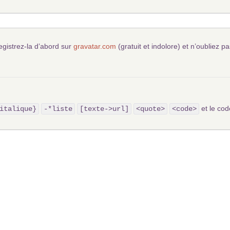
egistrez-la d’abord sur
gravatar.com
(gratuit et indolore) et n’oubliez pa
et le c
italique}
-*liste
[texte->url]
<quote>
<code>