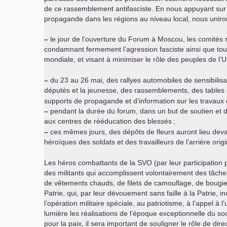
de ce rassemblement antifasciste. En nous appuyant sur l
propagande dans les régions au niveau local, nous uniro
–
le jour de l’ouverture du Forum à Moscou, les comités
condamnant fermement l’agression fasciste ainsi que toute
mondiale, et visant à minimiser le rôle des peuples de l’
–
du 23 au 26 mai, des rallyes automobiles de sensibilisat
députés et la jeunesse, des rassemblements, des tables 
supports de propagande et d’information sur les travaux
–
pendant la durée du forum, dans un but de soutien et d’
aux centres de rééducation des blessés
;
–
ces mêmes jours, des dépôts de fleurs auront lieu dev
héroïques des soldats et des travailleurs de l’arrière orig
Les héros combattants de la
SVO
(par leur participation
des militants qui accomplissent volontairement des tâches 
de vêtements chauds, de filets de camouflage, de bougies 
Patrie, qui, par leur dévouement sans faille à la Patrie, i
l’opération militaire spéciale, au patriotisme, à l’appel à 
lumière les réalisations de l’époque exceptionnelle du soc
pour la paix, il sera important de souligner le rôle de di