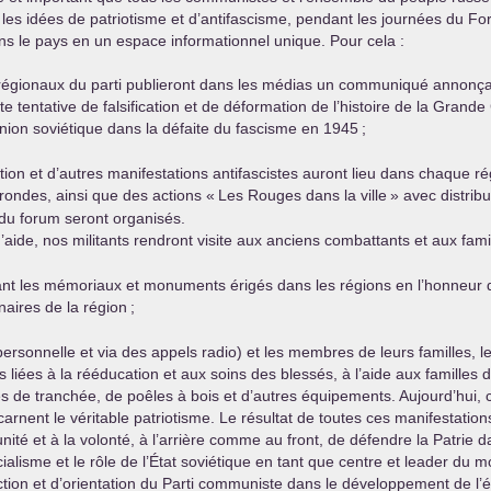
es idées de patriotisme et d’antifascisme, pendant les journées du Foru
ns le pays en un espace informationnel unique. Pour cela :
 régionaux du parti publieront dans les médias un communiqué annonçan
 tentative de falsification et de déformation de l’histoire de la Grand
Union soviétique dans la défaite du fascisme en 1945
;
ion et d’autres manifestations antifascistes auront lieu dans chaque rég
rondes, ainsi que des actions «
Les Rouges dans la ville
» avec distribu
 du forum seront organisés.
aide, nos militants rendront visite aux anciens combattants et aux fami
ant les mémoriaux et monuments érigés dans les régions en l’honneur
inaires de la région
;
 personnelle et via des appels radio) et les membres de leurs familles,
liées à la rééducation et aux soins des blessés, à l’aide aux familles d
de tranchée, de poêles à bois et d’autres équipements. Aujourd’hui, ce s
ncarnent le véritable patriotisme. Le résultat de toutes ces manifestatio
l’unité et à la volonté, à l’arrière comme au front, de défendre la Patrie 
ialisme et le rôle de l’État soviétique en tant que centre et leader du m
rection et d’orientation du Parti communiste dans le développement de l’