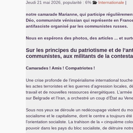
Jeudi 21 mai 2026
,
popularité : 6%
Internationale
|
notre camarade Marianne, qui participe régulièremen
Déo, communiste vénissian qui représente en France
antifasciste organisé par les communistes russes.
Nous en espérons des photos, des articles ... et surt
Sur les principes du patriotisme et de l’a
communistes, aux militants de la contestat
Camarades
! Amis
! Compatriotes
!
Une crise profonde de l’impérialisme international touch
les actes terroristes et les guerres d’agression locales,
travail et de nouvelles ressources énergétiques. L’armée a
sur Belgrade et l’Iran, a orchestré un coup d’État au Ve
Sous nos yeux se déroule un redécoupage violent du mond
socialisme et le capitalisme, dont le centre a toujours été
l’orientation socialiste. La trahison de la «
cinquième col
pouvoir dans les pays du bloc socialiste, de détruire notre