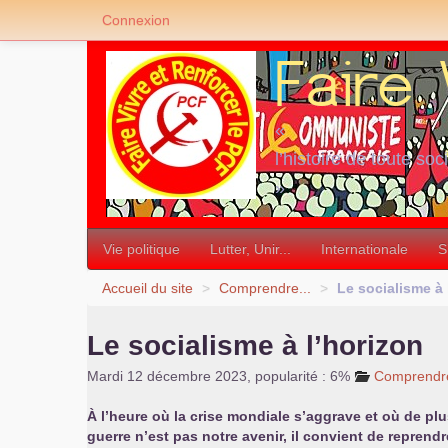
Connexion
«
l’histoire de toute soc
»
Vie politique
Lutter, Unir...
Internationale
S
Accueil du site
>
Comprendre...
>
Le socialisme à 
Le socialisme à l’horizon
Mardi 12 décembre 2023
,
popularité : 6%
Comprendre
À l’heure où la crise mondiale s’aggrave et où de plu
guerre n’est pas notre avenir, il convient de reprendr