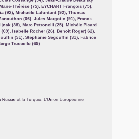
 Nicolas Cossange (34), Jean-Claude Delaunay
Marie-Thérèse (75),
EYCHART
François (75),
ria (92), Michaële Lafontant (92), Thomas
Manauthon (06), Jules Margotin (91), Franck
ljnak (38), Marc Petronelli (25), Michèle Picard
d (69), Isabelle Rocher (26), Benoit Roger( 62),
gouffin (31), Stephanie Segouffin (31), Fabrice
Serge Truscello (69)
la Russie et la Turquie. L’Union Européenne