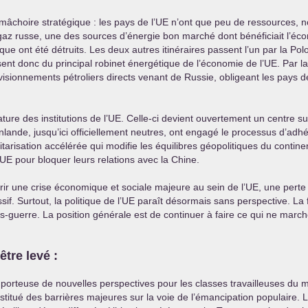
mâchoire stratégique : les pays de l’
UE
n’ont que peu de ressources, n
 gaz russe, une des sources d’énergie bon marché dont bénéficiait l’éco
ue ont été détruits. Les deux autres itinéraires passent l’un par la Pol
ent donc du principal robinet énergétique de l’économie de l’
UE
. Par l
sionnements pétroliers directs venant de Russie, obligeant les pays de
re des institutions de l’
UE
. Celle-ci devient ouvertement un centre su
inlande, jusqu’ici officiellement neutres, ont engagé le processus d’adhés
risation accélérée qui modifie les équilibres géopolitiques du contine
UE
pour bloquer leurs relations avec la Chine.
r une crise économique et sociale majeure au sein de l’
UE
, une perte
f. Surtout, la politique de l’
UE
paraît désormais sans perspective. La f
-guerre. La position générale est de continuer à faire ce qui ne marc
être levé :
i porteuse de nouvelles perspectives pour les classes travailleuses du
itué des barrières majeures sur la voie de l’émancipation populaire. 