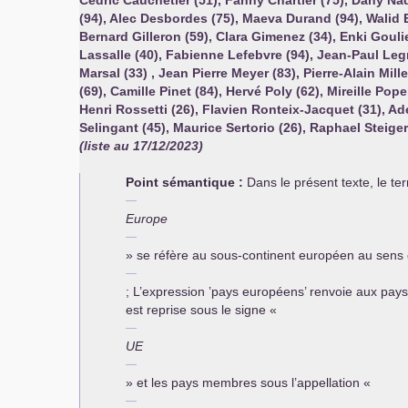
Cedric Cauchetier (51), Fanny Chartier (75), Dany Na
(94), Alec Desbordes (75), Maeva Durand (94), Walid E
Bernard Gilleron (59), Clara Gimenez (34), Enki Gouli
Lassalle (40), Fabienne Lefebvre (94), Jean-Paul Le
Marsal (33) , Jean Pierre Meyer (83), Pierre-Alain Mill
(69), Camille Pinet (84), Hervé Poly (62), Mireille Pop
Henri Rossetti (26), Flavien Ronteix-Jacquet (31), Ade
Selingant (45), Maurice Sertorio (26), Raphael Steiger 
(liste au 17/12/2023)
Point sémantique :
Dans le présent texte, le te
Europe
» se réfère au sous-continent européen au sens
; L’expression ’pays européens’ renvoie aux pays
est reprise sous le signe «
UE
» et les pays membres sous l’appellation «