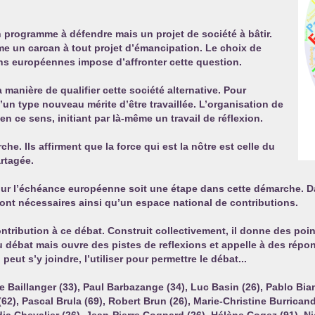
 programme à défendre mais un projet de société à bâtir.
e un carcan à tout projet d’émancipation. Le choix de
ns européennes impose d’affronter cette question.
 manière de qualifier cette société alternative. Pour
un type nouveau mérite d’être travaillée. L’organisation de
ce sens, initiant par là-même un travail de réflexion.
he. Ils affirment que la force qui est la nôtre est celle du
artagée.
r l’échéance européenne soit une étape dans cette démarche. Dans
nt nécessaires ainsi qu’un espace national de contributions.
ontribution à ce débat. Construit collectivement, il donne des poin
du débat mais ouvre des pistes de reflexions et appelle à des répo
ut s’y joindre, l’utiliser pour permettre le débat...
 Baillanger (33), Paul Barbazange (34), Luc Basin (26), Pablo Bianc
(62), Pascal Brula (69), Robert Brun (26), Marie-Christine Burricand