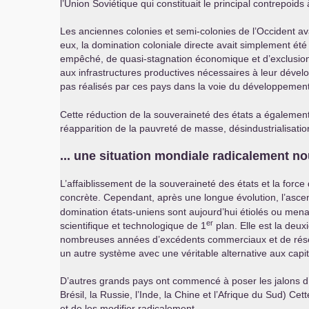
l’Union Soviétique qui constituait le principal contrepoid
Les anciennes colonies et semi-colonies de l’Occident av
eux, la domination coloniale directe avait simplement 
empêché, de quasi-stagnation économique et d’exclusion
aux infrastructures productives nécessaires à leur dével
pas réalisés par ces pays dans la voie du développemen
Cette réduction de la souveraineté des états a également
réapparition de la pauvreté de masse, désindustrialisation
... une situation mondiale radicalement no
L’affaiblissement de la souveraineté des états et la forc
concrète. Cependant, après une longue évolution, l’ascen
domination états-uniens sont aujourd’hui étiolés ou men
er
scientifique et technologique de 1
plan. Elle est la deu
nombreuses années d’excédents commerciaux et de réserv
un autre système avec une véritable alternative aux capit
D’autres grands pays ont commencé à poser les jalons 
Brésil, la Russie, l’Inde, la Chine et l’Afrique du Sud) 
et de les modifier radicalement.