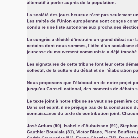
alternatif à porter auprès de la population.
La société des jours heureux n’est pas seulement un
Les traités de l’Union européenne sont conçus comm
conduire une liste autonome aux prochaines électio
Le congrès a décidé d’instruire un grand débat sur la
certains dont nous sommes, l’idée d’un socialisme d’
jeunesse du mouvement communiste a déjà tranché en 
Les signataires de cette tribune font leur cette démarc
collectif, de la culture du débat et de l’élaboration p
Nous proposons que l’élaboration de notre projet pou
jusqu’au Conseil national, des moments de débats so
Le texte joint à notre tribune se veut une première c
Dans cet esprit, il ne préjuge pas de la conclusion 
connaissance du texte de contribution joint. Chacun pe
José Ardura (90), Isabelle d’Aubuisson (91), Stephane
Gauthier Bouviala (81), Victor Blanc, Pierre Bouffers 