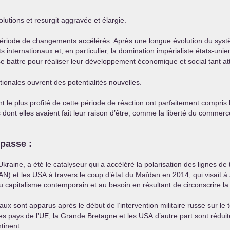
olutions et resurgit aggravée et élargie.
ériode de changements accélérés. Après une longue évolution du syst
internationaux et, en particulier, la domination impérialiste états-uni
e se battre pour réaliser leur développement économique et social tant a
ationales ouvrent des potentialités nouvelles.
e plus profité de cette période de réaction ont parfaitement compris la 
es dont elles avaient fait leur raison d’être, comme la liberté du commerc
mpasse :
 Ukraine, a été le catalyseur qui a accéléré la polarisation des lignes de
AN
) et les
USA
à travers le coup d’état du Maïdan en 2014, qui visait à
u capitalisme contemporain et au besoin en résultant de circonscrire la
sont apparus après le début de l’intervention militaire russe sur le te
es pays de l’
UE
, la Grande Bretagne et les
USA
d’autre part sont rédui
tinent.