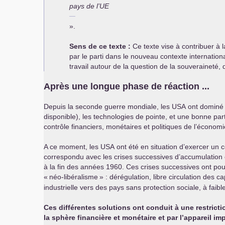
pays de l’
UE
».
Sens de ce texte :
Ce texte vise à contribuer à 
par le parti dans le nouveau contexte internatio
travail autour de la question de la souveraineté, de
Après une longue phase de réaction ...
Depuis la seconde guerre mondiale, les
USA
ont dominé l
disponible), les technologies de pointe, et une bonne parti
contrôle financiers, monétaires et politiques de l’écono
A ce moment, les
USA
ont été en situation d’exercer un c
correspondu avec les crises successives d’accumulation 
à la fin des années 1960. Ces crises successives ont pou
«
néo-libéralisme
» : dérégulation, libre circulation des c
industrielle vers des pays sans protection sociale, à faibl
Ces différentes solutions ont conduit à une restricti
la sphère financière et monétaire et par l’appareil im