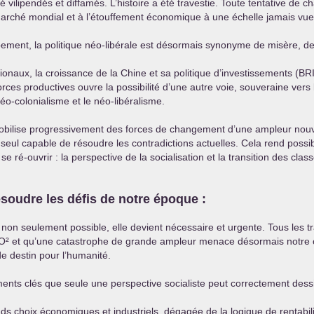
ilipendés et diffamés. L’histoire a été travestie. Toute tentative de
arché mondial et à l’étouffement économique à une échelle jamais vue. 
pement, la politique néo-libérale est désormais synonyme de misère, de
naux, la croissance de la Chine et sa politique d’investissements (
BR
forces productives ouvre la possibilité d’une autre voie, souveraine vers
éo-colonialisme et le néo-libéralisme.
mobilise progressivement des forces de changement d’une ampleur nouve
seul capable de résoudre les contradictions actuelles. Cela rend poss
e ré-ouvrir : la perspective de la socialisation et la transition des cla
ésoudre les défis de notre époque :
 non seulement possible, elle devient nécessaire et urgente. Tous les 
O
² et qu’une catastrophe de grande ampleur menace désormais notre
e destin pour l’humanité.
ments clés que seule une perspective socialiste peut correctement dessi
ds choix économiques et industriels, dégagée de la logique de rentabili