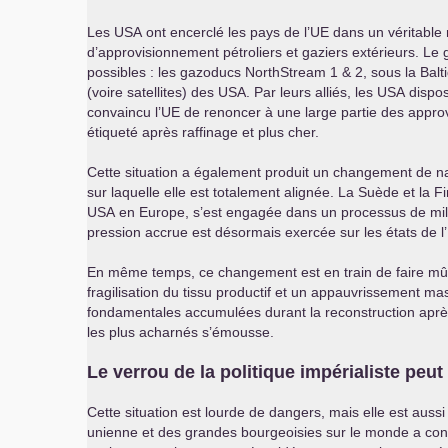
Les
USA
ont encerclé les pays de l’
UE
dans un véritable 
d’approvisionnement pétroliers et gaziers extérieurs. Le
possibles : les gazoducs NorthStream 1 & 2, sous la Baltiq
(voire satellites) des
USA
. Par leurs alliés, les
USA
dispos
convaincu l’
UE
de renoncer à une large partie des approvi
étiqueté après raffinage et plus cher.
Cette situation a également produit un changement de natu
sur laquelle elle est totalement alignée. La Suède et la F
USA
en Europe, s’est engagée dans un processus de milita
pression accrue est désormais exercée sur les états de l’
En même temps, ce changement est en train de faire mûri
fragilisation du tissu productif et un appauvrissement massi
fondamentales accumulées durant la reconstruction après
les plus acharnés s’émousse.
Le verrou de la politique impérialiste peut 
Cette situation est lourde de dangers, mais elle est auss
unienne et des grandes bourgeoisies sur le monde a const