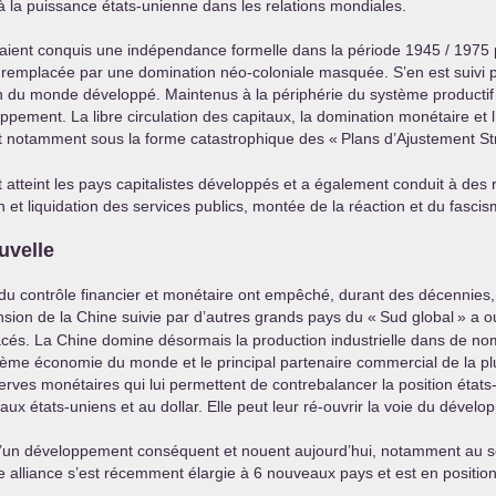
s à la puissance états-unienne dans les relations mondiales.
aient conquis une indépendance formelle dans la période 1945 / 1975 po
été remplacée par une domination néo-coloniale masquée. S’en est sui
 du monde développé. Maintenus à la périphérie du système productif 
oppement. La libre circulation des capitaux, la domination monétaire et
t notamment sous la forme catastrophique des «
Plans d’Ajustement St
 atteint les pays capitalistes développés et a également conduit à des
 et liquidation des services publics, montée de la réaction et du fascis
uvelle
e du contrôle financier et monétaire ont empêché, durant des décennies, 
sion de la Chine suivie par d’autres grands pays du «
Sud global
» a o
acés. La Chine domine désormais la production industrielle dans de no
xième économie du monde et le principal partenaire commercial de la plu
es monétaires qui lui permettent de contrebalancer la position états
aux états-uniens et au dollar. Elle peut leur ré-ouvrir la voie du dével
d’un développement conséquent et nouent aujourd’hui, notamment au 
Cette alliance s’est récemment élargie à 6 nouveaux pays et est en posit