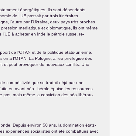
otamment énergétiques. Ils sont dépendants
nomie de l’
UE
passait par trois itinéraires
ogne, l’autre par l’Ukraine, deux pays très proches
a pression médiatique et diplomatique, ils ont même
 l’
UE
à acheter en Inde le pétrole russe, ré-
pport de l’
OTAN
et de la politique états-unienne,
ion à l’
OTAN
. La Pologne, alliée privilégiée des
nt et peut provoquer de nouveaux conflits. Une
 de compétitivité que se traduit déjà par une
uite en avant néo-libérale épuise les ressources
he pas, mais même la conviction des néo-libéraux
 monde. Depuis environ 50 ans, la domination états-
Les expériences socialistes ont été combattues avec