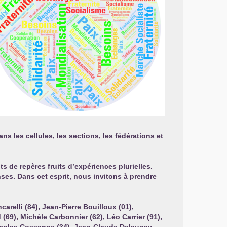
 les cellules, les sections, les fédérations et
ts de repères fruits d’expériences plurielles.
nses. Dans cet esprit, nous invitons à prendre
arelli (84), Jean-Pierre Bouilloux (01),
 (69), Michèle Carbonnier (62), Léo Carrier (91),