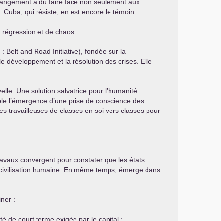
 changement a dû faire face non seulement aux
Cuba, qui résiste, en est encore le témoin.
 régression et de chaos.
I
: Belt and Road Initiative), fondée sur la
 le développement et la résolution des crises. Elle
lle. Une solution salvatrice pour l’humanité
ible l’émergence d’une prise de conscience des
sses travailleuses de classes en soi vers classes pour
travaux convergent pour constater que les états
 civilisation humaine. En même temps, émerge dans
ner :
té de court terme exigée par le capital
;