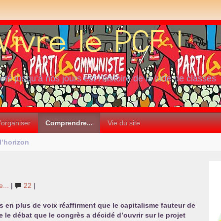
iété jusqu’à nos jours est l’histoire de la lutte de classes
’organiser
Comprendre...
Vie du site
l’horizon
...
|
22
|
s en plus de voix réaffirment que le capitalisme fauteur de
e le débat que le congrès a décidé d’ouvrir sur le projet