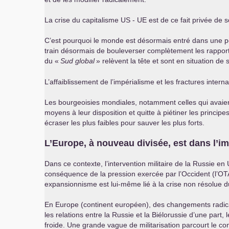
La crise du capitalisme
US
-
UE
est de ce fait privée de s
C’est pourquoi le monde est désormais entré dans une p
train désormais de bouleverser complètement les rapports 
du «
Sud global
» relèvent la tête et sont en situation d
L’affaiblissement de l’impérialisme et les fractures intern
Les bourgeoisies mondiales, notamment celles qui avaient l
moyens à leur disposition et quitte à piétiner les princip
écraser les plus faibles pour sauver les plus forts.
L’Europe, à nouveau divisée, est dans l’i
Dans ce contexte, l’intervention militaire de la Russie en
conséquence de la pression exercée par l’Occident (l’
OT
expansionnisme est lui-même lié à la crise non résolue d
En Europe (continent européen), des changements radicaux 
les relations entre la Russie et la Biélorussie d’une part, l
froide. Une grande vague de militarisation parcourt le con