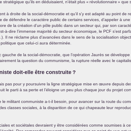
 stratégique qu’ils en déduisaient, n’était plus «
révolutionnaire
» que s
ent à droite de la social-démocratie et qu’il s’y est adapté au point d
ue de défendre le caractère public de certains services, d’appeler à une
e de la création d’un pôle public dans un secteur qui, par son caractère
c’est-à-dire l’immense majorité du secteur économique, le
PCF
s’est parf
.). Il ne réclame plus d’avancées dans le sens de la socialisation objecti
olitique que celui-ci aura déterminée.
lanc gauche de la social-démocratie, que l’opération Jaurès se développe 
lairement la question du communisme, la rupture réelle avec le capitali
ste doit-elle être construite
?
is pas pour y poursuivre la ligne stratégique mise en œuvre depuis des
uit le parti à sa perte et l’éloigne un peu plus chaque jour du projet c
 le militant communiste a-t-il besoin, pour avancer sur la route du c
n des classes sociales, à la disparition de ce qui chapeaute leur reprod
ciales et sociétales devraient y être considérées comme soumises à cet