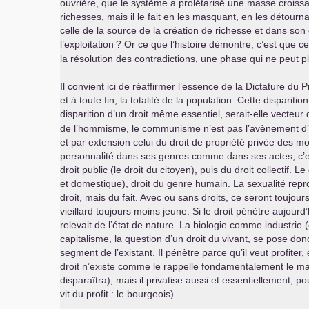
ouvrière, que le système a prolétarisé une masse croissan
richesses, mais il le fait en les masquant, en les détourn
celle de la source de la création de richesse et dans son 
l’exploitation
? Or ce que l’histoire démontre, c’est que 
la résolution des contradictions, une phase qui ne peut p
Il convient ici de réaffirmer l’essence de la Dictature du
et à toute fin, la totalité de la population. Cette dispari
disparition d’un droit même essentiel, serait-elle vecteur 
de l’hommisme, le communisme n’est pas l’avènement d’un É
et par extension celui du droit de propriété privée des m
personnalité dans ses genres comme dans ses actes, c’est l
droit public (le droit du citoyen), puis du droit collectif.
et domestique), droit du genre humain. La sexualité repro
droit, mais du fait. Avec ou sans droits, ce seront toujo
vieillard toujours moins jeune. Si le droit pénètre aujourd
relevait de l’état de nature. La biologie comme industrie 
capitalisme, la question d’un droit du vivant, se pose do
segment de l’existant. Il pénètre parce qu’il veut profiter,
droit n’existe comme le rappelle fondamentalement le marx
disparaîtra), mais il privatise aussi et essentiellement, p
vit du profit : le bourgeois).