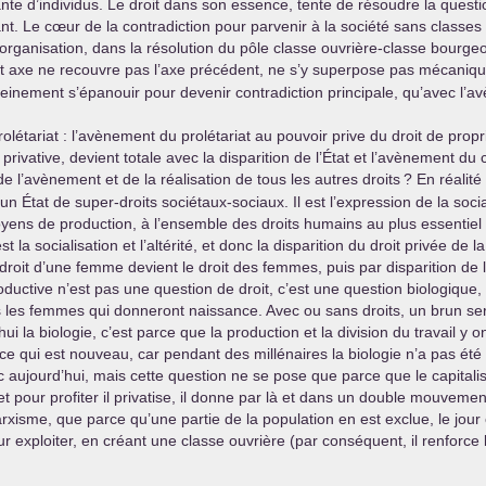
te d’individus. Le droit dans son essence, tente de résoudre la question
ant. Le cœur de la contradiction pour parvenir à la société sans classes
organisation, dans la résolution du pôle classe ouvrière-classe bourgeoi
cet axe ne recouvre pas l’axe précédent, ne s’y superpose pas mécaniq
leinement s’épanouir pour devenir contradiction principale, qu’avec l’a
 Prolétariat : l’avènement du prolétariat au pouvoir prive du droit de pr
tion privative, devient totale avec la disparition de l’État et l’avènemen
de l’avènement et de la réalisation de tous les autres droits
? En réalité
tat de super-droits sociétaux-sociaux. Il est l’expression de la social
oyens de production, à l’ensemble des droits humains au plus essentiel d
a socialisation et l’altérité, et donc la disparition du droit privée de 
 Le droit d’une femme devient le droit des femmes, puis par disparition de 
ductive n’est pas une question de droit, c’est une question biologique,
urs les femmes qui donneront naissance. Avec ou sans droits, un brun se
’hui la biologie, c’est parce que la production et la division du travail y
(ce qui est nouveau, car pendant des millénaires la biologie n’a pas été
nc aujourd’hui, mais cette question ne se pose que parce que le capitali
 et pour profiter il privatise, il donne par là et dans un double mouvemen
isme, que parce qu’une partie de la population en est exclue, le jour ou
our exploiter, en créant une classe ouvrière (par conséquent, il renforce 