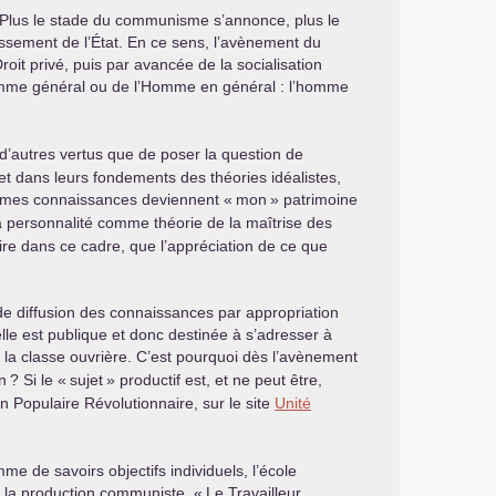
n. Plus le stade du communisme s’annonce, plus le
issement de l’État. En ce sens, l’avènement du
Droit privé, puis par avancée de la socialisation
’Homme général ou de l’Homme en général : l’homme
 d’autres vertus que de poser la question de
 et dans leurs fondements des théories idéalistes,
n, mes connaissances deviennent «
mon
» patrimoine
la personnalité comme théorie de la maîtrise des
ire dans ce cadre, que l’appréciation de ce que
 de diffusion des connaissances par appropriation
elle est publique et donc destinée à s’adresser à
 la classe ouvrière. C’est pourquoi dès l’avènement
n
? Si le «
sujet
» productif est, et ne peut être,
on Populaire Révolutionnaire, sur le site
Unité
me de savoirs objectifs individuels, l’école
 de la production communiste, «
Le Travailleur