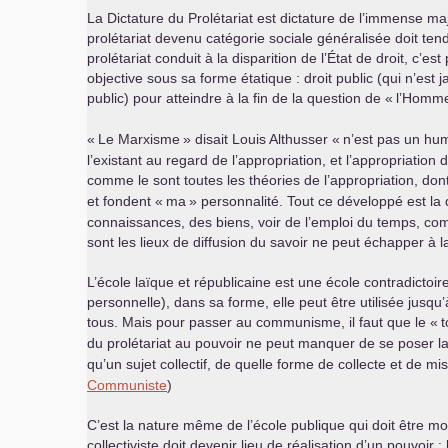
La Dictature du Prolétariat est dictature de l’immense ma
prolétariat devenu catégorie sociale généralisée doit te
prolétariat conduit à la disparition de l’État de droit, c’e
objective sous sa forme étatique : droit public (qui n’
public) pour atteindre à la fin de la question de «
l’Homm
«
Le Marxisme
» disait Louis Althusser «
n’est pas un h
l’existant au regard de l’appropriation, et l’appropriatio
comme le sont toutes les théories de l’appropriation, d
et fondent «
ma
» personnalité. Tout ce développé est la 
connaissances, des biens, voir de l’emploi du temps, com
sont les lieux de diffusion du savoir ne peut échapper à l
L’école laïque et républicaine est une école contradictoi
personnelle), dans sa forme, elle peut être utilisée jusqu
tous. Mais pour passer au communisme, il faut que le «
t
du prolétariat au pouvoir ne peut manquer de se poser la q
qu’un sujet collectif, de quelle forme de collecte et de m
Communiste
)
C’est la nature même de l’école publique qui doit être mod
collectiviste doit devenir lieu de réalisation d’un pouvoir 