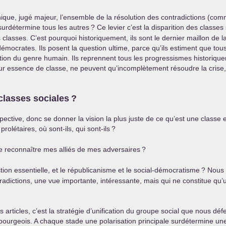
ue, jugé majeur, l’ensemble de la résolution des contradictions (comme l
 surdétermine tous les autres
? Ce levier c’est la disparition des classe
ans classes. C’est pourquoi historiquement, ils sont le dernier maillon de 
émocrates. Ils posent la question ultime, parce qu’ils estiment que tous
bération du genre humain. Ils reprennent tous les progressismes historiq
 leur essence de classe, ne peuvent qu’incomplètement résoudre la crise,
s classes sociales
?
spective, donc se donner la vision la plus juste de ce qu’est une classe
prolétaires, où sont-ils, qui sont-ils
?
e reconnaître mes alliés de mes adversaires
?
stion essentielle, et le républicanisme et le social-démocratisme
? Nous 
tradictions, une vue importante, intéressante, mais qui ne constitue qu
ticles, c’est la stratégie d’unification du groupe social que nous défe
s bourgeois. A chaque stade une polarisation principale surdétermine une c