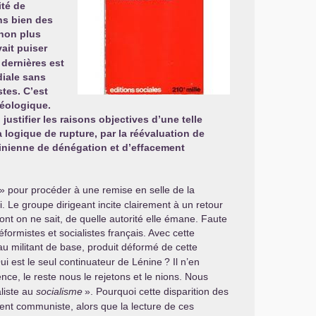
ité de
ns bien des
 non plus
ait puiser
 dernières est
diale sans
stes. C’est
déologique.
justifier les raisons objectives d’une telle
 logique de rupture, par la réévaluation de
linienne de dénégation et d’effacement
» pour procéder à une remise en selle de la
 Le groupe dirigeant incite clairement à un retour
t on ne sait, de quelle autorité elle émane. Faute
formistes et socialistes français. Avec cette
u militant de base, produit déformé de cette
ui est le seul continuateur de Lénine
? Il n’en
nce, le reste nous le rejetons et le nions. Nous
aliste au
socialisme
». Pourquoi cette disparition des
nt communiste, alors que la lecture de ces