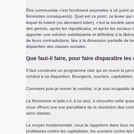
Être communiste c’est forcément soumettre à un point uniq
féministes conséquents). Quel est ce point, ce levier qui
lequel ils luttent (ou devraient lutter), c’est la société s
des genres, après les républicains, et après les sociaux d
apporter une solution satisfaisante et définitive à la li
de leurs contradictions, liée à la dimension partielle de
disparition des classes sociales.
Que faut-il faire, pour faire disparaître le
Il faut construire un programme clair qui en ouvre la per
conduit à sa disparition. Bourgeois, ouvriers, capitalistes, 
Comment puis-je mener le combat, si je suis incapable d
Le féminisme m’aide-t-il, à lui seul, à résoudre cette que
nous offrent une vue parcellaire de la résolution des con
sans classes.
Le moyen fondamentale, nous le rappelons dans tous nos ar
prolétaires contre les capitalistes, les ouvriers contre le