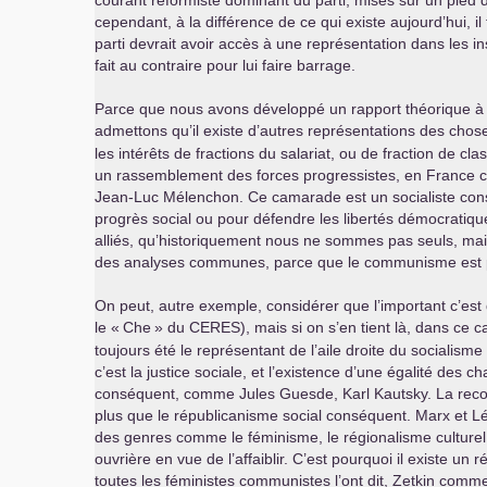
courant réformiste dominant du parti, mises sur un pied 
cependant, à la différence de ce qui existe aujourd’hui, 
parti devrait avoir accès à une représentation dans les i
fait au contraire pour lui faire barrage.
Parce que nous avons développé un rapport théorique à la 
admettons qu’il existe d’autres représentations des cho
les intérêts de fractions du salariat, ou de fraction de 
un rassemblement des forces progressistes, en France com
Jean-Luc Mélenchon. Ce camarade est un socialiste cons
progrès social ou pour défendre les libertés démocratique
alliés, qu’historiquement nous ne sommes pas seuls, mai
des analyses communes, parce que le communisme est pré
On peut, autre exemple, considérer que l’important c’est 
le «
Che
» du
CERES
), mais si on s’en tient là, dans c
toujours été le représentant de l’aile droite du socialis
c’est la justice sociale, et l’existence d’une égalité de
conséquent, comme Jules Guesde, Karl Kautsky. La reconn
plus que le républicanisme social conséquent. Marx et Lé
des genres comme le féminisme, le régionalisme culturel o
ouvrière en vue de l’affaiblir. C’est pourquoi il existe u
toutes les féministes communistes l’ont dit, Zetkin comme