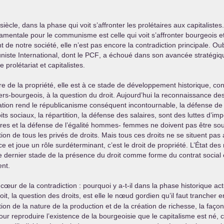
siècle, dans la phase qui voit s’affronter les prolétaires aux capitalistes.
ondamentale pour le communisme est celle qui voit s’affronter bourgeois 
e notre société, elle n’est pas encore la contradiction principale. Oubl
iste International, dont le
PCF
, a échoué dans son avancée stratégique
 prolétariat et capitalistes.
ure de la propriété, elle est à ce stade de développement historique, con
ers-bourgeois, à la question du droit. Aujourd’hui la reconnaissance des 
ation rend le républicanisme conséquent incontournable, la défense de ses
ts sociaux, la répartition, la défense des salaires, sont des luttes d’imp
genres et la défense de l’égalité hommes- femmes ne doivent pas être so
ication de tous les privés de droits. Mais tous ces droits ne se situent p
e et joue un rôle surdéterminant, c’est le droit de propriété. L’État des n
i le dernier stade de la présence du droit comme forme du contrat social 
nt.
œur de la contradiction : pourquoi y a-t-il dans la phase historique act
it, la question des droits, est elle le nœud gordien qu’il faut trancher 
tion de la nature de la production et de la création de richesse, la faç
our reproduire l’existence de la bourgeoisie que le capitalisme est né, 