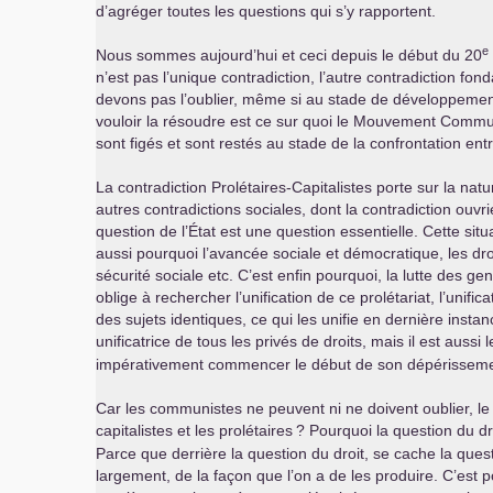
d’agréger toutes les questions qui s’y rapportent.
e
Nous sommes aujourd’hui et ceci depuis le début du 20
n’est pas l’unique contradiction, l’autre contradiction f
devons pas l’oublier, même si au stade de développement d
vouloir la résoudre est ce sur quoi le Mouvement Commun
sont figés et sont restés au stade de la confrontation entre
La contradiction Prolétaires-Capitalistes porte sur la nat
autres contradictions sociales, dont la contradiction ouvri
question de l’État est une question essentielle. Cette situ
aussi pourquoi l’avancée sociale et démocratique, les droi
sécurité sociale etc. C’est enfin pourquoi, la lutte des 
oblige à rechercher l’unification de ce prolétariat, l’unif
des sujets identiques, ce qui les unifie en dernière instanc
unificatrice de tous les privés de droits, mais il est auss
impérativement commencer le début de son dépérisseme
Car les communistes ne peuvent ni ne doivent oublier, le c
capitalistes et les prolétaires
? Pourquoi la question du dro
Parce que derrière la question du droit, se cache la ques
largement, de la façon que l’on a de les produire. C’est p