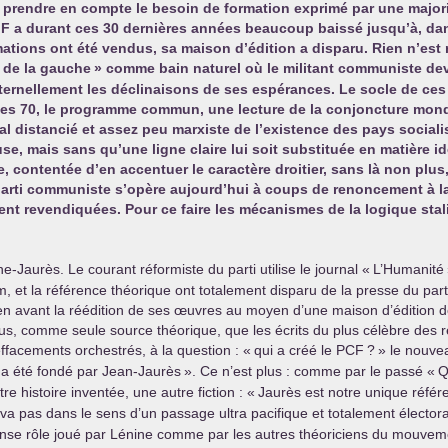
prendre en compte le besoin de formation exprimé par une major
.
F a durant ces 30 dernières années beaucoup baissé jusqu’à, da
mations ont été vendus, sa maison d’édition a disparu. Rien n’est
 de la gauche
» comme bain naturel où le militant communiste dev
ternellement les déclinaisons de ses espérances. Le socle de ces
ées 70, le programme commun, une lecture de la conjoncture mon
mal distancié et assez peu marxiste de l’existence des pays sociali
se, mais sans qu’une ligne claire lui soit substituée en matière i
, contentée d’en accentuer le caractère droitier, sans là non plus, 
 parti communiste s’opère aujourd’hui à coups de renoncement à la
ment revendiquées. Pour ce faire les mécanismes de la logique sta
ne-Jaurès. Le courant réformiste du parti utilise le journal «
L’Humanité
t la référence théorique ont totalement disparu de la presse du parti.
n avant la réédition de ses œuvres au moyen d’une maison d’édition don
lus, comme seule source théorique, que les écrits du plus célèbre des ré
’effacements orchestrés, à la question : «
qui a créé le
PCF
?
» le nouvea
a été fondé par Jean-Jaurès
». Ce n’est plus : comme par le passé «
Q
re histoire inventée, une autre fiction : «
Jaurès est notre unique référe
e va pas dans le sens d’un passage ultra pacifique et totalement élector
nse rôle joué par Lénine comme par les autres théoriciens du mouveme