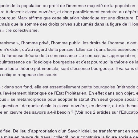
jorité de la population au profit de l’immense majorité de la populatio
ndre à devenir classe ouvrière, et donc parallèlement conduire au dépér
st pourquoi Marx affirme que cette situation historique est une dictature. 
est jamais que la somme des droits privés subsumés dans la figure de l
e
» : le collectivisme.
umanisme
», l’homme privé, l’homme public, les droits de l’homme, n’ont
n de n’exister, qu’au regard de la pensée. Elles sont dans leurs essences
ont la fameuse théorie de la connaissance. Je connais par appropriatio
quintessence de l’idéologie bourgeoise et c’est pourquoi la théorie de 
me toute théorie patrimoniale, sont d’essence bourgeoise. Il va sans d
a critique rongeuse des souris.
re : dans son fond, elle est essentiellement petite bourgeoise (méthode
’à l’avènement historique de l’État Prolétarien. En effet dans son objet, 
ous
» se métamorphose pour adopter le statut d’un seul groupe social :
uestion : de quelle école la classe ouvrière, en devenir, a-t-elle besoi
ise en œuvre des savoirs a-t-il besoin
? (Voir nos 2 articles sur l’Educati
ifiée. De lieu d’appropriation d’un Savoir idéel, se transformant en som
: la mise en œuvre du travail collectif, pour construire la figure sociale