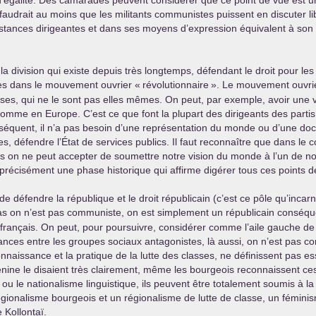
d’égalité. Des camarades peuvent considérer que ce point de vue est un
il faudrait au moins que les militants communistes puissent en discuter
nstances dirigeantes et dans ses moyens d’expression équivalent à son po
division qui existe depuis très longtemps, défendant le droit pour les s
ses dans le mouvement ouvrier «
révolutionnaire
». Le mouvement ouvrier
classes, qui ne le sont pas elles mêmes. On peut, par exemple, avoir une
me en Europe. C’est ce que font la plupart des dirigeants des partis 
équent, il n’a pas besoin d’une représentation du monde ou d’une doc
s, défendre l’État de services publics. Il faut reconnaître que dans le
s on ne peut accepter de soumettre notre vision du monde à l’un de n
cisément une phase historique qui affirme digérer tous ces points d
de défendre la république et le droit républicain (c’est ce pôle qu’inca
e cas on n’est pas communiste, on est simplement un républicain conséqu
me français. On peut, pour poursuivre, considérer comme l’aile gauche d
s chances entre les groupes sociaux antagonistes, là aussi, on n’est pa
aissance et la pratique de la lutte des classes, ne définissent pas 
nine le disaient très clairement, même les bourgeois reconnaissent ces 
u le nationalisme linguistique, ils peuvent être totalement soumis à la 
n régionalisme bourgeois et un régionalisme de lutte de classe, un fémin
 Kollontaï.