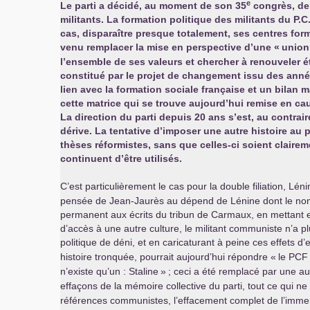
e
Le parti a décidé, au moment de son 35
congrès, de 
militants. La formation politique des militants du
P.C
cas, disparaître presque totalement, ses centres for
venu remplacer la mise en perspective d’une «
union
l’ensemble de ses valeurs et chercher à renouveler é
constitué par le projet de changement issu des ann
lien avec la formation sociale française et un bilan 
cette matrice qui se trouve aujourd’hui remise en cau
La direction du parti depuis 20 ans s’est, au contraire
dérive. La tentative d’imposer une autre histoire au
thèses réformistes, sans que celles-ci soient claire
continuent d’être utilisés.
C’est particulièrement le cas pour la double filiation, Léni
pensée de Jean-Jaurès au dépend de Lénine dont le nom, e
permanent aux écrits du tribun de Carmaux, en mettant e
d’accès à une autre culture, le militant communiste n’a p
politique de déni, et en caricaturant à peine ces effets d
histoire tronquée, pourrait aujourd’hui répondre «
le
PCF
n’existe qu’un : Staline
»
; ceci a été remplacé par une aut
effaçons de la mémoire collective du parti, tout ce qui n
références communistes, l’effacement complet de l’imme