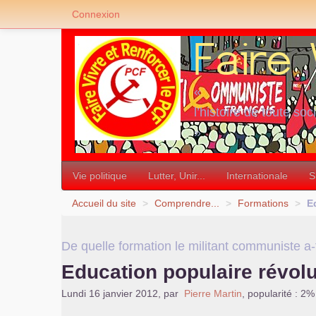
Connexion
«
l’histoire de toute soc
»
Vie politique
Lutter, Unir...
Internationale
S
Accueil du site
>
Comprendre...
>
Formations
>
E
De quelle formation le militant communiste a-t
Education populaire révolu
Lundi 16 janvier 2012
,
par
Pierre Martin
,
popularité : 2%