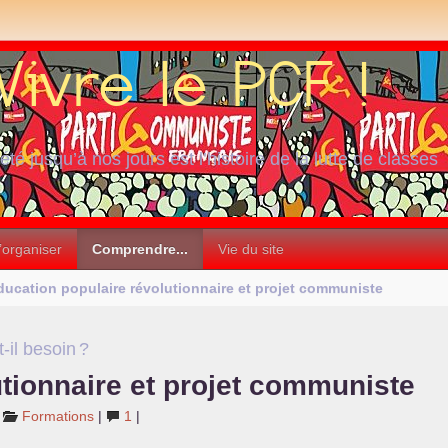
iété jusqu’à nos jours est l’histoire de la lutte de classes
’organiser
Comprendre...
Vie du site
ducation populaire révolutionnaire et projet communiste
-il besoin
?
tionnaire et projet communiste
Formations
|
1
|