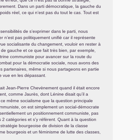
e erreur, que ce n’est pas la bonne stratégie,
 librement. Dans un parti démocratique, la gauche du
ids réel, ce qui n’est pas du tout le cas. Tout est
ensibilités de s’exprimer dans le parti, nous
 n’est pas politiquement unifié car il représente
 vue socialisante du changement, vouloir en rester à
de gauche et ce que fait très bien, par exemple,
trine communiste pour avancer sur la route du
 combat pour la démocratie sociale, nous avons des
os partenaires, même si nous partageons en partie
e vue en les dépassant.
rnait Jean-Pierre Chevènement quand il était encore
ent, comme Jaurès, dont Lénine disait qu’il a
e ce même socialisme que la question principale
s communiste, on est simplement un social-démocrate
essentiellement un positionnement communiste, pas
2 catégories et s’y réfèrent. Quant à la question
stratégie bourgeoise de division de la classe
isme bourgeois et un féminisme de lutte des classes,