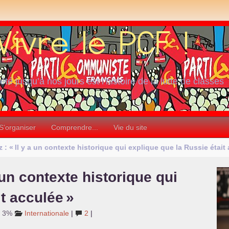
iété jusqu’à nos jours est l’histoire de la lutte de classes
S’organiser
Comprendre...
Vie du site
 : «
Il y a un contexte historique qui explique que la Russie était
a un contexte historique qui
it acculée
»
: 3%
Internationale
|
2
|