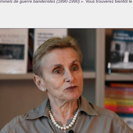
minels de guerre banderistes (1890-1990)
». Vous trouverez bientôt le l