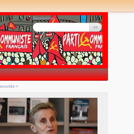
Rechercher :
>>
 acculée
»