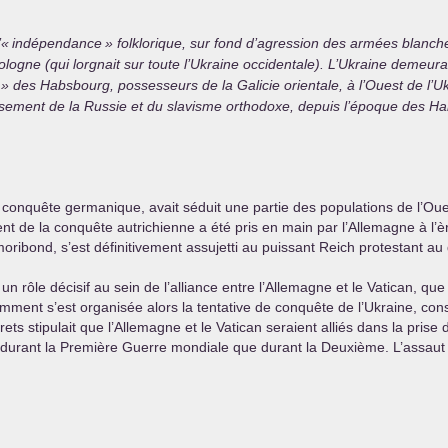
’«
indépendance
» folklorique, sur fond d’agression des armées blanch
Pologne (qui lorgnait sur toute l’Ukraine occidentale). L’Ukraine demeurait
» des Habsbourg, possesseurs de la Galicie orientale, à l’Ouest de l’U
issement de la Russie et du slavisme orthodoxe, depuis l’époque des H
a conquête germanique, avait séduit une partie des populations de l’Ou
nt de la conquête autrichienne a été pris en main par l’Allemagne à l’èr
oribond, s’est définitivement assujetti au puissant Reich protestant au
n rôle décisif au sein de l’alliance entre l’Allemagne et le Vatican, que
mment s’est organisée alors la tentative de conquête de l’Ukraine, co
ets stipulait que l’Allemagne et le Vatican seraient alliés dans la prise
 durant la Première Guerre mondiale que durant la Deuxième. L’assaut mil