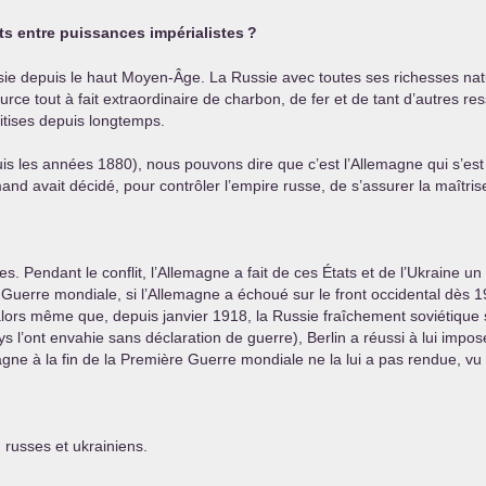
nts entre puissances impérialistes
?
ussie depuis le haut Moyen-Âge. La Russie avec toutes ses richesses nat
urce tout à fait extraordinaire de charbon, de fer et de tant d’autres r
oitises depuis longtemps.
puis les années 1880), nous pouvons dire que c’est l’Allemagne qui s’e
mand avait décidé, pour contrôler l’empire russe, de s’assurer la maîtris
s. Pendant le conflit, l’Allemagne a fait de ces États et de l’Ukraine un v
 Guerre mondiale, si l’Allemagne a échoué sur le front occidental dès 1
, alors même que, depuis janvier 1918, la Russie fraîchement soviétique
s l’ont envahie sans déclaration de guerre), Berlin a réussi à lui impose
emagne à la fin de la Première Guerre mondiale ne la lui a pas rendue, v
 russes et ukrainiens.