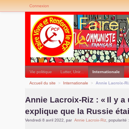
Connexion
«
l’histoire de toute soc
»
Vie politique
Lutter, Unir...
Internationale
Accueil du site
>
Internationale
>
Annie Lacroix-Riz
Annie Lacroix-Riz : «
Il y 
explique que la Russie éta
Vendredi 8 avril 2022
,
par
Annie Lacroix-Riz
,
popularité 