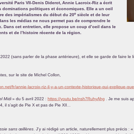
versité Paris
VII
-Denis Diderot, Annie Lacroix-Riz a écrit
es dominations politiques et économiques. Elle a un oeil
e
oire des impérialismes du début du 20
siècle et de leur
 dans les médias ne nous permet pas de comprendre le
x. Dans cet entretien, elle propose un coup d’oeil dans le
s et de l’histoire récente de la région.
 2022 (sans parler de la phase antérieure), et elle se garde de faire le li
tes, sur le site de Michel Collon,
on.net/fr/annie-lacroix-riz-il-y-a-un-contexte-historique-qui-explique-que
l Midi
» du 5 avril 2022 :
https://youtu.be/nsh7RuhyAhg
. Je me suis ap
, il s’agit de Pie X et pas de Pie
XII
...
ssie sans œillères
. J’y ai rédigé un article, naturellement plus précis : «