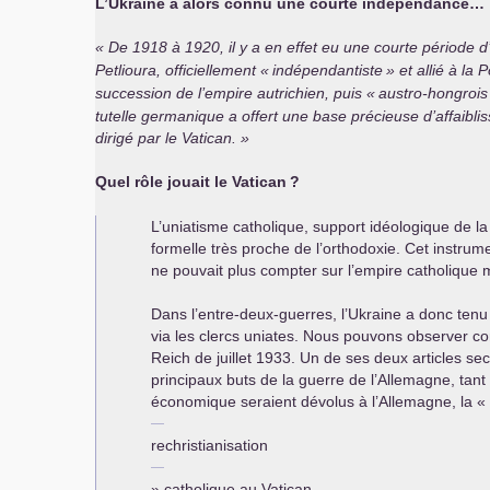
L’Ukraine a alors connu une courte indépendance…
De 1918 à 1920, il y a en effet eu une courte période d
Petlioura, officiellement «
indépendantiste
» et allié à la 
succession de l’empire autrichien, puis «
austro-hongrois
tutelle germanique a offert une base précieuse d’affaibl
dirigé par le Vatican.
Quel rôle jouait le Vatican
?
L’uniatisme catholique, support idéologique de l
formelle très proche de l’orthodoxie. Cet instrume
ne pouvait plus compter sur l’empire catholique m
Dans l’entre-deux-guerres, l’Ukraine a donc tenu u
via les clercs uniates. Nous pouvons observer co
Reich de juillet 1933. Un de ses deux articles secr
principaux buts de la guerre de l’Allemagne, tant
économique seraient dévolus à l’Allemagne, la «
rechristianisation
» catholique au Vatican.