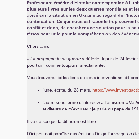
Professeure émérite d’Histoire contemporaine à l’uni
plusieurs livres sur les deux guerres mondiales et l
avisé sur la situation en Ukraine au regard de l’hist
continuation. Ce qui nous est raconté trop souvent
conflit et donc, de chercher une solution pour la pai
rétroviseur utile pour la compréhension des événement
Chers amis,
«
La propagande de guerre
» déferle depuis le 24 février
pourtant, comme toujours, si éclairante.
Vous trouverez ici les liens de deux interventions, différen
l’une, écrite, du 28 mars,
https://www.investigacti
l’autre sous forme d’interview à l’émission «
Miche
auditeurs de m’excuser : je parle du pape de 1914
Il va de soi que la diffusion est libre.
D’ici peu doit paraître aux éditions Delga l’ouvrage
La Ru