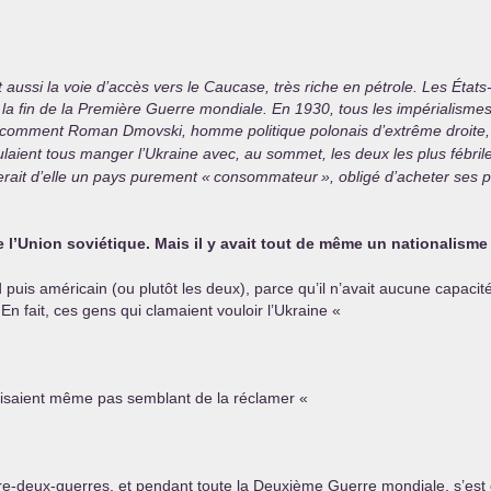
aussi la voie d’accès vers le Caucase, très riche en pétrole. Les États
 fin de la Première Guerre mondiale. En 1930, tous les impérialismes 
é comment Roman Dmovski, homme politique polonais d’extrême droite, 
ulaient tous manger l’Ukraine avec, au sommet, les deux les plus fébrilem
ferait d’elle un pays purement «
consommateur
», obligé d’acheter ses pr
e l’Union soviétique. Mais il y avait tout de même un nationalisme
puis américain (ou plutôt les deux), parce qu’il n’avait aucune capacité
En fait, ces gens qui clamaient vouloir l’Ukraine «
faisaient même pas semblant de la réclamer «
ntre-deux-guerres, et pendant toute la Deuxième Guerre mondiale, s’es