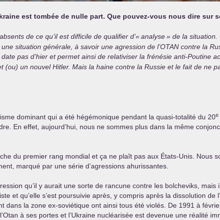
Ukraine est tombée de nulle part. Que pouvez-vous nous dire sur 
sents de ce qu’il est difficile de qualifier d’«
analyse
» de la situation
une situation générale, à savoir une agression de l’
OTAN
contre la Rus
te pas d’hier et permet ainsi de relativiser la frénésie anti-Poutine ac
 (ou) un nouvel Hitler. Mais la haine contre la Russie et le fait de ne 
e
lisme dominant qui a été hégémonique pendant la quasi-totalité du 20
erdre. En effet, aujourd’hui, nous ne sommes plus dans la même conjon
oche du premier rang mondial et ça ne plaît pas aux États-Unis. Nous
ment, marqué par une série d’agressions ahurissantes.
ssion qu’il y aurait une sorte de rancune contre les bolcheviks, mais i
ste et qu’elle s’est poursuivie après, y compris après la dissolution de
nt dans la zone ex-soviétique ont ainsi tous été violés. De 1991 à fév
l’Otan à ses portes et l’Ukraine nucléarisée est devenue une réalité im