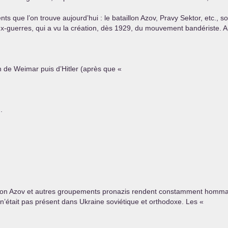
ts que l’on trouve aujourd’hui : le bataillon Azov, Pravy Sektor, etc., so
-guerres, qui a vu la création, dès 1929, du mouvement bandériste. A
ch de Weimar puis d’Hitler (après que «
.
ataillon Azov et autres groupements pronazis rendent constamment homma
l n’était pas présent dans Ukraine soviétique et orthodoxe. Les «