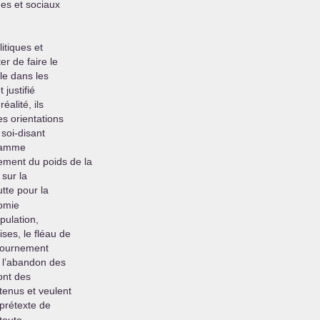
es et sociaux
itiques et
er de faire le
ole dans les
 justifié
éalité, ils
s orientations
soi-disant
gramme
ement du poids de la
 sur la
utte pour la
nomie
pulation,
ses, le fléau de
détournement
, l’abandon des
ont des
tenus et veulent
 prétexte de