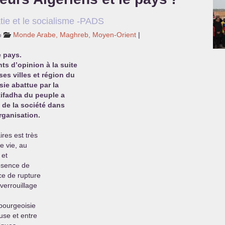
ie et le socialisme -
PADS
%
Monde Arabe, Maghreb, Moyen-Orient
|
e pays.
s d’opinion à la suite
es villes et région du
sie abattue par la
ntifadha du peuple a
 de la société dans
organisation.
res est très
de vie, au
 et
absence de
nce de rupture
 verrouillage
 bourgeoisie
euse et entre