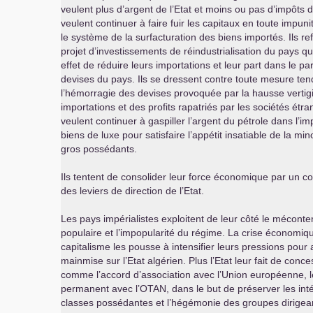
veulent plus d’argent de l’Etat et moins ou pas d’impôts du
veulent continuer à faire fuir les capitaux en toute impuni
le système de la surfacturation des biens importés. Ils re
projet d’investissements de réindustrialisation du pays qu
effet de réduire leurs importations et leur part dans le p
devises du pays. Ils se dressent contre toute mesure ten
l’hémorragie des devises provoquée par la hausse verti
importations et des profits rapatriés par les sociétés étra
veulent continuer à gaspiller l’argent du pétrole dans l’im
biens de luxe pour satisfaire l’appétit insatiable de la min
gros possédants.
Ils tentent de consolider leur force économique par un co
des leviers de direction de l’Etat.
Les pays impérialistes exploitent de leur côté le mécont
populaire et l’impopularité du régime. La crise économi
capitalisme les pousse à intensifier leurs pressions pour 
mainmise sur l’Etat algérien. Plus l’Etat leur fait de conce
comme l’accord d’association avec l’Union européenne, l
permanent avec l’
OTAN
, dans le but de préserver les int
classes possédantes et l’hégémonie des groupes dirigea