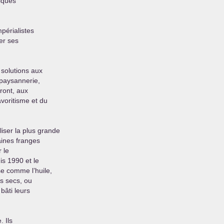
tiques
mpérialistes
ler ses
 solutions aux
 paysannerie,
ront, aux
voritisme et du
iser la plus grande
taines franges
 le
s 1990 et le
se comme l’huile,
es secs, ou
bâti leurs
. Ils