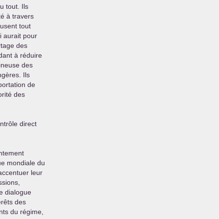
 tout. Ils
té à travers
fusent tout
i aurait pour
artage des
dant à réduire
gineuse des
ngères. Ils
portation de
orité des
ntrôle direct
entement
que mondiale du
accentuer leur
ssions,
e dialogue
érêts des
nts du régime,