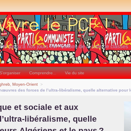
iété jusqu’à nos jours est l’histoire de la lutte de classes
S’organiser
Comprendre...
Vie du site
hreb, Moyen-Orient
>
vres des forces de l’ultra-libéralisme, quelle alternative pour le
ue et sociale et aux
ultra-libéralisme, quelle
leurs Algériens et le pays
?