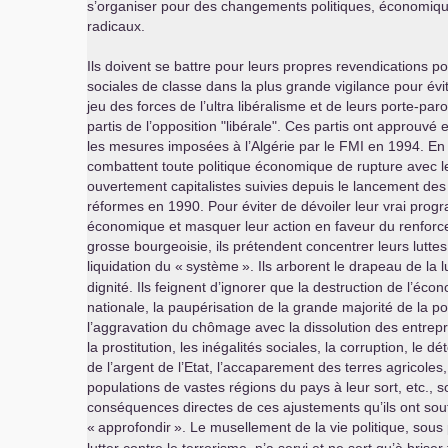
s’organiser pour des changements politiques, économiqu
radicaux.
Ils doivent se battre pour leurs propres revendications pol
sociales de classe dans la plus grande vigilance pour évit
jeu des forces de l’ultra libéralisme et de leurs porte-par
partis de l’opposition "libérale". Ces partis ont approuvé et
les mesures imposées à l’Algérie par le
FMI
en 1994. En r
combattent toute politique économique de rupture avec le
ouvertement capitalistes suivies depuis le lancement des 
réformes en 1990. Pour éviter de dévoiler leur vrai pro
économique et masquer leur action en faveur du renforc
grosse bourgeoisie, ils prétendent concentrer leurs luttes
liquidation du «
système
». Ils arborent le drapeau de la l
dignité. Ils feignent d’ignorer que la destruction de l’éco
nationale, la paupérisation de la grande majorité de la po
l’aggravation du chômage avec la dissolution des entrepri
la prostitution, les inégalités sociales, la corruption, le 
de l’argent de l’Etat, l’accaparement des terres agricoles
populations de vastes régions du pays à leur sort, etc., s
conséquences directes de ces ajustements qu’ils ont sou
«
approfondir
». Le musellement de la vie politique, sous