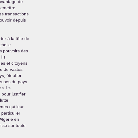
davantage de
 remettre
es transactions
ouvoir depuis
er à la tête de
chelle
es pouvoirs des
Ils
nes et citoyens
he de vastes
ys, étouffer
ieuses du pays
s. Ils
pour justifier
 lutte
mmes qui leur
particulier
’Algérie en
mise sur toute