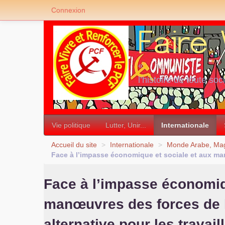
Connexion
«
l’histoire de toute soc
»
Vie politique
Lutter, Unir...
Internationale
Accueil du site
>
Internationale
>
Monde Arabe, Mag
Face à l’impasse économique et sociale et aux manœu
Face à l’impasse économiq
manœuvres des forces de l’
alternative pour les travail