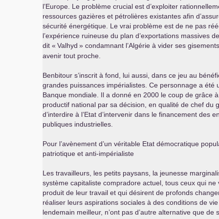
l’Europe. Le problème crucial est d’exploiter rationnellem
ressources gazières et pétrolières existantes afin d’assu
sécurité énergétique. Le vrai problème est de ne pas réé
l’expérience ruineuse du plan d’exportations massives de
dit «
Valhyd
» condamnant l’Algérie à vider ses gisement
avenir tout proche.
Benbitour s’inscrit à fond, lui aussi, dans ce jeu au bénéf
grandes puissances impérialistes. Ce personnage a été
Banque mondiale. Il a donné en 2000 le coup de grâce à 
productif national par sa décision, en qualité de chef d
d’interdire à l’Etat d’intervenir dans le financement des e
publiques industrielles.
Pour l’avènement d’un véritable Etat démocratique popul
patriotique et anti-impérialiste
Les travailleurs, les petits paysans, la jeunesse marginali
système capitaliste compradore actuel, tous ceux qui ne 
produit de leur travail et qui désirent de profonds chan
réaliser leurs aspirations sociales à des conditions de vi
lendemain meilleur, n’ont pas d’autre alternative que de se