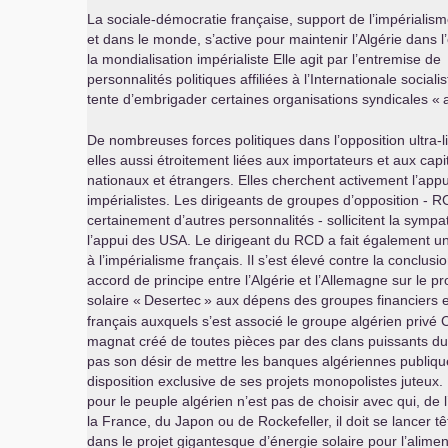
La sociale-démocratie française, support de l’impérialism
et dans le monde, s’active pour maintenir l’Algérie dans l’
la mondialisation impérialiste Elle agit par l’entremise de
personnalités politiques affiliées à l’Internationale socialis
tente d’embrigader certaines organisations syndicales «
De nombreuses forces politiques dans l’opposition ultra-l
elles aussi étroitement liées aux importateurs et aux capit
nationaux et étrangers. Elles cherchent activement l’app
impérialistes. Les dirigeants de groupes d’opposition -
R
certainement d’autres personnalités - sollicitent la sympa
l’appui des
USA
. Le dirigeant du
RCD
a fait également un 
à l’impérialisme français. Il s’est élevé contre la conclusi
accord de principe entre l’Algérie et l’Allemagne sur le pr
solaire «
Desertec
» aux dépens des groupes financiers et
français auxquels s’est associé le groupe algérien privé C
magnat créé de toutes pièces par des clans puissants d
pas son désir de mettre les banques algériennes publiqu
disposition exclusive de ses projets monopolistes juteux.
pour le peuple algérien n’est pas de choisir avec qui, de 
la France, du Japon ou de Rockefeller, il doit se lancer t
dans le projet gigantesque d’énergie solaire pour l’alimen