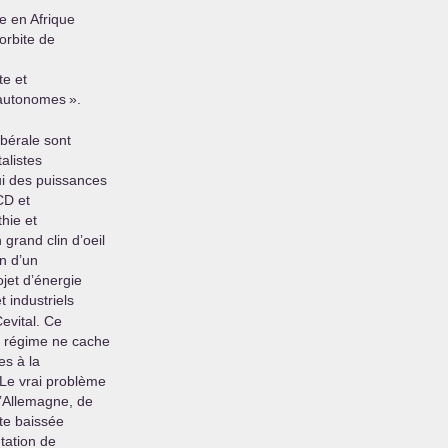
e en Afrique
orbite de
te et
autonomes
».
ibérale sont
alistes
ui des puissances
CD
et
thie et
grand clin d’oeil
on d’un
ojet d’énergie
 industriels
evital. Ce
u régime ne cache
es à la
 Le vrai problème
l’Allemagne, de
ête baissée
tation de