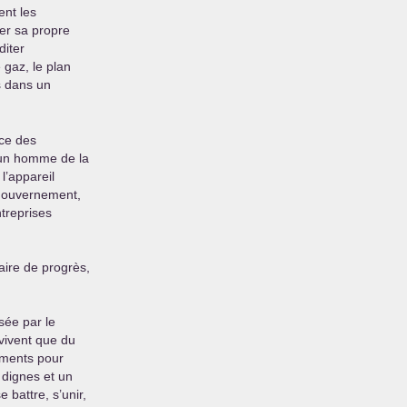
ent les
rer sa propre
diter
 gaz, le plan
s dans un
ice des
 un homme de la
l’appareil
u gouvernement,
ntreprises
aire de progrès,
sée par le
vivent que du
gements pour
e dignes et un
 battre, s’unir,