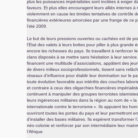
plus les puissances impérialistes sont incitées à exiger 
faveurs. Et plus elles encouragent leurs alliés internes à
violemment en cause les timides tentatives de contrôle d
financières extérieures amorcées par une frange de ce p
l’été 2009.
Le but de leurs pressions ouvertes ou cachées est de port
l’Etat des valets à leurs bottes pour piller à plus grande é
encore les richesses du pays. Ils travaillent à renforcer l
clans disposés à se mettre sans hésitation à leur service. 
financent une multitude d’associations, appâtent des jeu
de divers milieux socioprofessionnels, tissent sans relâc
réseaux d’influence pour établir leur domination sur le pa
toute évolution favorable aux intérêts des couches labor
et contraire à ceux des oligarchies financières impérialiste
continuent à manipuler des groupes terroristes islamistes 
leurs ingérences militaires dans la région au nom de «
la
internationale contre le terrorisme
». Ils appuient les ho
ouvriront toutes les portes du pays et leur permettront en 
d’installer des bases militaires. Ils espèrent transformer l
néo-colonie et renforcer par son intermédiaire leur main
l’Afrique.