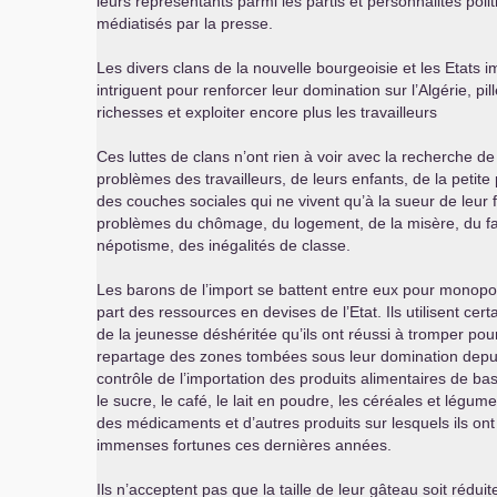
leurs représentants parmi les partis et personnalités poli
médiatisés par la presse.
Les divers clans de la nouvelle bourgeoisie et les Etats i
intriguent pour renforcer leur domination sur l’Algérie, pil
richesses et exploiter encore plus les travailleurs
Ces luttes de clans n’ont rien à voir avec la recherche de
problèmes des travailleurs, de leurs enfants, de la petite
des couches sociales qui ne vivent qu’à la sueur de leur f
problèmes du chômage, du logement, de la misère, du fa
népotisme, des inégalités de classe.
Les barons de l’import se battent entre eux pour monopol
part des ressources en devises de l’Etat. Ils utilisent cer
de la jeunesse déshéritée qu’ils ont réussi à tromper pour
repartage des zones tombées sous leur domination depui
contrôle de l’importation des produits alimentaires de ba
le sucre, le café, le lait en poudre, les céréales et légum
des médicaments et d’autres produits sur lesquels ils ont 
immenses fortunes ces dernières années.
Ils n’acceptent pas que la taille de leur gâteau soit réduite