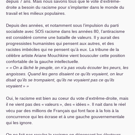
depuis 7 ans. Mais nous savons tous que le vote d’extrême-
droite a besoin du racisme pour s’implanter dans le monde du
travail et les milieux populaires.
Depuis des années, et notamment sous l’impulsion du parti
socialiste avec
SOS
racisme dans les années 80, l’antiracisme
est considéré comme une bataille de valeurs. Il y aurait des
progressistes humanistes qui pensent aux autres, et des
racistes imbéciles qui ne pensent qu’à eux. La tribune de la
célèbre artiste Ariane Mouchkine vient bousculer cette position
confortable de la gauche intellectuelle.
«
On a lâché le peuple, on n’a pas voulu écouter les peurs, les
angoisses. Quand les gens disaient ce qu’ils voyaient, on leur
disait qu’ils se trompaient, qu’ils ne voyaient pas ce qu’ils
voyaient
»
Oui, le racisme est bien au coeur du vote d’extrême-droite, mais
il ne vient pas des «
valeurs
», des «
idées
». Il nait dans le réel
vécu par des millions de Français qui font face à la fois à la
concurrence qui les écrase et à une gauche gouvernementale
qui les ignore.
On ne fait pas reculer le racisme en dénonçant les électeurs