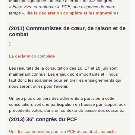
Malakoff signataires du texte alternatif du 34
congrès
«
Faire vivre et renforcer le
PCF
, une exigence de notre
temps
»
.
lire la déclaration complète et les signataires
(2011) Communistes de cœur, de raison et de
combat
!
La déclaration complète
Les résultats de la consultation des 16, 17 et 18 juin sont
maintenant connus. Les enjeux sont importants et il nous
faut donc les examiner pour en tirer les enseignements qui
nous seront utiles pour l’avenir.
Un peu plus d’un tiers des adhérents a participé à cette
consultation, soit une participation en hausse par rapport aux
précédents votes, dans un contexte de baisse des cotisants.
... lire la suite
e
(2013) 36
congrès du
PCF
Unir les communistes pour un
PCF
de combat, marxiste,