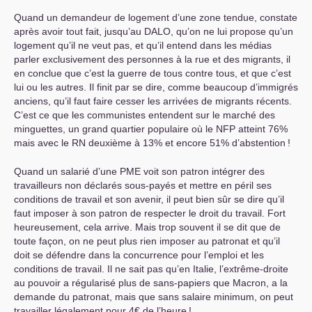
Quand un demandeur de logement d’une zone tendue, constate
après avoir tout fait, jusqu’au
DALO
, qu’on ne lui propose qu’un
logement qu’il ne veut pas, et qu’il entend dans les médias
parler exclusivement des personnes à la rue et des migrants, il
en conclue que c’est la guerre de tous contre tous, et que c’est
lui ou les autres. Il finit par se dire, comme beaucoup d’immigrés
anciens, qu’il faut faire cesser les arrivées de migrants récents.
C’est ce que les communistes entendent sur le marché des
minguettes, un grand quartier populaire où le
NFP
atteint 76%
mais avec le
RN
deuxième à 13% et encore 51% d’abstention
!
Quand un salarié d’une
PME
voit son patron intégrer des
travailleurs non déclarés sous-payés et mettre en péril ses
conditions de travail et son avenir, il peut bien sûr se dire qu’il
faut imposer à son patron de respecter le droit du travail. Fort
heureusement, cela arrive. Mais trop souvent il se dit que de
toute façon, on ne peut plus rien imposer au patronat et qu’il
doit se défendre dans la concurrence pour l’emploi et les
conditions de travail. Il ne sait pas qu’en Italie, l’extrême-droite
au pouvoir a régularisé plus de sans-papiers que Macron, a la
demande du patronat, mais que sans salaire minimum, on peut
travailler légalement pour 4€ de l’heure
!