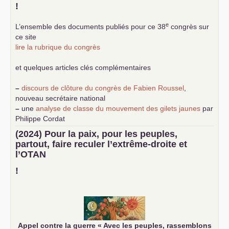
!
e
L’ensemble des documents publiés pour ce 38
congrès sur
ce site
lire la rubrique du congrès
et quelques articles clés complémentaires
–
discours de clôture du congrès de Fabien Roussel
,
nouveau secrétaire national
–
une
analyse de classe du mouvement des gilets jaunes
par
Philippe Cordat
–
un texte de Jean-Claude Delaunay
le marxisme est la
(2024) Pour la paix, pour les peuples,
science sociale de notre temps
partout, faire reculer l’extrême-droite et
–
un appel
proposé aux partis communistes et ouvrier
l’
OTAN
d’Europe
–
demandez
le numéro 10 de la revue Unir les Communistes
!
–
les
cinq chantiers pour contribuer au débat sur le projet
communiste
Appel contre la guerre «
Avec les peuples, rassemblons