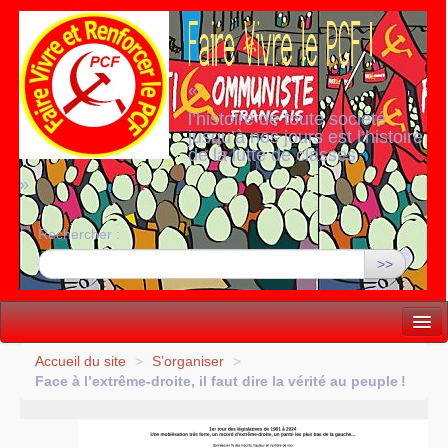
«
l’histoire de toute société
jusqu’à nos jours est l’histoire
de la lutte de classes
»
Rechercher :
>>
Vie politique
Accueil du site
>
S’organiser
>
Face à l’extrême-droite, il faut dire la vérité au peuple
!
Lutter, Unir...
Internationale