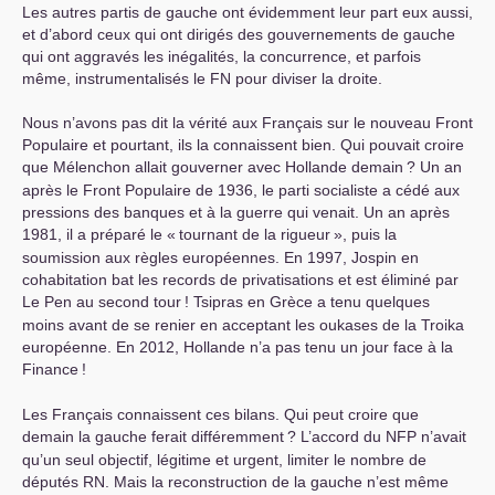
Les autres partis de gauche ont évidemment leur part eux aussi,
et d’abord ceux qui ont dirigés des gouvernements de gauche
qui ont aggravés les inégalités, la concurrence, et parfois
même, instrumentalisés le
FN
pour diviser la droite.
Nous n’avons pas dit la vérité aux Français sur le nouveau Front
Populaire et pourtant, ils la connaissent bien. Qui pouvait croire
que Mélenchon allait gouverner avec Hollande demain
? Un an
après le Front Populaire de 1936, le parti socialiste a cédé aux
pressions des banques et à la guerre qui venait. Un an après
1981, il a préparé le «
tournant de la rigueur
», puis la
soumission aux règles européennes. En 1997, Jospin en
cohabitation bat les records de privatisations et est éliminé par
Le Pen au second tour
! Tsipras en Grèce a tenu quelques
moins avant de se renier en acceptant les oukases de la Troika
européenne. En 2012, Hollande n’a pas tenu un jour face à la
Finance
!
Les Français connaissent ces bilans. Qui peut croire que
demain la gauche ferait différemment
? L’accord du
NFP
n’avait
qu’un seul objectif, légitime et urgent, limiter le nombre de
députés
RN
. Mais la reconstruction de la gauche n’est même