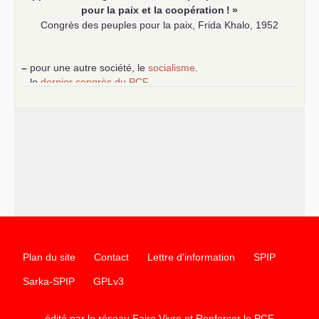
pour la paix et la coopération
!
»
Congrès des peuples pour la paix, Frida Khalo, 1952
–
pour une autre société, le
socialisme
.
–
le
dernier congrès du
PCF
e
–
contribution de jeunes communistes au 39
congrès :
Six
chantiers pour affirmer l’ambition révolutionnaire du
PCF
–
un texte de Jean-Claude Delaunay
le marxisme est la
science sociale de notre temps
–
un appel
proposé aux partis communistes et ouvrier
d’Europe
–
les
cinq chantiers pour contribuer au débat sur le projet
communiste
Plan du site
Contact
Lettre d'information
SPIP
Sarka-SPIP
GPLv3
édité par le réseau Faire Vivre et Renforcer le
PCF