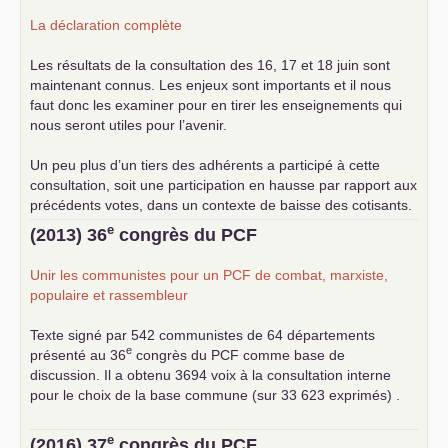
La déclaration complète
Les résultats de la consultation des 16, 17 et 18 juin sont
maintenant connus. Les enjeux sont importants et il nous
faut donc les examiner pour en tirer les enseignements qui
nous seront utiles pour l’avenir.
Un peu plus d’un tiers des adhérents a participé à cette
consultation, soit une participation en hausse par rapport aux
précédents votes, dans un contexte de baisse des cotisants.
... lire la suite
e
(2013) 36
congrès du
PCF
Unir les communistes pour un
PCF
de combat, marxiste,
populaire et rassembleur
Texte signé par 542 communistes de 64 départements
e
présenté au 36
congrès du
PCF
comme base de
discussion. Il a obtenu 3694 voix à la consultation interne
pour le choix de la base commune (sur 33 623 exprimés) .
e
(2016) 37
congrès du
PCF