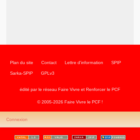
–
un texte de Jean-Claude Delaunay
le marxisme est la
science sociale de notre temps
–
un appel
proposé aux partis communistes et ouvrier
d’Europe
–
les
cinq chantiers pour contribuer au débat sur le projet
communiste
Plan du site
Contact
Lettre d'information
SPIP
Sarka-SPIP
GPLv3
édité par le réseau Faire Vivre et Renforcer le
PCF
© 2005-2026 Faire Vivre le
PCF
!
Connexion