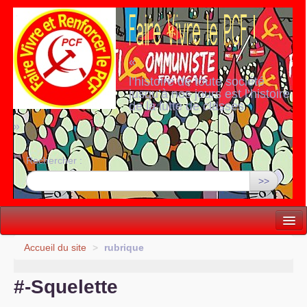
«
l’histoire de toute société
jusqu’à nos jours est l’histoire
de la lutte de classes
»
Rechercher :
>>
Vie politique
Accueil du site
>
rubrique
Lutter, Unir...
#-Squelette
Internationale