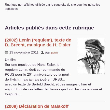
Rubrique non affichée utilisée par le squelette du site pour les noisettes
S’organiser
spéciales
Comprendre...
Vie du site
Articles publiés dans cette rubrique
(2002) Lenin (requiem), texte de
B. Brecht, musique de H. Eisler
19 novembre 2011
,
par
pam
Un film
Sur une musique de Hans Eisler, le
requiem Lenin, écrit sur commande du
e
PCUS
pour le 20
anniversaire de la mort
de Illytch, mais jamais joué en
URSS
...
avec un texte de Bertold Brecht, et des images d’hier et
aujourd’hui de ces luttes de classes qui font l’histoire encore et
toujours...
(2009) Déclaration de Malakoff