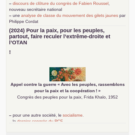
–
discours de clôture du congrès de Fabien Roussel
,
nouveau secrétaire national
–
une
analyse de classe du mouvement des gilets jaunes
par
Philippe Cordat
–
un texte de Jean-Claude Delaunay
le marxisme est la
(2024) Pour la paix, pour les peuples,
science sociale de notre temps
partout, faire reculer l’extrême-droite et
–
un appel
proposé aux partis communistes et ouvrier
l’
OTAN
d’Europe
–
demandez
le numéro 10 de la revue Unir les Communistes
!
–
les
cinq chantiers pour contribuer au débat sur le projet
communiste
Appel contre la guerre «
Avec les peuples, rassemblons
pour la paix et la coopération
!
»
Congrès des peuples pour la paix, Frida Khalo, 1952
–
pour une autre société, le
socialisme
.
–
le
dernier congrès du
PCF
e
–
contribution de jeunes communistes au 39
congrès :
Six
chantiers pour affirmer l’ambition révolutionnaire du
PCF