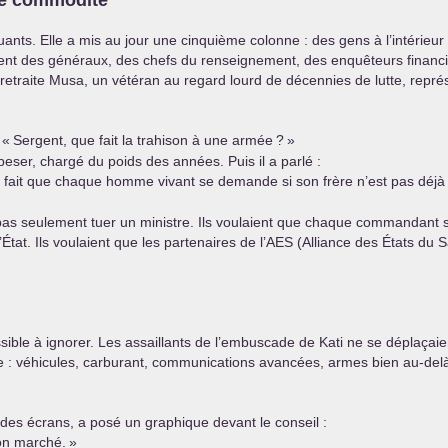
 de commodité
ants. Elle a mis au jour une cinquième colonne : des gens à l’intérieur 
aient des généraux, des chefs du renseignement, des enquêteurs financ
etraite Musa, un vétéran au regard lourd de décennies de lutte, représ
 «
Sergent, que fait la trahison à une armée
?
»
 peser, chargé du poids des années. Puis il a parlé :
n fait que chaque homme vivant se demande si son frère n’est pas déjà 
ient pas seulement tuer un ministre. Ils voulaient que chaque commandan
tat. Ils voulaient que les partenaires de l’
AES
(Alliance des États du S
le à ignorer. Les assaillants de l’embuscade de Kati ne se déplaçai
e : véhicules, carburant, communications avancées, armes bien au-del
r des écrans, a posé un graphique devant le conseil :
bon marché.
»