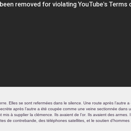
re. Elles se sont refermées dans le silence. Une route après l’autre a 
ecrète après l’autre a été coupée comme une veine sectionnée dans un cor
s à supplier la clémence. Ils avaient de l’or. Ils avaient des armes. I
utes de contrebande, des téléphones satellites, et le soutien d’hommes