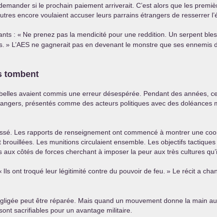
nder si le prochain paiement arriverait. C’est alors que les première
utres encore voulaient accuser leurs parrains étrangers de resserrer l’
ants : «
Ne prenez pas la mendicité pour une reddition. Un serpent ble
s.
» L’
AES
ne gagnerait pas en devenant le monstre que ses ennemis dé
s tombent
 rebelles avaient commis une erreur désespérée. Pendant des années, c
angers, présentés comme des acteurs politiques avec des doléances mé
issé. Les rapports de renseignement ont commencé à montrer une coord
nt brouillées. Les munitions circulaient ensemble. Les objectifs tactiq
 aux côtés de forces cherchant à imposer la peur aux très cultures qu’
«
Ils ont troqué leur légitimité contre du pouvoir de feu.
» Le récit a chan
gligée peut être réparée. Mais quand un mouvement donne la main au terr
ont sacrifiables pour un avantage militaire.