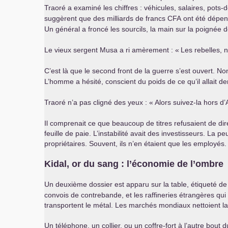
Traoré a examiné les chiffres : véhicules, salaires, pot
suggèrent que des milliards de francs
CFA
ont été dépens
Un général a froncé les sourcils, la main sur la poignée 
Le vieux sergent Musa a ri amèrement : «
Les rebelles, 
C’est là que le second front de la guerre s’est ouvert. No
L’homme a hésité, conscient du poids de ce qu’il allait d
Traoré n’a pas cligné des yeux : «
Alors suivez-la hors d’
Il comprenait ce que beaucoup de titres refusaient de dire
feuille de paie. L’instabilité avait des investisseurs. La
propriétaires. Souvent, ils n’en étaient que les employés.
Kidal, or du sang : l’économie de l’ombre
Un deuxième dossier est apparu sur la table, étiqueté de 
convois de contrebande, et les raffineries étrangères qui 
transportent le métal. Les marchés mondiaux nettoient la
Un téléphone, un collier, ou un coffre-fort à l’autre bout 