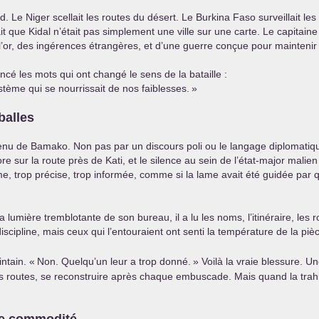
ud. Le Niger scellait les routes du désert. Le Burkina Faso surveillait le
 que Kidal n’était pas simplement une ville sur une carte. Le capitaine I
l’or, des ingérences étrangères, et d’une guerre conçue pour maintenir l
 les mots qui ont changé le sens de la bataille :
tème qui se nourrissait de nos faiblesses.
»
balles
enu de Bamako. Non pas par un discours poli ou le langage diplomatiqu
re sur la route près de Kati, et le silence au sein de l’état-major malien 
ntime, trop précise, trop informée, comme si la lame avait été guidée pa
 lumière tremblotante de son bureau, il a lu les noms, l’itinéraire, les r
scipline, mais ceux qui l’entouraient ont senti la température de la piè
intain. «
Non. Quelqu’un leur a trop donné.
» Voilà la vraie blessure. 
 ses routes, se reconstruire après chaque embuscade. Mais quand la tra