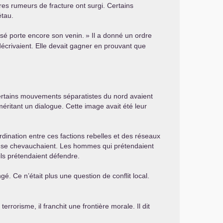
s rumeurs de fracture ont surgi. Certains
étau.
ssé porte encore son venin.
» Il a donné un ordre
crivaient. Elle devait gagner en prouvant que
ertains mouvements séparatistes du nord avaient
ritant un dialogue. Cette image avait été leur
ination entre ces factions rebelles et des réseaux
ues se chevauchaient. Les hommes qui prétendaient
ils prétendaient défendre.
gé. Ce n’était plus une question de conflit local.
orisme, il franchit une frontière morale. Il dit