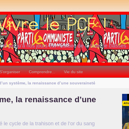
iété jusqu’à nos jours est l’histoire de la lutte de classes
S’organiser
Comprendre...
Vie du site
 d’un système, la renaissance d’une souveraineté
ème, la renaissance d’une
le cycle de la trahison et de l’or du sang