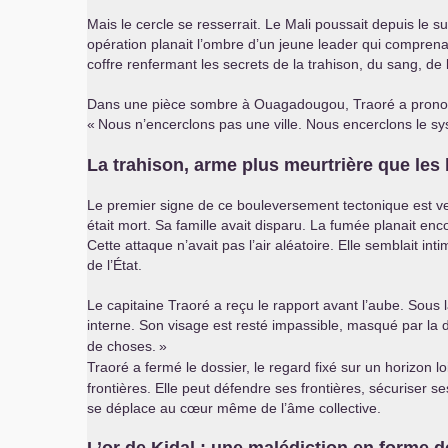
Mais le cercle se resserrait. Le Mali poussait depuis le s
opération planait l’ombre d’un jeune leader qui comprenait
coffre renfermant les secrets de la trahison, du sang, de 
Dans une pièce sombre à Ouagadougou, Traoré a prononcé
«
Nous n’encerclons pas une ville. Nous encerclons le sys
La trahison, arme plus meurtrière que les 
Le premier signe de ce bouleversement tectonique est v
était mort. Sa famille avait disparu. La fumée planait enco
Cette attaque n’avait pas l’air aléatoire. Elle semblait i
de l’État.
Le capitaine Traoré a reçu le rapport avant l’aube. Sous la
interne. Son visage est resté impassible, masqué par la di
de choses.
»
Traoré a fermé le dossier, le regard fixé sur un horizon lo
frontières. Elle peut défendre ses frontières, sécuriser
se déplace au cœur même de l’âme collective.