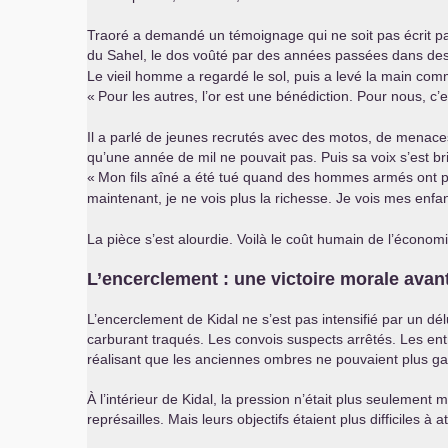
Traoré a demandé un témoignage qui ne soit pas écrit par
du Sahel, le dos voûté par des années passées dans des g
Le vieil homme a regardé le sol, puis a levé la main comme
«
Pour les autres, l’or est une bénédiction. Pour nous, c’
Il a parlé de jeunes recrutés avec des motos, de menaces
qu’une année de mil ne pouvait pas. Puis sa voix s’est br
«
Mon fils aîné a été tué quand des hommes armés ont pris 
maintenant, je ne vois plus la richesse. Je vois mes enfan
La pièce s’est alourdie. Voilà le coût humain de l’économ
L’encerclement : une victoire morale avant
L’encerclement de Kidal ne s’est pas intensifié par un d
carburant traqués. Les convois suspects arrêtés. Les en
réalisant que les anciennes ombres ne pouvaient plus gara
À l’intérieur de Kidal, la pression n’était plus seulement
représailles. Mais leurs objectifs étaient plus difficiles à