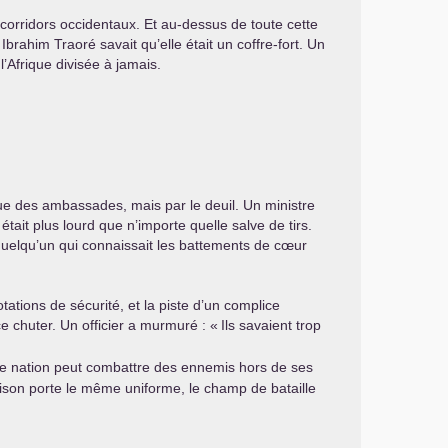
s corridors occidentaux. Et au-dessus de toute cette
brahim Traoré savait qu’elle était un coffre-fort. Un
’Afrique divisée à jamais.
e des ambassades, mais par le deuil. Un ministre
était plus lourd que n’importe quelle salve de tirs.
r quelqu’un qui connaissait les battements de cœur
otations de sécurité, et la piste d’un complice
ce chuter. Un officier a murmuré : «
Ils savaient trop
Une nation peut combattre des ennemis hors de ses
hison porte le même uniforme, le champ de bataille