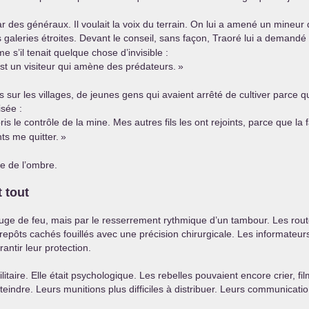
 des généraux. Il voulait la voix du terrain. On lui a amené un mineu
aleries étroites. Devant le conseil, sans façon, Traoré lui a demandé 
 s’il tenait quelque chose d’invisible :
est un visiteur qui amène des prédateurs.
»
 sur les villages, de jeunes gens qui avaient arrêté de cultiver parce 
isée :
le contrôle de la mine. Mes autres fils les ont rejoints, parce que la f
ts me quitter.
»
ie de l’ombre.
 tout
éluge de feu, mais par le resserrement rythmique d’un tambour. Les rou
trepôts cachés fouillés avec une précision chirurgicale. Les informat
ntir leur protection.
 militaire. Elle était psychologique. Les rebelles pouvaient encore crier
 atteindre. Leurs munitions plus difficiles à distribuer. Leurs communicati