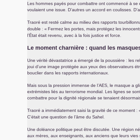
Les hommes payés pour combattre ont commencé à se dema
voulaient une issue. D’autres un accord en coulisses. D’a
Traoré est resté calme au milieu des rapports tourbillonn
double : «
Fermez les portes, mais protégez les innocent
l’État était revenu, avec à la fois justice et force.
Le moment charnière : quand les masque
Une vérité dévastatrice a émergé de la poussière : les
joui d’une image protégée aux yeux des observateurs étr
bouclier dans les rapports internationaux.
Mais sous la pression immense de l’
AES
, le masque a gl
extrémistes liés au terrorisme mondial. Les lignes se so
combattre pour la dignité régionale se tenaient désormais
Traoré a immédiatement saisi la gravité de ce moment : 
C’était une question de l’âme du Sahel.
Une doléance politique peut être discutée. Une région né
aux mères, aux enseignants, aux anciens que leurs vies s