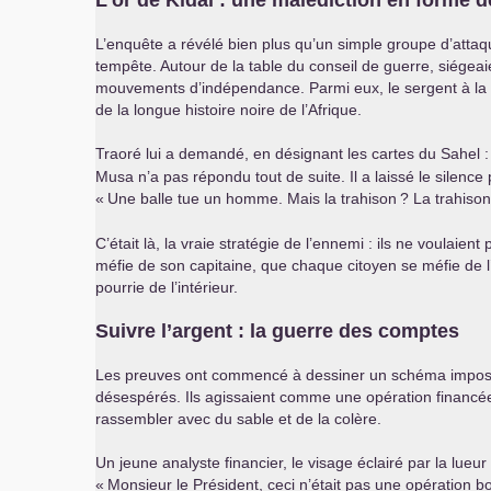
L’or de Kidal : une malédiction en forme
L’enquête a révélé bien plus qu’un simple groupe d’attaqu
tempête. Autour de la table du conseil de guerre, siége
mouvements d’indépendance. Parmi eux, le sergent à la r
de la longue histoire noire de l’Afrique.
Traoré lui a demandé, en désignant les cartes du Sahel :
Musa n’a pas répondu tout de suite. Il a laissé le silence
«
Une balle tue un homme. Mais la trahison
? La trahiso
C’était là, la vraie stratégie de l’ennemi : ils ne voula
méfie de son capitaine, que chaque citoyen se méfie de l’É
pourrie de l’intérieur.
Suivre l’argent : la guerre des comptes
Les preuves ont commencé à dessiner un schéma impossib
désespérés. Ils agissaient comme une opération financé
rassembler avec du sable et de la colère.
Un jeune analyste financier, le visage éclairé par la lueu
«
Monsieur le Président, ceci n’était pas une opération 