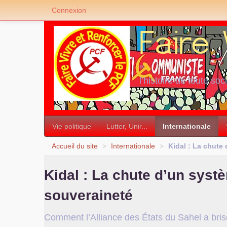
Connexion
«
l’histoire de toute soc
»
Vie politique
Lutter, Unir...
Internationale
Accueil du site
>
Internationale
>
Kidal : La chute
Kidal : La chute d’un syst
souveraineté
Comment l’Alliance des États du Sahel a brisé 