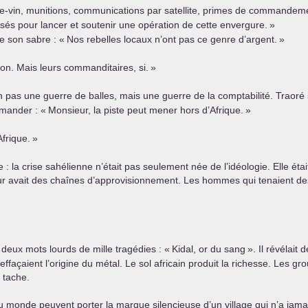
s-de-vin, munitions, communications par satellite, primes de commandem
és pour lancer et soutenir une opération de cette envergure.
»
de son sabre : «
Nos rebelles locaux n’ont pas ce genre d’argent.
»
non. Mais leurs commanditaires, si.
»
n pas une guerre de balles, mais une guerre de la comptabilité. Traoré s
emander : «
Monsieur, la piste peut mener hors d’Afrique.
»
Afrique.
»
 : la crise sahélienne n’était pas seulement née de l’idéologie. Elle éta
 peur avait des chaînes d’approvisionnement. Les hommes qui tenaient des
deux mots lourds de mille tragédies : «
Kidal, or du sang
». Il révélait
effaçaient l’origine du métal. Le sol africain produit la richesse. Les 
 tache.
du monde peuvent porter la marque silencieuse d’un village qui n’a jamais