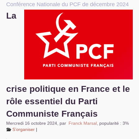
Conférence Nationale du
PCF
de décembre 2024
S’organiser
La
Comprendre...
Vie du site
crise politique en France et le
rôle essentiel du Parti
Communiste Français
Mercredi 16 octobre 2024
,
par
Franck Marsal
,
popularité : 3%
S’organiser
|