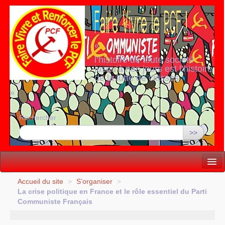
«
l’histoire de toute société
jusqu’à nos jours est l’histoire
de la lutte de classes
»
Rechercher :
>>
Vie politique
Accueil du site
>
S’organiser
>
La crise politique en France et le rôle essentiel du Parti
Lutter, Unir...
Communiste Français
Internationale