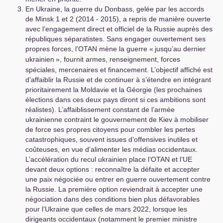
En Ukraine, la guerre du Donbass, gelée par les accords
de Minsk 1 et 2 (2014 - 2015), a repris de manière ouverte
avec l’engagement direct et officiel de la Russie auprès des
républiques séparatistes. Sans engager ouvertement ses
propres forces, l’
OTAN
mène la guerre «
jusqu’au dernier
ukrainien
», fournit armes, renseignement, forces
spéciales, mercenaires et financement. L’objectif affiché est
d’affaiblir la Russie et de continuer à s’étendre en intégrant
prioritairement la Moldavie et la Géorgie (les prochaines
élections dans ces deux pays diront si ces ambitions sont
réalistes). L’affaiblissement constant de l’armée
ukrainienne contraint le gouvernement de Kiev à mobiliser
de force ses propres citoyens pour combler les pertes
catastrophiques, souvent issues d’offensives inutiles et
coûteuses, en vue d’alimenter les médias occidentaux.
L’accélération du recul ukrainien place l’
OTAN
et l’
UE
devant deux options : reconnaître la défaite et accepter
une paix négociée ou entrer en guerre ouvertement contre
la Russie. La première option reviendrait à accepter une
négociation dans des conditions bien plus défavorables
pour l’Ukraine que celles de mars 2022, lorsque les
dirigeants occidentaux (notamment le premier ministre