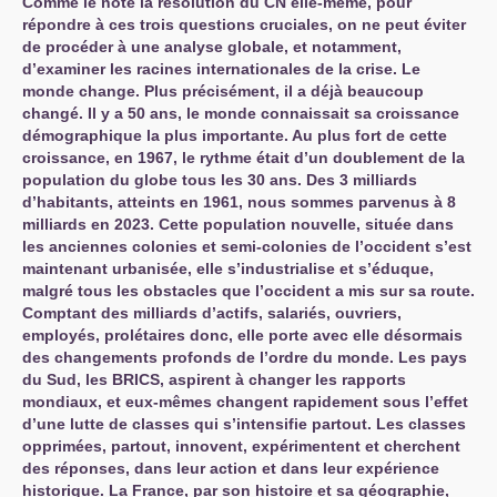
Comme le note la résolution du
CN
elle-même, pour
répondre à ces trois questions cruciales, on ne peut éviter
de procéder à une analyse globale, et notamment,
d’examiner les racines internationales de la crise. Le
monde change. Plus précisément, il a déjà beaucoup
changé. Il y a 50 ans, le monde connaissait sa croissance
démographique la plus importante. Au plus fort de cette
croissance, en 1967, le rythme était d’un doublement de la
population du globe tous les 30 ans. Des 3 milliards
d’habitants, atteints en 1961, nous sommes parvenus à 8
milliards en 2023. Cette population nouvelle, située dans
les anciennes colonies et semi-colonies de l’occident s’est
maintenant urbanisée, elle s’industrialise et s’éduque,
malgré tous les obstacles que l’occident a mis sur sa route.
Comptant des milliards d’actifs, salariés, ouvriers,
employés, prolétaires donc, elle porte avec elle désormais
des changements profonds de l’ordre du monde. Les pays
du Sud, les
BRICS
, aspirent à changer les rapports
mondiaux, et eux-mêmes changent rapidement sous l’effet
d’une lutte de classes qui s’intensifie partout. Les classes
opprimées, partout, innovent, expérimentent et cherchent
des réponses, dans leur action et dans leur expérience
historique. La France, par son histoire et sa géographie,