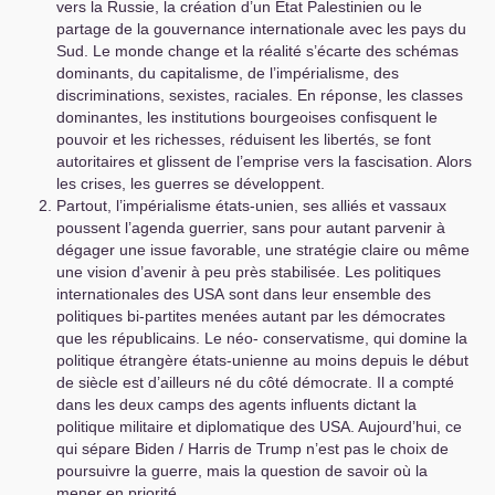
vers la Russie, la création d’un Etat Palestinien ou le
partage de la gouvernance internationale avec les pays du
Sud. Le monde change et la réalité s’écarte des schémas
dominants, du capitalisme, de l’impérialisme, des
discriminations, sexistes, raciales. En réponse, les classes
dominantes, les institutions bourgeoises confisquent le
pouvoir et les richesses, réduisent les libertés, se font
autoritaires et glissent de l’emprise vers la fascisation. Alors
les crises, les guerres se développent.
Partout, l’impérialisme états-unien, ses alliés et vassaux
poussent l’agenda guerrier, sans pour autant parvenir à
dégager une issue favorable, une stratégie claire ou même
une vision d’avenir à peu près stabilisée. Les politiques
internationales des
USA
sont dans leur ensemble des
politiques bi-partites menées autant par les démocrates
que les républicains. Le néo- conservatisme, qui domine la
politique étrangère états-unienne au moins depuis le début
de siècle est d’ailleurs né du côté démocrate. Il a compté
dans les deux camps des agents influents dictant la
politique militaire et diplomatique des
USA
. Aujourd’hui, ce
qui sépare Biden / Harris de Trump n’est pas le choix de
poursuivre la guerre, mais la question de savoir où la
mener en priorité.