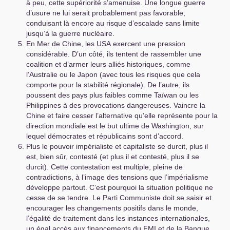
à peu, cette supériorité s’amenuise. Une longue guerre
d’usure ne lui serait probablement pas favorable,
conduisant là encore au risque d’escalade sans limite
jusqu’à la guerre nucléaire.
En Mer de Chine, les
USA
exercent une pression
considérable. D’un côté, ils tentent de rassembler une
coalition et d’armer leurs alliés historiques, comme
l’Australie ou le Japon (avec tous les risques que cela
comporte pour la stabilité régionale). De l’autre, ils
poussent des pays plus faibles comme Taïwan ou les
Philippines à des provocations dangereuses. Vaincre la
Chine et faire cesser l’alternative qu’elle représente pour la
direction mondiale est le but ultime de Washington, sur
lequel démocrates et républicains sont d’accord.
Plus le pouvoir impérialiste et capitaliste se durcit, plus il
est, bien sûr, contesté (et plus il et contesté, plus il se
durcit). Cette contestation est multiple, pleine de
contradictions, à l’image des tensions que l’impérialisme
développe partout. C’est pourquoi la situation politique ne
cesse de se tendre. Le Parti Communiste doit se saisir et
encourager les changements positifs dans le monde,
l’égalité de traitement dans les instances internationales,
un égal accès aux financements du
FMI
et de la Banque