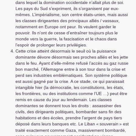
dans lequel la domination occidentale n’allait plus de soi.
Les pays du Sud s’expriment, ils s’organisent par eux-
mêmes. L’impérialisme, son centre états-unien, mais aussi
les classes dirigeantes des principaux alliés / vassaux,
notamment en Europe ont peur. Ils veulent garder le
pouvoir. Ils n’ont de cesse d’entraîner toujours plus le
monde vers la guerre, la fascisation et le chaos dans
l’espoir de prolonger leurs privilégies.
Cette crise atteint désormais le seuil où la puissance
dominante dévore désormais ses proches alliés et les jette
dans le feu. Ayant d’elle-même refusé l’accès au gaz russe
bon marché, l’Allemagne entre à son tour dans la crise et
perd ses industries emblématiques. Son système politique
est aussi gagné par la crise. A ce stade, ce qui paraissait
intangible hier (la démocratie, les constitutions, les états,
les frontières, ou des institutions comme l’
UE
…) peut être
remis en cause du jour au lendemain. Les classes
dominantes se donnent tous les droits : assassiner des
civils, des dirigeants politiques, bombarder sans fin des
habitations et des écoles, prendre l’argent de pays tiers
déposé dans leurs banques etc. Le Liban «
souverain
» est
traité exactement comme Gaza, massivement bombardé,