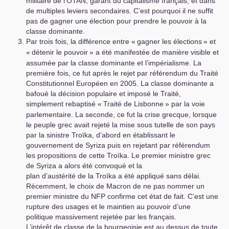
militaire de l’
OTAN
, garant du capitalisme français, et dans
de multiples leviers secondaires. C’est pourquoi il ne suffit
pas de gagner une élection pour prendre le pouvoir à la
classe dominante.
Par trois fois, la différence entre «
gagner les élections
» et
«
détenir le pouvoir
» a été manifestée de manière visible et
assumée par la classe dominante et l’impérialisme. La
première fois, ce fut après le rejet par référendum du Traité
Constitutionnel Européen en 2005. La classe dominante a
bafoué la décision populaire et imposé le Traité,
simplement rebaptisé «
Traité de Lisbonne
» par la voie
parlementaire. La seconde, ce fut la crise grecque, lorsque
le peuple grec avait rejeté la mise sous tutelle de son pays
par la sinistre Troïka, d’abord en établissant le
gouvernement de Syriza puis en rejetant par référendum
les propositions de cette Troïka. Le premier ministre grec
de Syriza a alors été convoqué et la
plan d’austérité de la Troïka a été appliqué sans délai.
Récemment, le choix de Macron de ne pas nommer un
premier ministre du
NFP
confirme cet état de fait. C’est une
rupture des usages et le maintien au pouvoir d’une
politique massivement rejetée par les français.
L’intérêt de classe de la bourgeoisie est au dessus de toute