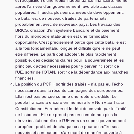
et l’acquisition d’une réelle indépendance financière. Même
après l’arrivée d’un gouvernement favorable aux classes
populaires, il faudra plusieurs années de développement,
de batailles, de nouveaux traités de partenariats,
probablement avec de nouveaux pays. Les travaux des
BRICS
, création d’un système bancaire et de paiement
hors du monopole états-unien est une formidable
opportunité. C’est précisément parce que cette bataille est
à la fois fondamentale, longue et difficile qu’elle ne peut
être différée. Le parti doit adopter, le plus rapidement
possible, des décisions claires pour la souveraineté et les
principaux actes nécessaires pour y parvenir : sortir de
l’
UE
, sortir de l’
OTAN
, sortir de la dépendance aux marchés
financiers.
La position du
PCF
«
sortir des traités
» n’a pas eu l’écho
nécessaire dans la récente campagne des européennes.
Elle n’est pas perçue comme une rupture crédible. Le
peuple français a encore en mémoire le «
Non
» au Traité
Constitutionnel Européen et le déni de ce vote par le Traité
de Lisbonne. Elle ne prend pas en compte non plus la
dérive institutionnelle de l’
UE
vers un super-gouvernement
européen, profitant de chaque crise pour accroître ses
pouvoirs et son budget, s’arrimant de manière ouverte à