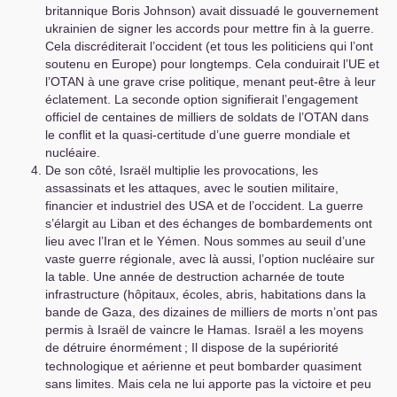
britannique Boris Johnson) avait dissuadé le gouvernement
ukrainien de signer les accords pour mettre fin à la guerre.
Cela discréditerait l’occident (et tous les politiciens qui l’ont
soutenu en Europe) pour longtemps. Cela conduirait l’
UE
et
l’
OTAN
à une grave crise politique, menant peut-être à leur
éclatement. La seconde option signifierait l’engagement
officiel de centaines de milliers de soldats de l’
OTAN
dans
le conflit et la quasi-certitude d’une guerre mondiale et
nucléaire.
De son côté, Israël multiplie les provocations, les
assassinats et les attaques, avec le soutien militaire,
financier et industriel des
USA
et de l’occident. La guerre
s’élargit au Liban et des échanges de bombardements ont
lieu avec l’Iran et le Yémen. Nous sommes au seuil d’une
vaste guerre régionale, avec là aussi, l’option nucléaire sur
la table. Une année de destruction acharnée de toute
infrastructure (hôpitaux, écoles, abris, habitations dans la
bande de Gaza, des dizaines de milliers de morts n’ont pas
permis à Israël de vaincre le Hamas. Israël a les moyens
de détruire énormément
; Il dispose de la supériorité
technologique et aérienne et peut bombarder quasiment
sans limites. Mais cela ne lui apporte pas la victoire et peu