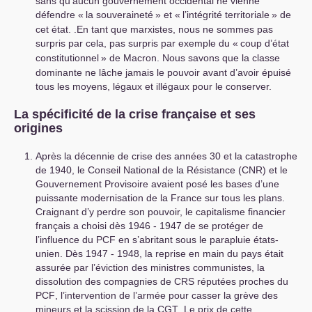
sans qu’aucun gouvernement occidental ne vienne
défendre «
la souveraineté
» et «
l’intégrité territoriale
» de
cet état. .En tant que marxistes, nous ne sommes pas
surpris par cela, pas surpris par exemple du «
coup d’état
constitutionnel
» de Macron. Nous savons que la classe
dominante ne lâche jamais le pouvoir avant d’avoir épuisé
tous les moyens, légaux et illégaux pour le conserver.
La spécificité de la crise française et ses
origines
Après la décennie de crise des années 30 et la catastrophe
de 1940, le Conseil National de la Résistance (
CNR
) et le
Gouvernement Provisoire avaient posé les bases d’une
puissante modernisation de la France sur tous les plans.
Craignant d’y perdre son pouvoir, le capitalisme financier
français a choisi dès 1946 - 1947 de se protéger de
l’influence du
PCF
en s’abritant sous le parapluie états-
unien. Dès 1947 - 1948, la reprise en main du pays était
assurée par l’éviction des ministres communistes, la
dissolution des compagnies de
CRS
réputées proches du
PCF
, l’intervention de l’armée pour casser la grève des
mineurs et la scission de la
CGT
. Le prix de cette