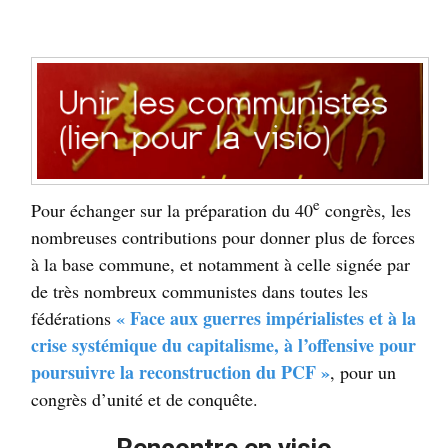
e
Pour échanger sur la préparation du 40
congrès, les
nombreuses contributions pour donner plus de forces
à la base commune, et notamment à celle signée par
de très nombreux communistes dans toutes les
«
Face aux guerres impérialistes et à la
fédérations
crise systémique du capitalisme, à l’offensive pour
poursuivre la reconstruction du
PCF
»
, pour un
congrès d’unité et de conquête.
Rencontre en visio