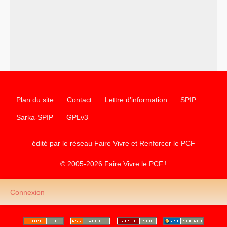
–
un texte de Jean-Claude Delaunay
le marxisme est la
science sociale de notre temps
–
un appel
proposé aux partis communistes et ouvrier
d’Europe
–
les
cinq chantiers pour contribuer au débat sur le projet
communiste
Plan du site
Contact
Lettre d'information
SPIP
Sarka-SPIP
GPLv3
édité par le réseau Faire Vivre et Renforcer le
PCF
© 2005-2026 Faire Vivre le
PCF
!
Connexion