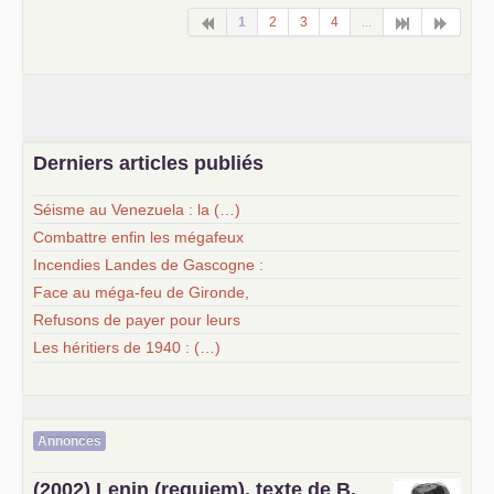
1
2
3
4
...
Derniers articles publiés
Séisme au Venezuela : la (…)
Combattre enfin les mégafeux
Incendies Landes de Gascogne :
Face au méga-feu de Gironde,
Refusons de payer pour leurs
Les héritiers de 1940 : (…)
Annonces
(2002) Lenin (requiem), texte de B.