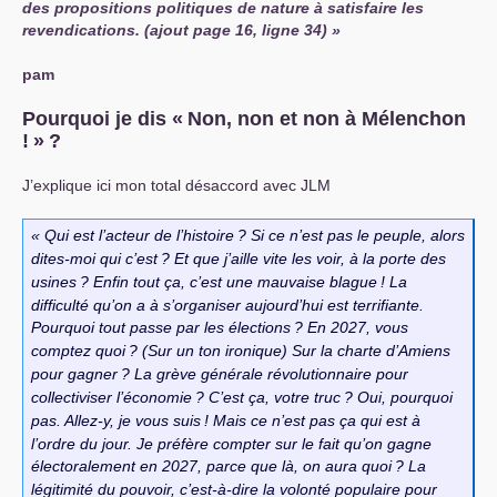
des propositions politiques de nature à satisfaire les
revendications. (ajout page 16, ligne 34)
pam
Pourquoi je dis «
Non, non et non à Mélenchon
!
»
?
J’explique ici mon total désaccord avec
JLM
Qui est l’acteur de l’histoire
? Si ce n’est pas le peuple, alors
dites-moi qui c’est
? Et que j’aille vite les voir, à la porte des
usines
? Enfin tout ça, c’est une mauvaise blague
! La
difficulté qu’on a à s’organiser aujourd’hui est terrifiante.
Pourquoi tout passe par les élections
? En 2027, vous
comptez quoi
? (Sur un ton ironique) Sur la charte d’Amiens
pour gagner
? La grève générale révolutionnaire pour
collectiviser l’économie
? C’est ça, votre truc
? Oui, pourquoi
pas. Allez-y, je vous suis
! Mais ce n’est pas ça qui est à
l’ordre du jour. Je préfère compter sur le fait qu’on gagne
électoralement en 2027, parce que là, on aura quoi
? La
légitimité du pouvoir, c’est-à-dire la volonté populaire pour