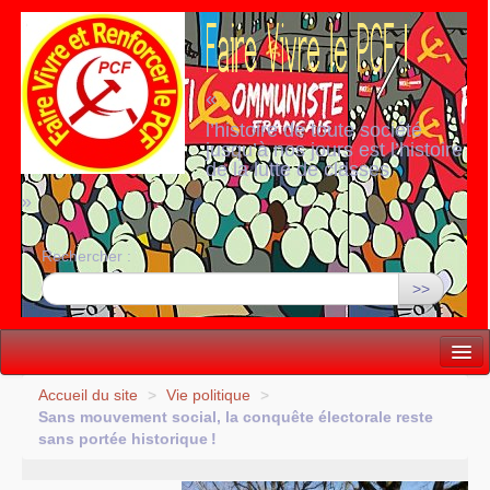
«
l’histoire de toute société
jusqu’à nos jours est l’histoire
de la lutte de classes
»
Rechercher :
>>
Vie politique
Accueil du site
>
Vie politique
>
Sans mouvement social, la conquête électorale reste
Lutter, Unir...
sans portée historique
!
Internationale