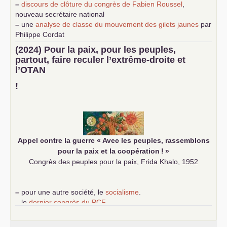
–
discours de clôture du congrès de Fabien Roussel
,
nouveau secrétaire national
–
une
analyse de classe du mouvement des gilets jaunes
par
Philippe Cordat
–
un texte de Jean-Claude Delaunay
le marxisme est la
(2024) Pour la paix, pour les peuples,
science sociale de notre temps
partout, faire reculer l’extrême-droite et
–
un appel
proposé aux partis communistes et ouvrier
l’
OTAN
d’Europe
–
demandez
le numéro 10 de la revue Unir les Communistes
!
–
les
cinq chantiers pour contribuer au débat sur le projet
communiste
Appel contre la guerre «
Avec les peuples, rassemblons
pour la paix et la coopération
!
»
Congrès des peuples pour la paix, Frida Khalo, 1952
–
pour une autre société, le
socialisme
.
–
le
dernier congrès du
PCF
e
–
contribution de jeunes communistes au 39
congrès :
Six
chantiers pour affirmer l’ambition révolutionnaire du
PCF