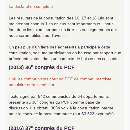
La déclaration complète
Les résultats de la consultation des 16, 17 et 18 juin sont
maintenant connus. Les enjeux sont importants et il nous
faut donc les examiner pour en tirer les enseignements qui
nous seront utiles pour l’avenir.
Un peu plus d’un tiers des adhérents a participé à cette
consultation, soit une participation en hausse par rapport aux
précédents votes, dans un contexte de baisse des cotisants.
... lire la suite
e
(2013) 36
congrès du
PCF
Unir les communistes pour un
PCF
de combat, marxiste,
populaire et rassembleur
Texte signé par 542 communistes de 64 départements
e
présenté au 36
congrès du
PCF
comme base de
discussion. Il a obtenu 3694 voix à la consultation interne
pour le choix de la base commune (sur 33 623 exprimés) .
e
(2016) 37
congrès du
PCF