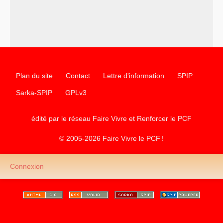
–
un appel
proposé aux partis communistes et ouvrier
d’Europe
–
les
cinq chantiers pour contribuer au débat sur le projet
communiste
Plan du site
Contact
Lettre d'information
SPIP
Sarka-SPIP
GPLv3
édité par le réseau Faire Vivre et Renforcer le
PCF
© 2005-2026 Faire Vivre le
PCF
!
Connexion