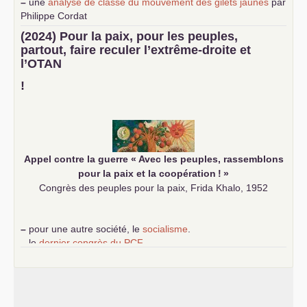
–
une
analyse de classe du mouvement des gilets jaunes
par
Philippe Cordat
–
un texte de Jean-Claude Delaunay
le marxisme est la
(2024) Pour la paix, pour les peuples,
science sociale de notre temps
partout, faire reculer l’extrême-droite et
–
un appel
proposé aux partis communistes et ouvrier
l’
OTAN
d’Europe
–
demandez
le numéro 10 de la revue Unir les Communistes
!
–
les
cinq chantiers pour contribuer au débat sur le projet
communiste
Appel contre la guerre «
Avec les peuples, rassemblons
pour la paix et la coopération
!
»
Congrès des peuples pour la paix, Frida Khalo, 1952
–
pour une autre société, le
socialisme
.
–
le
dernier congrès du
PCF
e
–
contribution de jeunes communistes au 39
congrès :
Six
chantiers pour affirmer l’ambition révolutionnaire du
PCF
–
un texte de Jean-Claude Delaunay
le marxisme est la
science sociale de notre temps