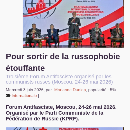
S’organiser
Comprendre...
Vie du site
Pour sortir de la russophobie
étouffante
Troisième Forum Antifasciste organisé par les
communists russes (Moscou, 24-26 mai 2026)
Mercredi 3 juin 2026
,
par
Marianne Dunlop
,
popularité : 5%
Internationale
|
Forum Antifasciste, Moscou, 24-26 mai 2026.
Organisé par le Parti Communiste de la
Fédération de Russie (
KPRF
).