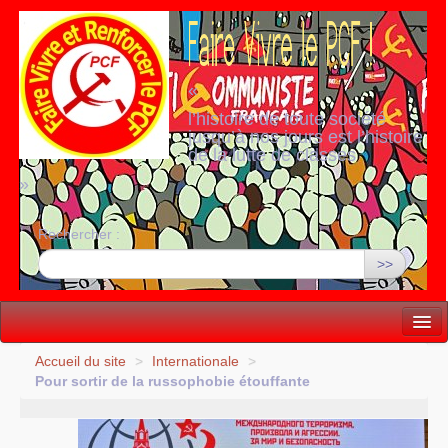
«
l’histoire de toute société
jusqu’à nos jours est l’histoire
de la lutte de classes
»
Rechercher :
>>
Vie politique
Accueil du site
>
Internationale
>
Pour sortir de la russophobie étouffante
Lutter, Unir...
Internationale