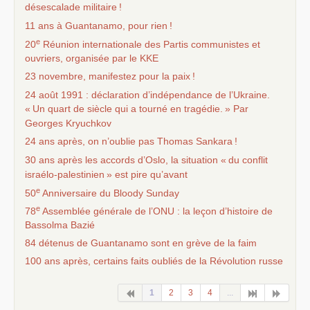
désescalade militaire
!
11 ans à Guantanamo, pour rien
!
e
20
Réunion internationale des Partis communistes et
ouvriers, organisée par le
KKE
23 novembre, manifestez pour la paix
!
24 août 1991 : déclaration d’indépendance de l’Ukraine.
«
Un quart de siècle qui a tourné en tragédie.
» Par
Georges Kryuchkov
24 ans après, on n’oublie pas Thomas Sankara
!
30 ans après les accords d’Oslo, la situation «
du conflit
israélo-palestinien
» est pire qu’avant
e
50
Anniversaire du Bloody Sunday
e
78
Assemblée générale de l’
ONU
: la leçon d’histoire de
Bassolma Bazié
84 détenus de Guantanamo sont en grève de la faim
100 ans après, certains faits oubliés de la Révolution russe
1
2
3
4
...