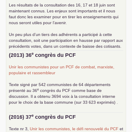
Les résultats de la consultation des 16, 17 et 18 juin sont
maintenant connus. Les enjeux sont importants et il nous
faut donc les examiner pour en tirer les enseignements qui
nous seront utiles pour l’avenir.
Un peu plus d’un tiers des adhérents a participé à cette
consultation, soit une participation en hausse par rapport aux
précédents votes, dans un contexte de baisse des cotisants.
... lire la suite
e
(2013) 36
congrès du
PCF
Unir les communistes pour un
PCF
de combat, marxiste,
populaire et rassembleur
Texte signé par 542 communistes de 64 départements
e
présenté au 36
congrès du
PCF
comme base de
discussion. Il a obtenu 3694 voix à la consultation interne
pour le choix de la base commune (sur 33 623 exprimés) .
e
(2016) 37
congrès du
PCF
Texte nr 3,
Unir les communistes, le défi renouvelé du
PCF
et